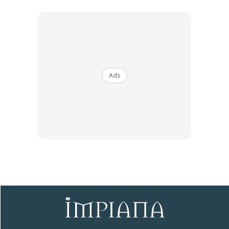
Ads
Ads
3. Kemudian, masukkan baking soda, diikuti dengan air.