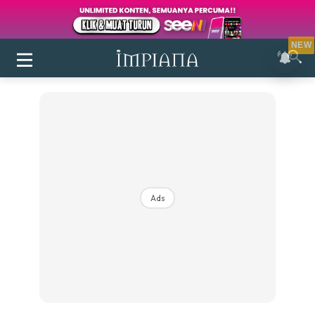
NEW
Ads
Login
|
Register
Buletin
Inspirasi
Bilik Air