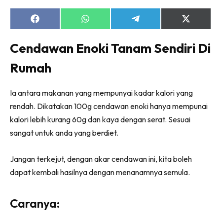
Ruang Makan
Ruang Tamu
Share
Share
Share
Share
on
on
on
on
Menarik Lagi
Facebook
WhatsApp
Telegram
X
Cendawan Enoki Tanam Sendiri Di
(Twitter)
Casa Impiana
Impiana Makeover
Rumah
Makeover Ruang Selebriti
Destinasi
Ia antara makanan yang mempunyai kadar kalori yang
Hotel
rendah. Dikatakan 100g cendawan enoki hanya mempunai
Kafe
kalori lebih kurang 60g dan kaya dengan serat. Sesuai
Hartanah
sangat untuk anda yang berdiet.
High Rise
Landed
Jangan terkejut, dengan akar cendawan ini, kita boleh
dapat kembali hasilnya dengan menanamnya semula.
Video
Beli Di Mana
Buat Sendiri
Caranya:
Ilham Impiana