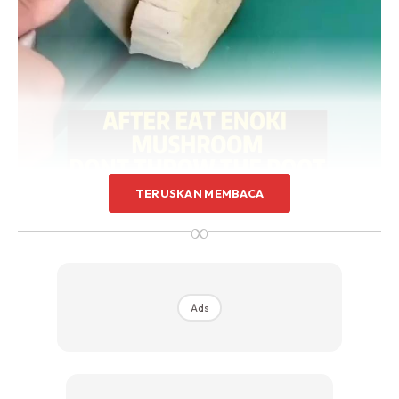
Sentuhan Midas penuh kemewahan dan elegant
untuk kediaman anda.
Rahsia dari IMPIANA, download sekarang di
KLIK DI SEENI
TERUSKAN MEMBACA
∞
Ads