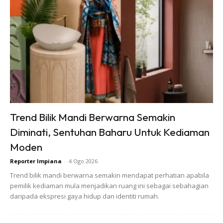
2. Masukkan tisu ke dalam bekas/mangkuk.
Trend Bilik Mandi Berwarna Semakin
Diminati, Sentuhan Baharu Untuk Kediaman
Moden
Reporter Impiana
-
4 Ogo 2026
Trend bilik mandi berwarna semakin mendapat perhatian apabila
pemilik kediaman mula menjadikan ruang ini sebagai sebahagian
daripada ekspresi gaya hidup dan identiti rumah.