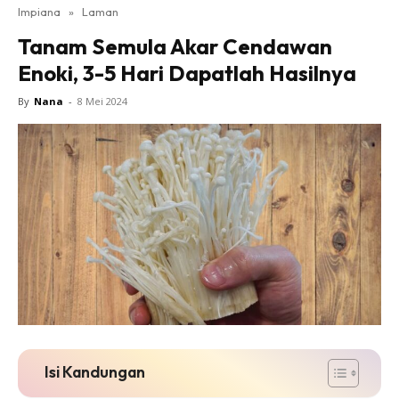
Impiana
»
Laman
Bilik Tidur
Tanam Semula Akar Cendawan
Ruang Makan
Enoki, 3-5 Hari Dapatlah Hasilnya
Ruang Tamu
Direktori
By
Nana
-
8 Mei 2024
Interior Design
Landskap
DIY
Bilik Air
Bilik Tidur
Dapur
Ruang Makan
Make Over
Bilik Air
Bilik Tidur
Isi Kandungan
Dapur