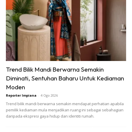
kencing selepas proses mencuci
tadi.
Biarkan ia selama beberapa jam, atau maksimum
semalaman supaya ia serap segala bau dan
meneutralkannya semula.
Trend Bilik Mandi Berwarna Semakin
Langkah #4Keringkan
Diminati, Sentuhan Baharu Untuk Kediaman
Keringkan tilam dengan memasang
Moden
kipas angin, Buka langsir jika perlu
Reporter Impiana
-
4 Ogo 2026
supaya membolehkan cahaya
Trend bilik mandi berwarna semakin mendapat perhatian apabila
pemilik kediaman mula menjadikan ruang ini sebagai sebahagian
matahari masuk. Boleh
daripada ekspresi gaya hidup dan identiti rumah.
menggunakan penghawa dingin