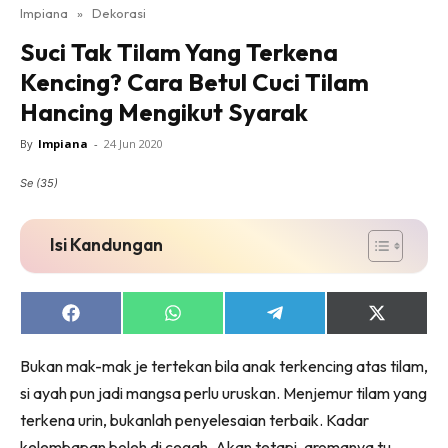
Impiana
»
Dekorasi
Bilik Tidur
Suci Tak Tilam Yang Terkena
Ruang Makan
Kencing? Cara Betul Cuci Tilam
Ruang Tamu
Hancing Mengikut Syarak
Direktori
Interior Design
By
Impiana
-
24 Jun 2020
Landskap
Se (35)
DIY
Bilik Air
Isi Kandungan
Bilik Tidur
Dapur
Ruang Makan
Share
Share
Share
Share
on
on
on
on
Make Over
Facebook
WhatsApp
Telegram
X
Bukan mak-mak je tertekan bila anak terkencing atas tilam,
(Twitter)
Bilik Air
si ayah pun jadi mangsa perlu uruskan. Menjemur tilam yang
Bilik Tidur
terkena urin, bukanlah penyelesaian terbaik. Kadar
Dapur
kelembapan boleh di cegah. Akan tetapi, aromanya tu