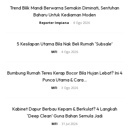
(aircond) untuk tujuan mengeringkan
Trend Bilik Mandi Berwarna Semakin Diminati, Sentuhan
Baharu Untuk Kediaman Moden
kawasan tilam yang masih lebab.
Reporter Impiana
-
4 Ogo 2026
Bila permukaan tilam sudah kering, gunakan vacum untuk
membersihkan serbuk soda bikarbonat yang ditaburkan
5 Kesilapan Utama Bila Nak Beli Rumah ‘Subsale’
sebelum ini.
MFI
-
4 Ogo 2026
Bumbung Rumah Teres Kerap Bocor Bila Hujan Lebat? Ini 4
Punca Utama & Cara...
MFI
-
3 Ogo 2026
Ads
Kabinet Dapur Berbau Kepam & Berkulat? 4 Langkah
‘Deep Clean’ Guna Bahan Semula Jadi
MFI
-
31 Jul 2026