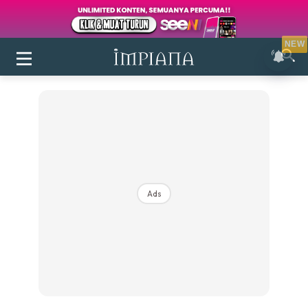
NEW
Ads
Login
|
Register
Buletin
Inspirasi
Bilik Air