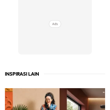
Ads
Langkah #3 Taburkan Serbuk
Soda Bikarbonat
Serbuk penaik atau soda
bikarbonat sebenar sangat bagus
untuk tujuan menyahkan bau dan
INSPIRASI LAIN
menyerap kelembapan. Anda
boleh gunakan serbuk soda ini
dengan menaburkan ia di
kawasan tilam yang terkena air