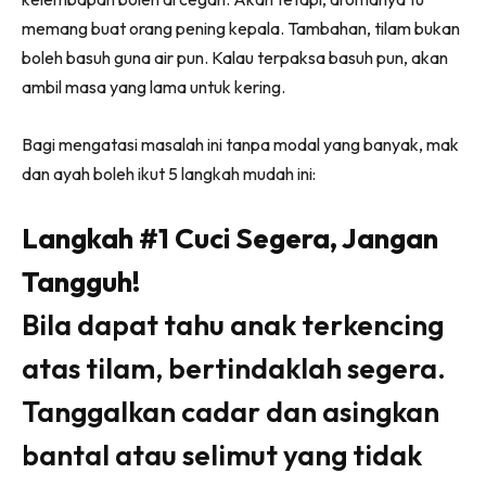
Ruang Makan
memang buat orang pening kepala. Tambahan, tilam bukan
Ruang Tamu
boleh basuh guna air pun. Kalau terpaksa basuh pun, akan
Menarik Lagi
ambil masa yang lama untuk kering.
Casa Impiana
Impiana Makeover
Bagi mengatasi masalah ini tanpa modal yang banyak, mak
Makeover Ruang Selebriti
dan ayah boleh ikut 5 langkah mudah ini:
Destinasi
Hotel
Langkah #1 Cuci Segera, Jangan
Kafe
Tangguh!
Hartanah
High Rise
Bila dapat tahu anak terkencing
Landed
atas tilam, bertindaklah segera.
Video
Tanggalkan cadar dan asingkan
Beli Di Mana
Buat Sendiri
bantal atau selimut yang tidak
Ilham Impiana