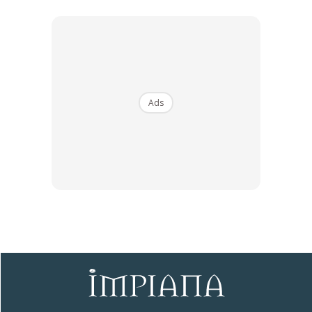
Langkah #5 Gunakan penyegar
fabrik
Jika masih terdapat sedikit bau yang
Ads
kurang menyenangkan, gunakan
semburan febreze anti bateria.
Dengan cara ini, bau hancing atas
tilam dapat dinyahkan 99% dan
bebas kuman.
Jika masih ragu akan kesucian tilam yang telah terkena
kencing tadi walaupun telah dicuci dan hilang baunya, boleh
ikut cara ini pula