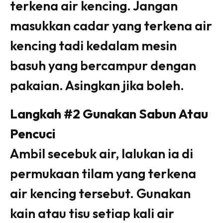
terkena air kencing. Jangan
Ilham Impiana 360
Ilham Impiana Inspirasi Selebriti
masukkan cadar yang terkena air
Impiana TV
kencing tadi kedalam mesin
Casa Impiana
basuh yang bercampur dengan
Impiana MakeOver
Lahar Dekor
pakaian. Asingkan jika boleh.
Sembang Dekor
Sembang Laman
Langkah #2 Gunakan Sabun Atau
Tip Impiana
Pencuci
Tip Laman
Ambil secebuk air, lalukan ia di
permukaan tilam yang terkena
Hub Ideaktiv
air kencing tersebut. Gunakan
kain atau tisu setiap kali air