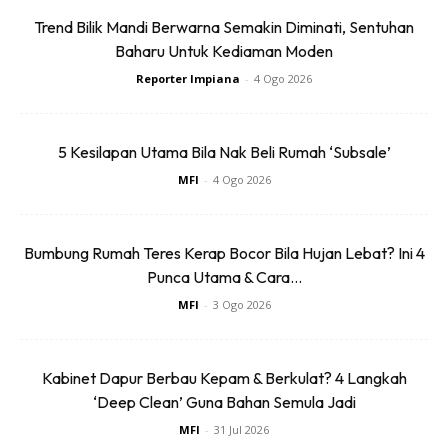
Wireless
Fan Rechargeable
Trend Bilik Mandi Berwarna Semakin Diminati, Sentuhan
RM74.06
RM58.4
RM80.5
RM101.47
Headphone
9 L...
Baharu Untuk Kediaman Moden
Bluetoo...
Buy Now
Buy Now
Reporter Impiana
-
4 Ogo 2026
1
/
5
❮
❯
5 Kesilapan Utama Bila Nak Beli Rumah ‘Subsale’
MFI
-
4 Ogo 2026
SELEPAS
Siap! Langsir nampak lebih kemas dan tersusun
Bumbung Rumah Teres Kerap Bocor Bila Hujan Lebat? Ini 4
Punca Utama & Cara...
MFI
-
3 Ogo 2026
Selamat Mencuba!
Kabinet Dapur Berbau Kepam & Berkulat? 4 Langkah
‘Deep Clean’ Guna Bahan Semula Jadi
SUMBER
MFI
-
31 Jul 2026