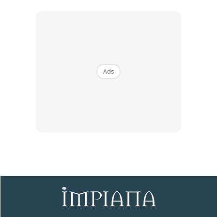
Baca juga :
Makeover Bersama Elyza’s
,
Himpunan Langsir
Terbaik
Sentuhan Midas penuh kemewahan dan elegant
untuk kediaman anda.
Ads
Rahsia dari IMPIANA, download sekarang di
KLIK DI SEENI
Dapatkan tip dekorasi, perkongsian dan info menarik.
Free jer!