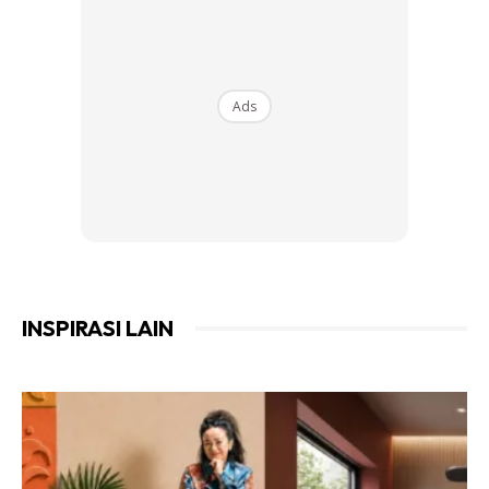
2. Potong cawan plastik guna gunting dan kemudian potong
bentuk bulat bahagian bawah cawan tersebut.
Ads
3. Masukkan cawan yang telah di potong tadi pada rod
langsir mengikut gelembung langsir
INSPIRASI LAIN
Ads