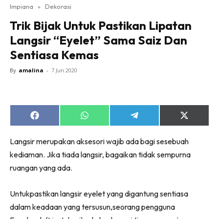
Impiana
»
Dekorasi
Bilik Tidur
Trik Bijak Untuk Pastikan Lipatan
Ruang Makan
Langsir “Eyelet” Sama Saiz Dan
Ruang Tamu
Sentiasa Kemas
Direktori
Interior Design
By
amalina
-
7 Jun 2020
Landskap
DIY
Bilik Air
Share
Share
Share
Share
Bilik Tidur
on
on
on
on
Facebook
WhatsApp
Telegram
X
Dapur
Langsir merupakan aksesori wajib ada bagi sesebuah
(Twitter)
Ruang Makan
kediaman. Jika tiada langsir, bagaikan tidak sempurna
Make Over
ruangan yang ada.
Bilik Air
Untukpastikan langsir eyelet yang digantung sentiasa
Bilik Tidur
dalam keadaan yang tersusun,seorang pengguna
Dapur