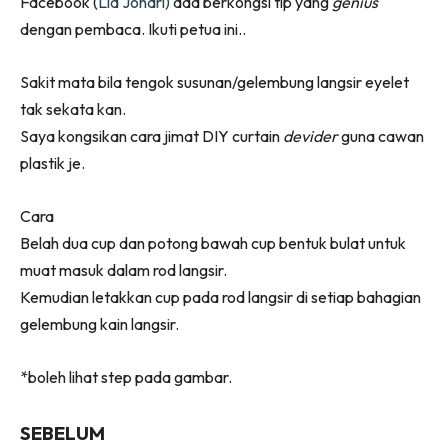
Facebook (
Lia Johari)
ada berkongsi tip yang
genius
Ruang Makan
dengan pembaca. Ikuti petua ini..
Ruang Tamu
Menarik Lagi
Sakit mata bila tengok susunan/gelembung langsir eyelet
Casa Impiana
tak sekata kan.
Impiana Makeover
Saya kongsikan cara jimat DIY curtain
devider
guna cawan
Makeover Ruang Selebriti
plastik je.
Destinasi
Hotel
Cara
Kafe
Belah dua cup dan potong bawah cup bentuk bulat untuk
Hartanah
muat masuk dalam rod langsir.
High Rise
Kemudian letakkan cup pada rod langsir di setiap bahagian
Landed
gelembung kain langsir.
Video
*boleh lihat step pada gambar.
Beli Di Mana
Buat Sendiri
SEBELUM
Ilham Impiana