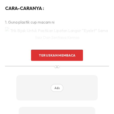
Sentuhan Midas penuh kemewahan dan elegant
CARA-CARANYA :
untuk kediaman anda.
Rahsia dari IMPIANA, download sekarang di
1. Guna plastik cup macam ni
KLIK DI SEENI
TERUSKAN MEMBACA
∞
Ads
Ads