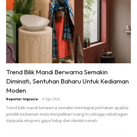
Anda mungkin berminat dengan
Trend Bilik Mandi Berwarna Semakin
Diminati, Sentuhan Baharu Untuk Kediaman
Moden
Reporter Impiana
-
4 Ogo 2026
Trend bilik mandi berwarna semakin mendapat perhatian apabila
pemilik kediaman mula menjadikan ruang ini sebagai sebahagian
daripada ekspresi gaya hidup dan identiti rumah.
SHOPEE MY
SHOPEE MY
Baseus BH1 Lite
Amgras Stroller
80H Playtime
Baby Portable Mini