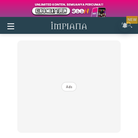
NEW
Ads
Login
|
Register
Buletin
Inspirasi
Bilik Air