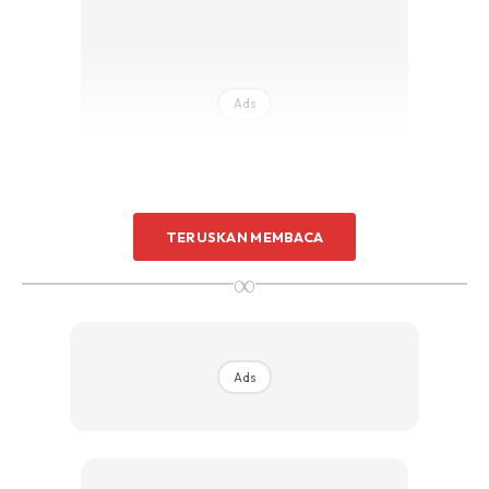
Sentuhan Midas penuh kemewahan dan elegant
untuk kediaman anda.
Rahsia dari IMPIANA, download sekarang di
Ads
KLIK DI SEENI
TERUSKAN MEMBACA
∞
Encik Kyle Choi, Pengarah Urusan Coway Malaysia (kanan) dan Encik Chris
Noh, Ketua Bahagian Pemasaran Coway Malaysia (kiri) bersama Penulen Air
KECIL Coway
Ads
“Penulen air Coway Kecil membawakan air bersih yang
mengubah kehidupan, khusus buat keluarga urban di
Malaysia,” kata Pengarah Urusan Coway Malaysia Kyle