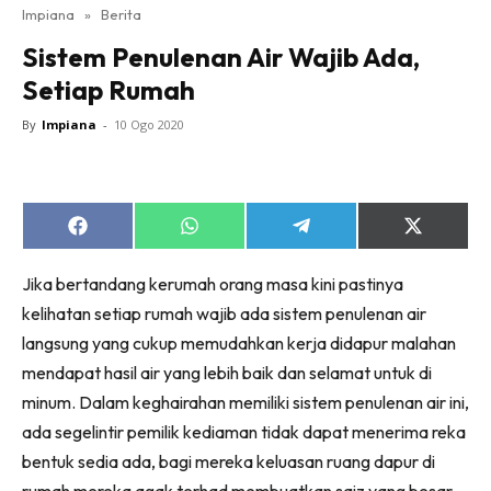
Impiana
»
Berita
Bilik Tidur
Sistem Penulenan Air Wajib Ada,
Ruang Makan
Setiap Rumah
Ruang Tamu
Direktori
By
Impiana
-
10 Ogo 2020
Interior Design
Landskap
DIY
Share
Share
Share
Share
Bilik Air
on
on
on
on
Facebook
WhatsApp
Telegram
X
Bilik Tidur
Jika bertandang kerumah orang masa kini pastinya
(Twitter)
Dapur
kelihatan setiap rumah wajib ada sistem penulenan air
langsung yang cukup memudahkan kerja didapur malahan
Ruang Makan
mendapat hasil air yang lebih baik dan selamat untuk di
Make Over
minum. Dalam keghairahan memiliki sistem penulenan air ini,
Bilik Air
ada segelintir pemilik kediaman tidak dapat menerima reka
Bilik Tidur
bentuk sedia ada, bagi mereka keluasan ruang dapur di
Dapur