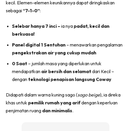
kecil. Elemen-elemen keunikannya dapat diringkaskan
Ilham Impiana 360
sebagai
“7-1-0”
:
Ilham Impiana Inspirasi Selebriti
Impiana TV
Selebar hanya 7 inci –
ia nya
padat, kecil dan
Casa Impiana
berkuasa!
Impiana MakeOver
Panel digital 1 Sentuhan
– menawarkan pengalaman
Lahar Dekor
pengekstrakan air yang cukup mudah
Sembang Dekor
Sembang Laman
0 Saat
– jumlah masa yang diperlukan untuk
Tip Impiana
mendapatkan
air bersih dan selamat
dari Kecil –
dengan
teknologi penapisan langsung Coway
Tip Laman
Didapati dalam warna kuning sago (
sago beige
), ia direka
khas untuk
pemilik rumah yang arif
dengan keperluan
Hub Ideaktiv
penjimatan ruang
dan minimalis
.