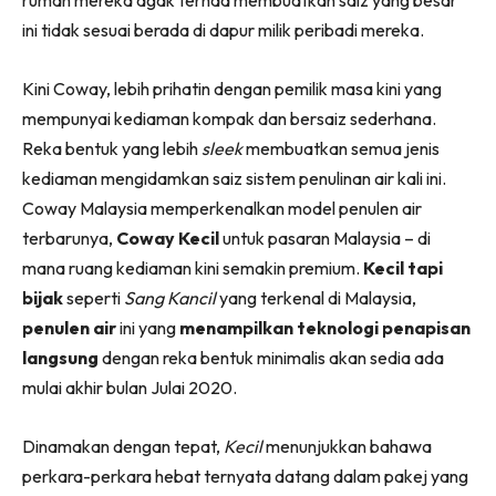
rumah mereka agak terhad membuatkan saiz yang besar
Ruang Makan
ini tidak sesuai berada di dapur milik peribadi mereka.
Ruang Tamu
Menarik Lagi
Kini Coway, lebih prihatin dengan pemilik masa kini yang
Casa Impiana
mempunyai kediaman kompak dan bersaiz sederhana.
Impiana Makeover
Reka bentuk yang lebih
sleek
membuatkan semua jenis
Makeover Ruang Selebriti
kediaman mengidamkan saiz sistem penulinan air kali ini.
Destinasi
Coway Malaysia memperkenalkan model penulen air
Hotel
terbarunya,
Coway Kecil
untuk pasaran Malaysia – di
Kafe
mana ruang kediaman kini semakin premium.
Kecil tapi
Hartanah
bijak
seperti
Sang Kancil
yang terkenal di Malaysia,
High Rise
penulen air
ini yang
menampilkan teknologi penapisan
Landed
langsung
dengan reka bentuk minimalis akan sedia ada
Video
mulai akhir bulan Julai 2020.
Beli Di Mana
Dinamakan dengan tepat,
Kecil
menunjukkan bahawa
Buat Sendiri
perkara-perkara hebat ternyata datang dalam pakej yang
Ilham Impiana