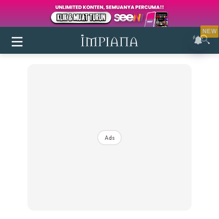
NEW
Ads
Login
|
Register
Buletin
Inspirasi
Bilik Air