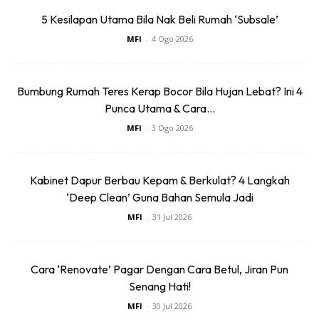
5 Kesilapan Utama Bila Nak Beli Rumah ‘Subsale’
Ciri utama Coway Kecil adalah
sistem penulenan air
langsung
, serta reka bentuknya yang
langsing dan
MFI
-
4 Ogo 2026
menawan
. Coway baru-baru ini memenangi anugerah
Platinum di bawah kategori penulen air untuk
Reader’s
Bumbung Rumah Teres Kerap Bocor Bila Hujan Lebat? Ini 4
Digest Trusted Brand 2020, untuk 6 tahun berturut-
Punca Utama & Cara...
turut.
MFI
-
3 Ogo 2026
“Kami komited untuk memastikan semua orang dapat
menikmati air bersih tanpa kekotoran untuk menjaga
Kabinet Dapur Berbau Kepam & Berkulat? 4 Langkah
kesihatan dan kebahagiaan mereka. Keunikan Kecil adalah
‘Deep Clean’ Guna Bahan Semula Jadi
panel digitalnya
yang memberikan pengalaman
MFI
-
31 Jul 2026
pengekstrakan air dengan satu sentuhan
yang mudah
dengan navigasi intuitif, menawarkan pelbagai tetapan
suhu air untuk memenuhi pelbagai keperluan isi rumah
Cara ‘Renovate’ Pagar Dengan Cara Betul, Jiran Pun
Senang Hati!
Malaysia. Ini membolehkan pengguna mendapatkan akses
kepada air yang sejuk, panas mahupun suhu bilik dengan
MFI
-
30 Jul 2026