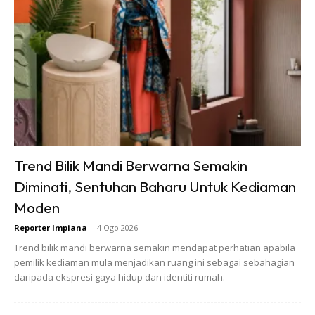
purata 1.000 kaki persegi, serta pemilik rumah moden yang
cenderung untuk memilih perkakas yang kompak
berbanding yang besar, kami yakin Kecil akan menjadi
rebutan di kalangan isi rumah urban di Malaysia,” katanya,
sambil menambah bahawa ia boleh dipasang di setiap celah
dan sudut dapur mahupun di ruang makan.
Trend Bilik Mandi Berwarna Semakin
Diminati, Sentuhan Baharu Untuk Kediaman
Moden
Ads
Reporter Impiana
-
4 Ogo 2026
Trend bilik mandi berwarna semakin mendapat perhatian apabila
pemilik kediaman mula menjadikan ruang ini sebagai sebahagian
daripada ekspresi gaya hidup dan identiti rumah.