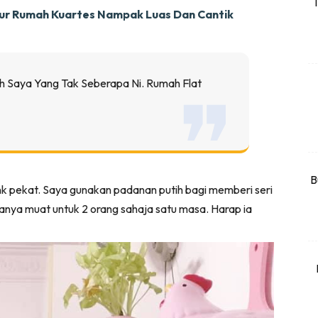
T
ur Rumah Kuartes Nampak Luas Dan Cantik
rtanah
High Rise
Landed
 Saya Yang Tak Seberapa Ni. Rumah Flat
li Di Mana
at Sendiri
ham Impiana
Ilham Impiana 360
Ilham Impiana Inspirasi Selebriti
B
ink pekat. Saya gunakan padanan putih bagi memberi seri
piana TV
anya muat untuk 2 orang sahaja satu masa. Harap ia
Casa Impiana
Impiana MakeOver
har Dekor
mbang Dekor
mbang Laman