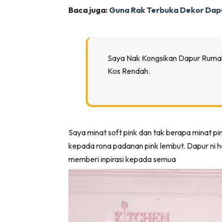
Baca juga:
Guna Rak Terbuka Dekor Dap
Ha
Video
Saya Nak Kongsikan Dapur Rumah
Be
Kos Rendah.
Bu
Il
Saya minat soft pink dan tak berapa minat p
Im
kepada rona padanan pink lembut. Dapur ni h
memberi inpirasi kepada semua
La
Se
Se