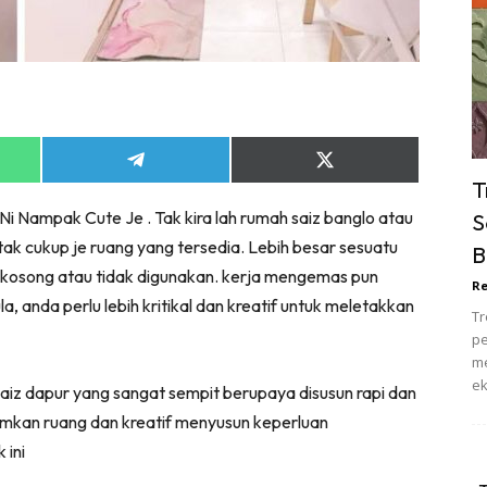
ik Tidur
pur
ang Makan
ver
ik Air
Share
Share
ik Tidur
on
on
T
App
Telegram
X
pur
 Nampak Cute Je . Tak kira lah rumah saiz banglo atau
S
(Twitter)
ang Makan
ak cukup je ruang yang tersedia. Lebih besar sesuatu
B
ang Tamu
n kosong atau tidak digunakan. kerja mengemas pun
Re
 Lagi
, anda perlu lebih kritikal dan kreatif untuk meletakkan
Tr
sa Impiana
pe
piana Makeover
me
ek
keover Ruang Selebriti
Saiz dapur yang sangat sempit berupaya disusun rapi dan
stinasi
mumkan ruang dan kreatif menyusun keperluan
 ini
Hotel
Kafe