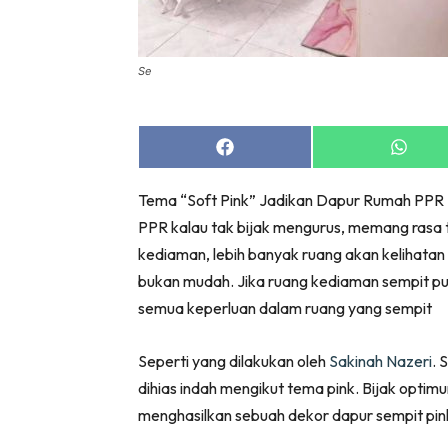
Bil
Da
Ru
Se
Make O
Bil
Share
Share
Bil
on
on
Facebook
Whats
Da
Tema “Soft Pink” Jadikan Dapur Rumah PPR Ni
Ru
PPR kalau tak bijak mengurus, memang rasa t
Ru
kediaman, lebih banyak ruang akan kelihata
Menarik
bukan mudah. Jika ruang kediaman sempit pula
Ca
semua keperluan dalam ruang yang sempit
Im
Ma
Seperti yang dilakukan oleh
Sakinah Nazeri
. 
De
dihias indah mengikut tema pink. Bijak opti
menghasilkan sebuah dekor dapur sempit pink