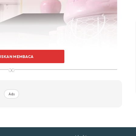
p Impiana
p Laman
Hub Ideaktiv
USKAN MEMBACA
∞
uhan Midas penuh kemewahan dan elegant untuk ked
nda.
Rahsia dari IMPIANA, download sekarang di
Ads
KLIK DI SEENI