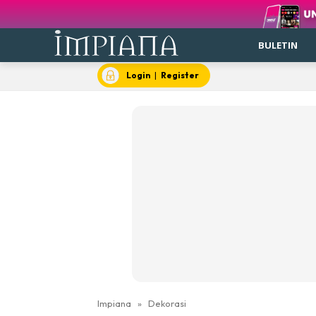
BULETIN
Login
|
Register
Impiana
»
Dekorasi