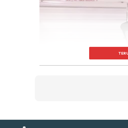
Ti
Ti
TER
Sent
a