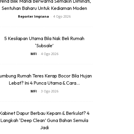
rend Bilik Mandi Berwarna Semakin Diminati,
Sentuhan Baharu Untuk Kediaman Moden
Reporter Impiana
-
4 Ogo 2026
5 Kesilapan Utama Bila Nak Beli Rumah
‘Subsale’
MFI
-
4 Ogo 2026
umbung Rumah Teres Kerap Bocor Bila Hujan
Lebat? Ini 4 Punca Utama & Cara...
MFI
-
3 Ogo 2026
Kabinet Dapur Berbau Kepam & Berkulat? 4
Langkah ‘Deep Clean’ Guna Bahan Semula
Jadi