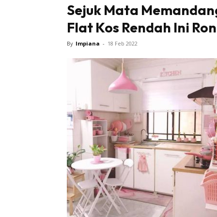
Sejuk Mata Memandang
Flat Kos Rendah Ini R
By
Impiana
-
18 Feb 2022
Buletin
Inspiras
Bil
Bil
Ru
Ru
Direkto
In
La
DIY
Bil