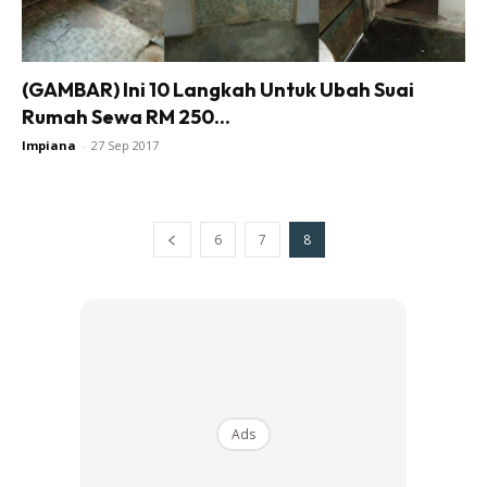
Ilham Impiana Inspirasi Selebriti
Impiana TV
(GAMBAR) Ini 10 Langkah Untuk Ubah Suai
Casa Impiana
Rumah Sewa RM 250...
Impiana MakeOver
Impiana
-
27 Sep 2017
Lahar Dekor
Sembang Dekor
Sembang Laman
6
7
8
Tip Impiana
Tip Laman
Hub Ideaktiv
Ads