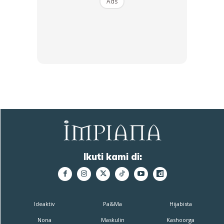
Ads
Ikuti kami di:
Ideaktiv
Pa&Ma
Hijabista
Nona
Maskulin
Kashoorga