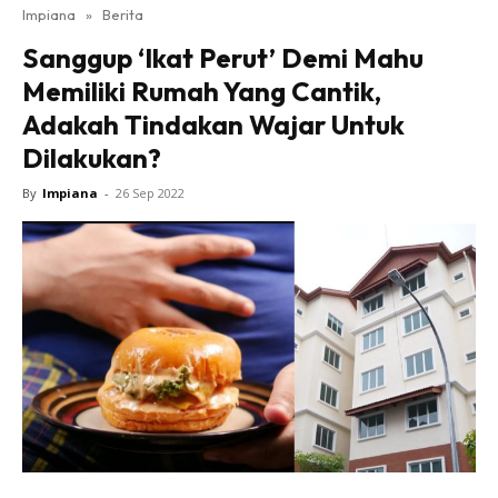
Impiana
»
Berita
Bilik Tidur
Sanggup ‘Ikat Perut’ Demi Mahu
Ruang Makan
Memiliki Rumah Yang Cantik,
Ruang Tamu
Adakah Tindakan Wajar Untuk
Direktori
Dilakukan?
Interior Design
Landskap
By
Impiana
-
26 Sep 2022
DIY
Bilik Air
Bilik Tidur
Dapur
Ruang Makan
Make Over
Bilik Air
Bilik Tidur
Dapur