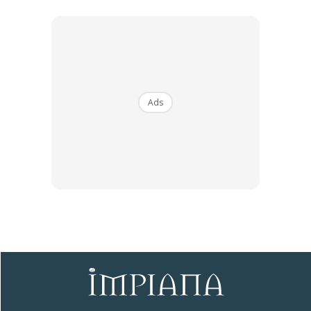
Ads
Konklusinya, adakah anda sanggup untuk mencatu
makanan harian anda serta ‘mengikat perut’ semata-mata
demi mahu memiliki sebuah rumah yang cantik? Ketahui
kesemua kupasan topik perbincangan ini dengan
menonton episod penuh Tour Impiana Sembang Dekor
bersama Bank Islam dibawah;