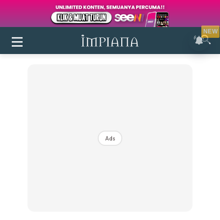
NEW
Ads
Login
|
Register
Buletin
Inspirasi
Bilik Air