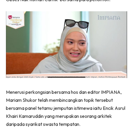
Ilham Impiana 360
Ilham Impiana Inspirasi Selebriti
Impiana TV
Casa Impiana
Impiana MakeOver
Lahar Dekor
Sembang Dekor
Sembang Laman
Tip Impiana
Tip Laman
Menerusi perkongsian bersama hos dan editor IMPIANA,
Mariam Shukor telah membincangkan topik tersebut
Hub Ideaktiv
bersama panel tetamu jemputan istimewa iaitu Encik Asrul
Khairi Kamaruddin yang merupakan seorang arkitek
daripada syarikat swasta tempatan.