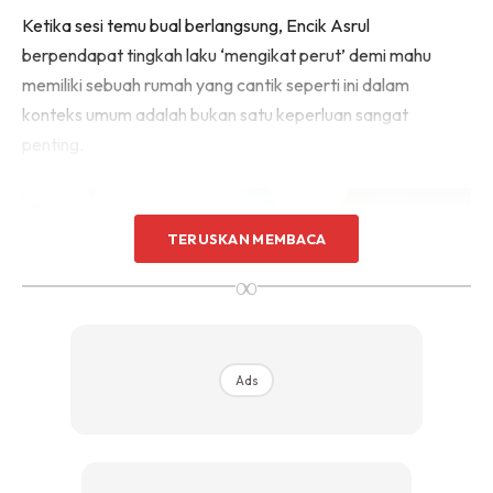
Sentuhan Midas penuh kemewahan dan elegant
Ketika sesi temu bual berlangsung, Encik Asrul
untuk kediaman anda.
berpendapat tingkah laku ‘mengikat perut’ demi mahu
Rahsia dari IMPIANA, download sekarang di
memiliki sebuah rumah yang cantik seperti ini dalam
konteks umum adalah bukan satu keperluan sangat
KLIK DI SEENI
penting.
TERUSKAN MEMBACA
∞
Ads