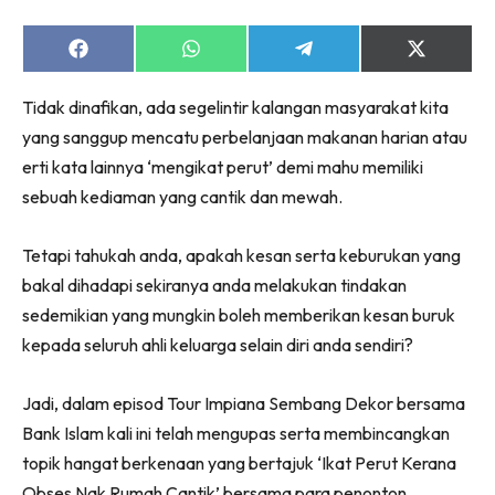
Ruang Makan
Ruang Tamu
Share
Share
Share
Share
Menarik Lagi
on
on
on
on
Facebook
WhatsApp
Telegram
X
Casa Impiana
Tidak dinafikan, ada segelintir kalangan masyarakat kita
(Twitter)
Impiana Makeover
yang sanggup mencatu perbelanjaan makanan harian atau
Makeover Ruang Selebriti
erti kata lainnya ‘mengikat perut’ demi mahu memiliki
sebuah kediaman yang cantik dan mewah.
Destinasi
Hotel
Tetapi tahukah anda, apakah kesan serta keburukan yang
Kafe
bakal dihadapi sekiranya anda melakukan tindakan
Hartanah
sedemikian yang mungkin boleh memberikan kesan buruk
High Rise
kepada seluruh ahli keluarga selain diri anda sendiri?
Landed
Video
Jadi, dalam episod Tour Impiana Sembang Dekor bersama
Beli Di Mana
Bank Islam kali ini telah mengupas serta membincangkan
Buat Sendiri
topik hangat berkenaan yang bertajuk ‘Ikat Perut Kerana
Ilham Impiana
Obses Nak Rumah Cantik’ bersama para penonton.