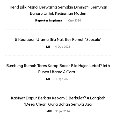
Trend Bilik Mandi Berwarna Semakin Diminati, Sentuhan
Baharu Untuk Kediaman Moden
Reporter Impiana
-
4 Ogo 2026
Ads
5 Kesilapan Utama Bila Nak Beli Rumah ‘Subsale’
MFI
-
4 Ogo 2026
Bumbung Rumah Teres Kerap Bocor Bila Hujan Lebat? Ini 4
“Ini kerana sumber idea inspirasi dan pelbagai maklumat
Punca Utama & Cara...
anda boleh cari di internet, majalah dan sebagainya,”
MFI
-
3 Ogo 2026
jelasnya.
Kabinet Dapur Berbau Kepam & Berkulat? 4 Langkah
‘Deep Clean’ Guna Bahan Semula Jadi
MFI
-
31 Jul 2026