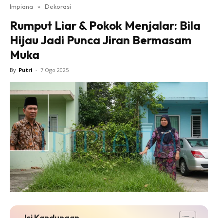
Impiana
»
Dekorasi
Bilik Tidur
Rumput Liar & Pokok Menjalar: Bila
Ruang Makan
Hijau Jadi Punca Jiran Bermasam
Ruang Tamu
Muka
Direktori
Interior Design
By
Putri
-
7 Ogo 2025
Landskap
DIY
Bilik Air
Bilik Tidur
Dapur
Ruang Makan
Make Over
Bilik Air
Bilik Tidur
Dapur
Isi Kandungan