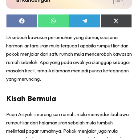
Ruang Makan
Ruang Tamu
Menarik Lagi
Share
Share
Share
Share
on
on
on
on
Casa Impiana
Facebook
WhatsApp
Telegram
X
Di sebuah kawasan perumahan yang damai, suasana
Impiana Makeover
(Twitter)
harmoni antara jiran mula tergugat apabila rumput liar dan
Makeover Ruang Selebriti
pokok menjalar dari satu rumah mula menceroboh kawasan
Destinasi
rumah sebelah. Apa yang pada awalnya dianggap sebagai
Hotel
masalah kecil, lama-kelamaan menjadi punca ketegangan
Kafe
yang meruncing.
Hartanah
High Rise
Kisah Bermula
Landed
Video
Puan Aisyah, seorang suri rumah, mula menyedari bahawa
Beli Di Mana
rumput liar dari halaman jiran sebelah mula tumbuh
Buat Sendiri
melintasi pagar rumahnya. Pokok menjalar juga mula
Ilham Impiana