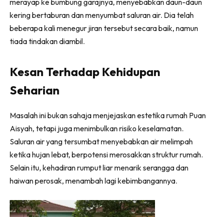
merayap ke bumbung garajnya, menyebabkan daun-daun
Ilham Impiana 360
kering bertaburan dan menyumbat saluran air. Dia telah
Ilham Impiana Inspirasi Selebriti
beberapa kali menegur jiran tersebut secara baik, namun
Impiana TV
tiada tindakan diambil.
Casa Impiana
Impiana MakeOver
Kesan Terhadap Kehidupan
Lahar Dekor
Seharian
Sembang Dekor
Sembang Laman
Masalah ini bukan sahaja menjejaskan estetika rumah Puan
Tip Impiana
Aisyah, tetapi juga menimbulkan risiko keselamatan.
Tip Laman
Saluran air yang tersumbat menyebabkan air melimpah
ketika hujan lebat, berpotensi merosakkan struktur rumah.
Selain itu, kehadiran rumput liar menarik serangga dan
Hub Ideaktiv
haiwan perosak, menambah lagi kebimbangannya.