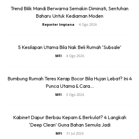
Trend Bilik Mandi Berwarna Semakin Diminati, Sentuhan
Kisah Puan Aisyah mengajar kita bahawa masalah kecil
Baharu Untuk Kediaman Moden
seperti rumput liar dan pokok menjalar boleh menjadi
Reporter Impiana
-
4 Ogo 2026
punca ketegangan antara jiran jika tidak ditangani dengan
baik. Komunikasi yang berkesan dan sikap saling
menghormati adalah kunci untuk mengekalkan
5 Kesilapan Utama Bila Nak Beli Rumah ‘Subsale’
keharmonian kejiranan.
MFI
-
4 Ogo 2026
Bumbung Rumah Teres Kerap Bocor Bila Hujan Lebat? Ini 4
Punca Utama & Cara...
MFI
-
3 Ogo 2026
Ads
Kabinet Dapur Berbau Kepam & Berkulat? 4 Langkah
‘Deep Clean’ Guna Bahan Semula Jadi
MFI
-
31 Jul 2026