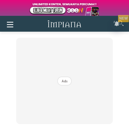
NEW
Ads
Login
|
Register
Buletin
Inspirasi
Bilik Air