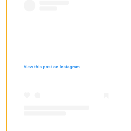
Ilham Impiana 360
Ilham Impiana Inspirasi Selebriti
Impiana TV
Casa Impiana
Impiana MakeOver
Lahar Dekor
Sembang Dekor
Sembang Laman
View this post on Instagram
Tip Impiana
Tip Laman
Hub Ideaktiv