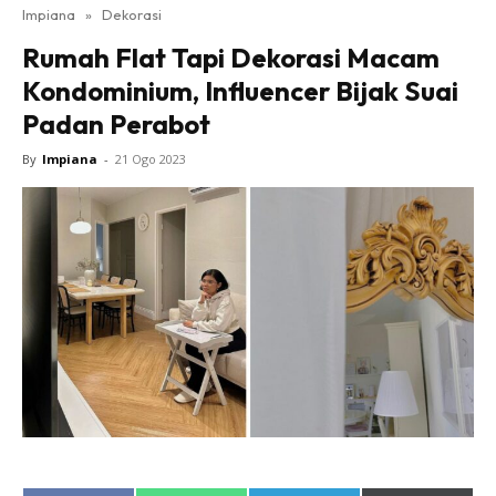
Impiana
»
Dekorasi
Bilik Tidur
Rumah Flat Tapi Dekorasi Macam
Ruang Makan
Kondominium, Influencer Bijak Suai
Ruang Tamu
Padan Perabot
Direktori
Interior Design
By
Impiana
-
21 Ogo 2023
Landskap
DIY
Bilik Air
Bilik Tidur
Dapur
Ruang Makan
Make Over
Bilik Air
Bilik Tidur
Dapur