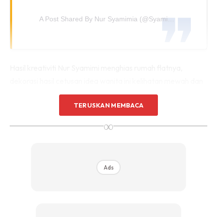
Sentuhan Midas penuh kemewahan dan elegant
A Post Shared By Nur Syamimia (@syamimia_)
untuk kediaman anda.
Rahsia dari IMPIANA, download sekarang di
KLIK DI SEENI
Hasil kreativiti Nur Syamimi menghias rumah flatnya,
dekorasi hasil cetusan idea wanita ini kelihatan mewah dan
eksklusif. Kediaman yang berkeluasan 850 kaki persegi
TERUSKAN MEMBACA
tidak menjadi halangan untuk Nur Syamimi menghias
kediamannya.
∞
Ads