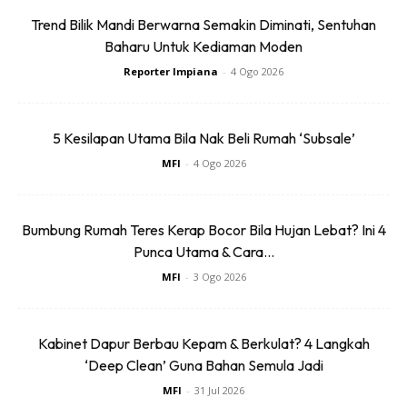
Trend Bilik Mandi Berwarna Semakin Diminati, Sentuhan
Baharu Untuk Kediaman Moden
Reporter Impiana
-
4 Ogo 2026
View this post on Instagram
5 Kesilapan Utama Bila Nak Beli Rumah ‘Subsale’
MFI
-
4 Ogo 2026
Bumbung Rumah Teres Kerap Bocor Bila Hujan Lebat? Ini 4
Punca Utama & Cara...
MFI
-
3 Ogo 2026
A Post Shared By Nur Syamimia (@syamimia_)
Kabinet Dapur Berbau Kepam & Berkulat? 4 Langkah
‘Deep Clean’ Guna Bahan Semula Jadi
MFI
-
31 Jul 2026