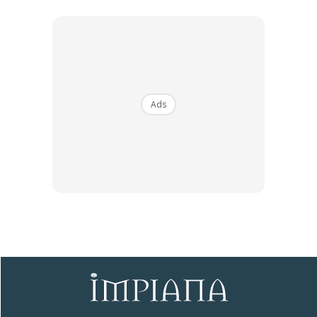
Ternyata Nur Syamimi punya cita rasa yang bagus dalam
seni menghias kediaman. Jom kita lihat hasil kreativiti ibu
muda ini.
Ads