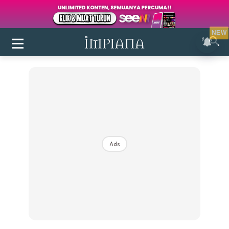
NEW
Ads
Login
|
Register
Buletin
Inspirasi
Bilik Air