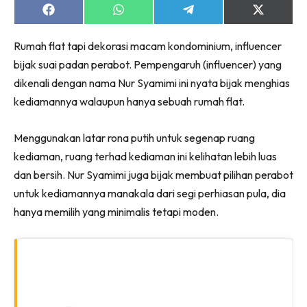
Ruang Makan
Share
Share
Share
Share
on
on
on
on
Ruang Tamu
Facebook
WhatsApp
Telegram
X
Menarik Lagi
Rumah flat tapi dekorasi macam kondominium, influencer
(Twitter)
Casa Impiana
bijak suai padan perabot. Pempengaruh (influencer) yang
dikenali dengan nama Nur Syamimi ini nyata bijak menghias
Impiana Makeover
kediamannya walaupun hanya sebuah rumah flat.
Makeover Ruang Selebriti
Destinasi
Menggunakan latar rona putih untuk segenap ruang
Hotel
kediaman, ruang terhad kediaman ini kelihatan lebih luas
Kafe
dan bersih. Nur Syamimi juga bijak membuat pilihan perabot
Hartanah
untuk kediamannya manakala dari segi perhiasan pula, dia
High Rise
hanya memilih yang minimalis tetapi moden.
Landed
Video
Beli Di Mana
Buat Sendiri
Ilham Impiana