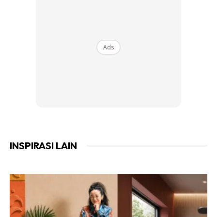
Ads
View this post on Instagram
INSPIRASI LAIN
A Post Shared By Nur Syamimia (@syamimia_)