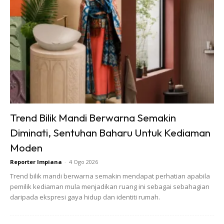
Nur Syamimi sebelum ini pernah dikecam kerana warga
maya kerana dianggap tidak layak menduduki flat Projek
Perumahan Rakyat (PPR) tapi ibu muda ini tidak mudah
melatah. Malah wanita ini giat menghias kediamannya yang
dihuni bersama keluarga tercinta.
Trend Bilik Mandi Berwarna Semakin
Diminati, Sentuhan Baharu Untuk Kediaman
Moden
Reporter Impiana
-
4 Ogo 2026
Trend bilik mandi berwarna semakin mendapat perhatian apabila
pemilik kediaman mula menjadikan ruang ini sebagai sebahagian
daripada ekspresi gaya hidup dan identiti rumah.