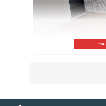
Ti
Ti
TER
Sent
a