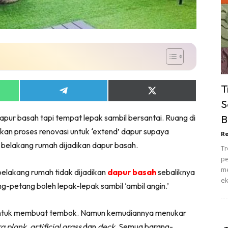
ik Tidur
pur
ang Makan
ver
ik Air
ik Tidur
T
Share
Share
pur
on
on
S
ang Makan
App
Telegram
X
apur basah tapi tempat lepak sambil bersantai. Ruang di
B
(Twitter)
ang Tamu
kan proses renovasi untuk ‘extend’ dapur supaya
Re
 Lagi
di belakang rumah dijadikan dapur basah.
Tr
sa Impiana
pe
piana Makeover
me
belakang rumah tidak dijadikan
dapur basah
sebaliknya
ek
keover Ruang Selebriti
ng-petang boleh lepak-lepak sambil ‘ambil angin.’
stinasi
Hotel
 untuk membuat tembok. Namun kemudiannya menukar
Kafe
a plank
,
artificial grass
dan
deck
. Semua barang-