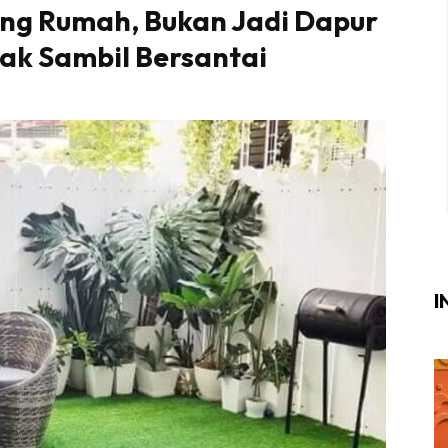
ng Rumah, Bukan Jadi Dapur
Login
|
Register
ak Sambil Bersantai
i
ik Air
ik Tidur
ang Makan
ang Tamu
I
ri
terior Design
ndskap
ik Air