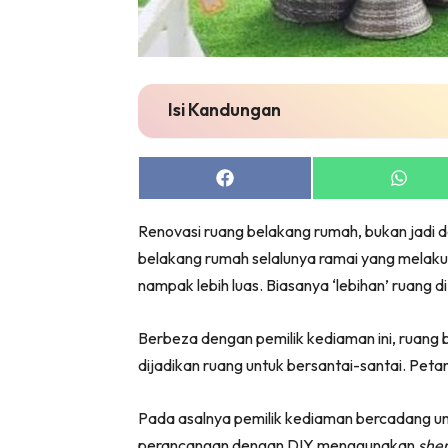
Bil
Da
Ru
Make O
Isi Kandungan
Bil
Bil
Share
Share
Da
on
on
Ru
Facebook
Whats
Renovasi ruang belakang rumah, bukan jadi d
Ru
belakang rumah selalunya ramai yang melaku
Menarik
nampak lebih luas. Biasanya ‘lebihan’ ruang 
Ca
Im
Berbeza dengan pemilik kediaman ini, ruang 
Ma
dijadikan ruang untuk bersantai-santai. Peta
De
Pada asalnya pemilik kediaman bercadang
perancangan dengan DIY menggunakan
sher