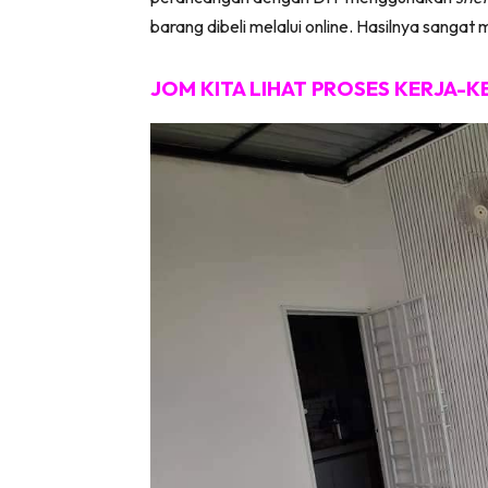
barang dibeli melalui online. Hasilnya sanga
Ha
JOM KITA LIHAT PROSES KERJA-K
Video
Be
Bu
Il
Im
La
Se
Se