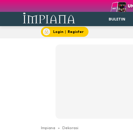
BULETIN
Login
|
Register
Impiana
»
Dekorasi