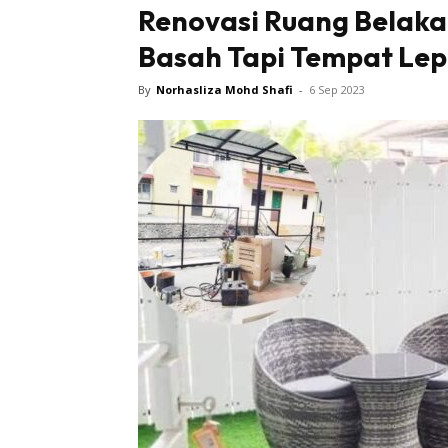
Renovasi Ruang Belaka
Basah Tapi Tempat Lep
By
Norhasliza Mohd Shafi
-
6 Sep 2023
Buletin
Inspiras
Bil
Bil
Ru
Ru
Direkto
In
La
DIY
Bil