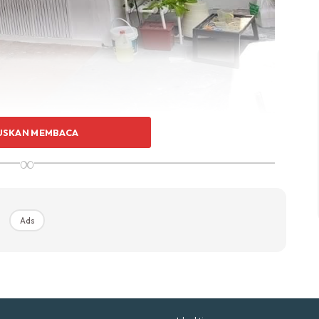
p Impiana
p Laman
Hub Ideaktiv
USKAN MEMBACA
∞
uhan Midas penuh kemewahan dan elegant untuk ked
nda.
Rahsia dari IMPIANA, download sekarang di
Ads
KLIK DI SEENI