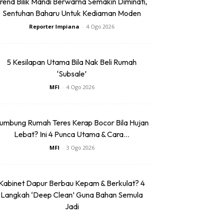
rend Bilik Mandi Berwarna Semakin Diminati,
Sentuhan Baharu Untuk Kediaman Moden
Reporter Impiana
-
4 Ogo 2026
5 Kesilapan Utama Bila Nak Beli Rumah
‘Subsale’
MFI
-
4 Ogo 2026
umbung Rumah Teres Kerap Bocor Bila Hujan
Lebat? Ini 4 Punca Utama & Cara...
MFI
-
3 Ogo 2026
Kabinet Dapur Berbau Kepam & Berkulat? 4
Langkah ‘Deep Clean’ Guna Bahan Semula
Jadi