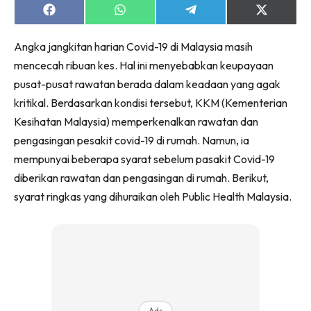
Ruang Makan
Share
Share
Share
Share
on
on
on
on
Ruang Tamu
Facebook
WhatsApp
Telegram
X
Menarik Lagi
Angka jangkitan harian Covid-19 di Malaysia masih
(Twitter)
Casa Impiana
mencecah ribuan kes. Hal ini menyebabkan keupayaan
pusat-pusat rawatan berada dalam keadaan yang agak
Impiana Makeover
kritikal. Berdasarkan kondisi tersebut, KKM (Kementerian
Makeover Ruang Selebriti
Kesihatan Malaysia) memperkenalkan rawatan dan
Destinasi
pengasingan pesakit covid-19 di rumah. Namun, ia
Hotel
mempunyai beberapa syarat sebelum pasakit Covid-19
Kafe
diberikan rawatan dan pengasingan di rumah. Berikut,
Hartanah
syarat ringkas yang dihuraikan oleh Public Health Malaysia.
High Rise
Landed
Video
Beli Di Mana
Buat Sendiri
Ilham Impiana
Ads