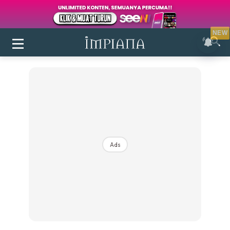
NEW
Ads
Login
|
Register
Buletin
Inspirasi
Bilik Air