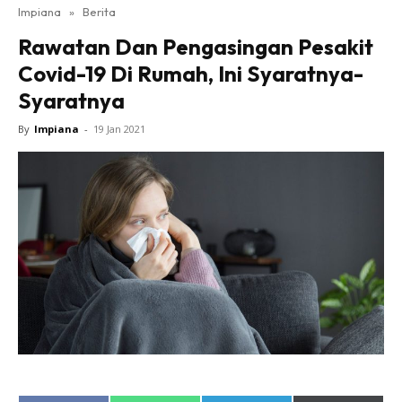
Impiana
»
Berita
Bilik Tidur
Rawatan Dan Pengasingan Pesakit
Ruang Makan
Covid-19 Di Rumah, Ini Syaratnya-
Ruang Tamu
Syaratnya
Direktori
Interior Design
By
Impiana
-
19 Jan 2021
Landskap
DIY
Bilik Air
Bilik Tidur
Dapur
Ruang Makan
Make Over
Bilik Air
Bilik Tidur
Dapur