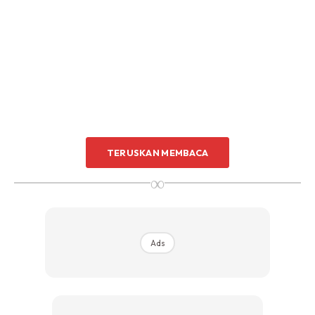
Sentuhan Midas penuh kemewahan dan elegant
untuk kediaman anda.
Rahsia dari IMPIANA, download sekarang di
KLIK DI SEENI
TERUSKAN MEMBACA
∞
Ads
Anda mungkin berminat dengan