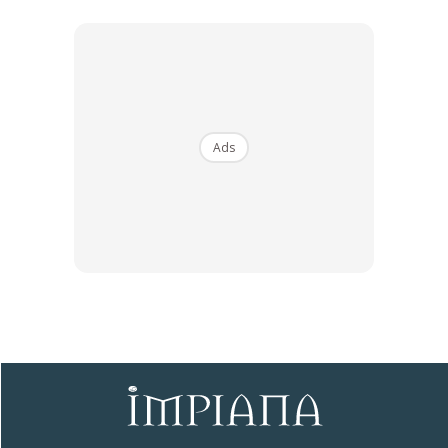
Dengan ini saya bersetuju dengan
Terma Penggunaan
dan
Polisi
Privasi
Ads
Langgan Sekarang
∞
Elakkan Beli Unit Studio Sebagai
Kediaman Pertama Anda, Ini Kata
Pakar