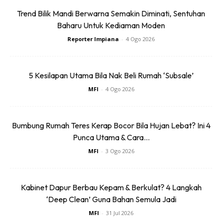
Trend Bilik Mandi Berwarna Semakin Diminati, Sentuhan
Baharu Untuk Kediaman Moden
Reporter Impiana
-
4 Ogo 2026
Sentuhan Midas penuh kemewahan dan elegant
5 Kesilapan Utama Bila Nak Beli Rumah ‘Subsale’
untuk kediaman anda.
Rahsia dari IMPIANA, download sekarang di
MFI
-
4 Ogo 2026
Bumbung Rumah Teres Kerap Bocor Bila Hujan Lebat? Ini 4
KLIK DI SEENI
Punca Utama & Cara...
MFI
-
3 Ogo 2026
Kabinet Dapur Berbau Kepam & Berkulat? 4 Langkah
‘Deep Clean’ Guna Bahan Semula Jadi
Dapatkan tip dekorasi, perkongsian dan info menarik.
MFI
-
31 Jul 2026
Free jer!