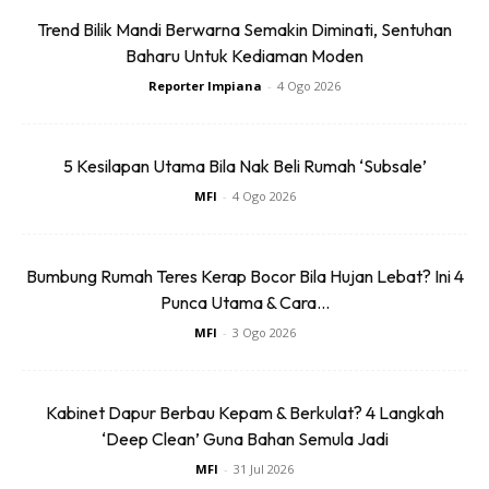
wanita kelahiran dari negeri Kelantan ini berjaya dalam
Trend Bilik Mandi Berwarna Semakin Diminati, Sentuhan
bidang perniagaan perabot tempatan.
Baharu Untuk Kediaman Moden
Reporter Impiana
-
4 Ogo 2026
5 Kesilapan Utama Bila Nak Beli Rumah ‘Subsale’
MFI
-
4 Ogo 2026
Bumbung Rumah Teres Kerap Bocor Bila Hujan Lebat? Ini 4
Punca Utama & Cara...
MFI
-
3 Ogo 2026
Kabinet Dapur Berbau Kepam & Berkulat? 4 Langkah
‘Deep Clean’ Guna Bahan Semula Jadi
MFI
-
31 Jul 2026