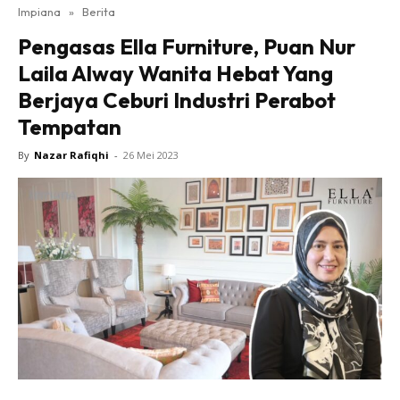
Impiana
»
Berita
Bilik Tidur
Pengasas Ella Furniture, Puan Nur
Ruang Makan
Laila Alway Wanita Hebat Yang
Ruang Tamu
Berjaya Ceburi Industri Perabot
Direktori
Tempatan
Interior Design
Landskap
By
Nazar Rafiqhi
-
26 Mei 2023
DIY
Bilik Air
Bilik Tidur
Dapur
Ruang Makan
Make Over
Bilik Air
Bilik Tidur
Dapur