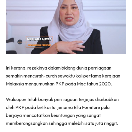
Ilham Impiana 360
Ilham Impiana Inspirasi Selebriti
Impiana TV
Casa Impiana
Impiana MakeOver
Lahar Dekor
Sembang Dekor
Sembang Laman
Ini kerana, rezekinya dalam bidang dunia perniagaan
Tip Impiana
semakin mencurah-curah sewaktu kali pertama kerajaan
Tip Laman
Malaysia mengumunkan PKP pada Mac tahun 2020.
Walaupun telah banyak perniagaan terjejas disebabkan
Hub Ideaktiv
oleh PKP pada ketika itu, jenama Ella Furniture pula
berjaya mencatatkan keuntungan yang sangat
memberangsangkan sehingga melebihi satu juta ringgit.