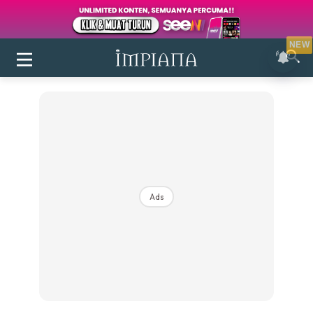
NEW
Ads
Login
|
Register
Buletin
Inspirasi
Bilik Air