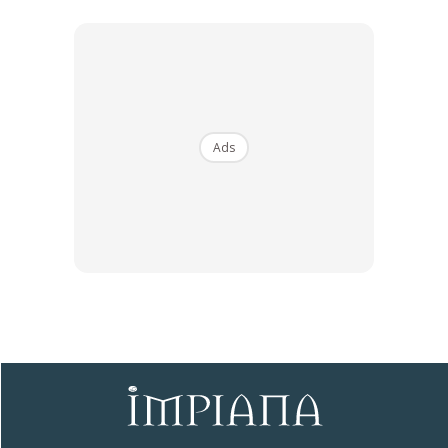
Ads
Ads
Setelah 3 tahun menceburi bidang perniagaan perabot
tempatan, Puan Ella sebagai pengasas jenama Ella
Furniture telah mengorak langkah untuk memperluaskan
lagi jenamanya di pasaran tempatan sebagai penaja utama
rancangan rekaan hiasan dalaman rumah Impiana
Makeover Ruang Selebriti.
Impiana Makeover Ruang Selebriti telah mula bersiaran
episod pertama di saluran Astro Ria pada tanggal 6 Januari
dan berakhir 10 Mac lalu.