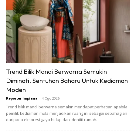
Umum mengetahui, bidang perniagaan perabot tempatan
sebelum ini kebiasaanya dipelopori oleh kaum Adam dan
Trend Bilik Mandi Berwarna Semakin
bukan Bumiputera tetapi dengan keberadaan Puan Ella
Diminati, Sentuhan Baharu Untuk Kediaman
dalam bidang perniagaan ini membuktikan bahawa kaum
Moden
Hawa juga mampu setanding dan berjaya dalam industri
ini.
Reporter Impiana
-
4 Ogo 2026
Trend bilik mandi berwarna semakin mendapat perhatian apabila
pemilik kediaman mula menjadikan ruang ini sebagai sebahagian
Meskipun Puan Ella merupakan graduan lulusan ijazah
daripada ekspresi gaya hidup dan identiti rumah.
sarjana bidang kejuruteraan, tetapi dengan semangat dan
usaha yang komited tidak menjadikan penghalang buat