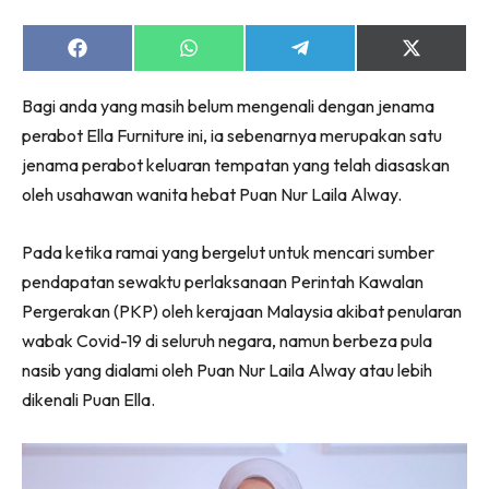
Ruang Makan
Ruang Tamu
Share
Share
Share
Share
Menarik Lagi
on
on
on
on
Facebook
WhatsApp
Telegram
X
Casa Impiana
Bagi anda yang masih belum mengenali dengan jenama
(Twitter)
Impiana Makeover
perabot Ella Furniture ini, ia sebenarnya merupakan satu
Makeover Ruang Selebriti
jenama perabot keluaran tempatan yang telah diasaskan
oleh usahawan wanita hebat Puan Nur Laila Alway.
Destinasi
Hotel
Pada ketika ramai yang bergelut untuk mencari sumber
Kafe
pendapatan sewaktu perlaksanaan Perintah Kawalan
Hartanah
Pergerakan (PKP) oleh kerajaan Malaysia akibat penularan
High Rise
wabak Covid-19 di seluruh negara, namun berbeza pula
Landed
nasib yang dialami oleh Puan Nur Laila Alway atau lebih
Video
dikenali Puan Ella.
Beli Di Mana
Buat Sendiri
Ilham Impiana