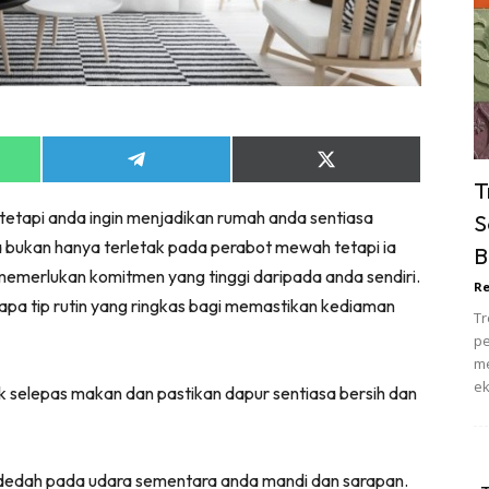
ik Tidur
pur
ang Makan
ver
ik Air
Share
Share
ik Tidur
on
on
T
App
Telegram
X
pur
 tetapi anda ingin menjadikan rumah anda sentiasa
(Twitter)
S
ang Makan
 bukan hanya terletak pada perabot mewah tetapi ia
B
ang Tamu
 memerlukan komitmen yang tinggi daripada anda sendiri.
Re
 Lagi
pa tip rutin yang ringkas bagi memastikan kediaman
Tr
sa Impiana
pe
piana Makeover
me
ek
keover Ruang Selebriti
selepas makan dan pastikan dapur sentiasa bersih dan
stinasi
Hotel
erdedah pada udara sementara anda mandi dan sarapan.
Kafe