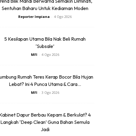
rend Bilik Mandi Berwarna Semakin Diminati,
Sentuhan Baharu Untuk Kediaman Moden
Reporter Impiana
-
4 Ogo 2026
5 Kesilapan Utama Bila Nak Beli Rumah
‘Subsale’
MFI
-
4 Ogo 2026
umbung Rumah Teres Kerap Bocor Bila Hujan
Lebat? Ini 4 Punca Utama & Cara...
MFI
-
3 Ogo 2026
Kabinet Dapur Berbau Kepam & Berkulat? 4
Langkah ‘Deep Clean’ Guna Bahan Semula
Jadi