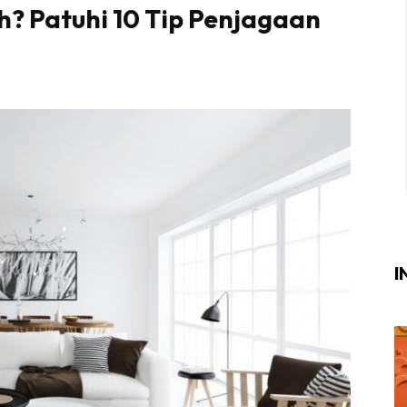
h? Patuhi 10 Tip Penjagaan
Login
|
Register
i
ik Air
ik Tidur
ang Makan
ang Tamu
I
ri
terior Design
ndskap
ik Air