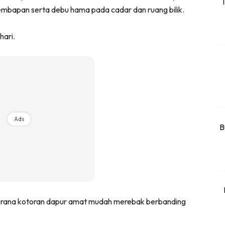
T
elembapan serta debu hama pada cadar dan ruang bilik.
rtanah
High Rise
hari.
Landed
li Di Mana
at Sendiri
ham Impiana
Ilham Impiana 360
Ads
Ilham Impiana Inspirasi Selebriti
B
piana TV
Casa Impiana
Impiana MakeOver
har Dekor
mbang Dekor
 kerana kotoran dapur amat mudah merebak berbanding
mbang Laman