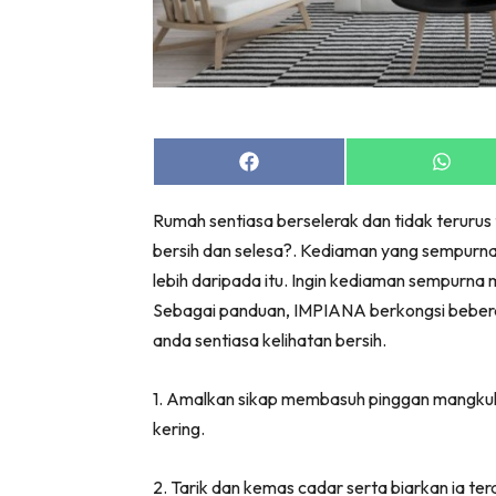
Bil
Da
Ru
Make O
Bil
Share
Share
Bil
on
on
Facebook
Whats
Da
Rumah sentiasa berselerak dan tidak terurus
Ru
bersih dan selesa?. Kediaman yang sempurna
Ru
lebih daripada itu. Ingin kediaman sempurna
Menarik
Sebagai panduan, IMPIANA berkongsi bebera
Ca
anda sentiasa kelihatan bersih.
Im
Ma
1. Amalkan sikap membasuh pinggan mangkuk 
kering.
De
2. Tarik dan kemas cadar serta biarkan ia t