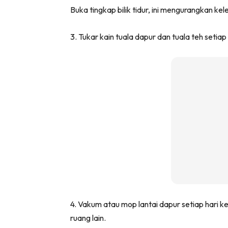
Buka tingkap bilik tidur, ini mengurangkan k
Ha
3. Tukar kain tuala dapur dan tuala teh setiap 
Video
Be
Bu
Il
Im
La
Se
4. Vakum atau mop lantai dapur setiap hari
Se
ruang lain.