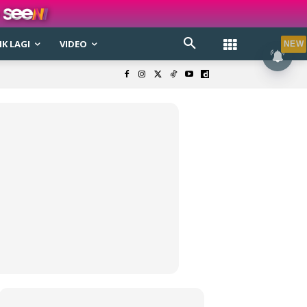
K LAGI
VIDEO
NEW