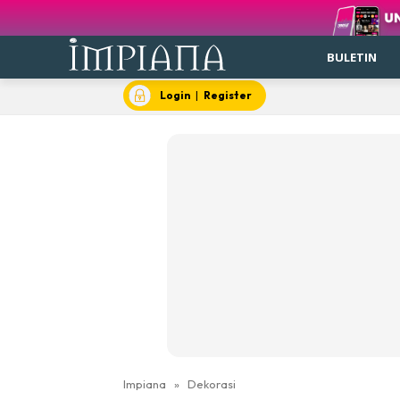
BULETIN
Login
|
Register
Impiana
»
Dekorasi