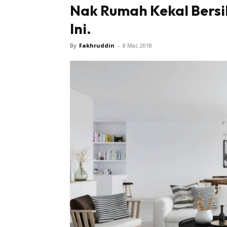
Nak Rumah Kekal Bersi
Ini.
By
Fakhruddin
-
8 Mac 2018
Buletin
Inspiras
Bil
Bil
Ru
Ru
Direkto
In
La
DIY
Bil