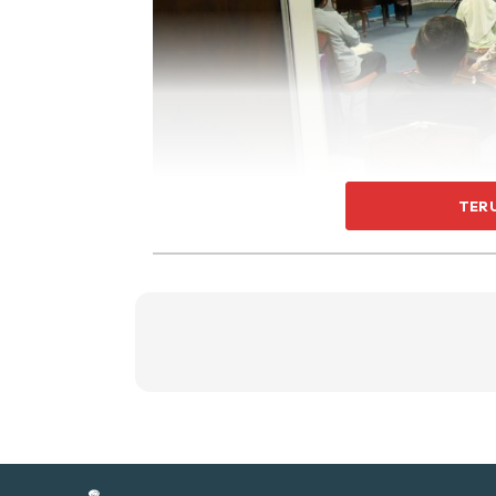
Ti
Ti
TER
Sent
a