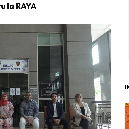
u la RAYA
Login
|
Register
i
ik Air
ik Tidur
ang Makan
ang Tamu
I
ri
terior Design
ndskap
ik Air