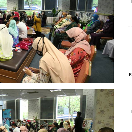
T
rtanah
High Rise
Landed
li Di Mana
at Sendiri
ham Impiana
Ilham Impiana 360
Ilham Impiana Inspirasi Selebriti
B
piana TV
Casa Impiana
Impiana MakeOver
har Dekor
mbang Dekor
mbang Laman