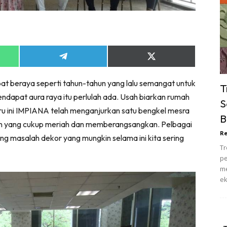
ik Tidur
pur
ang Makan
ver
Share
Share
ik Air
on
on
App
Telegram
X
ik Tidur
pat beraya seperti tahun-tahun yang lalu semangat untuk
(Twitter)
T
pur
dapat aura raya itu perlulah ada. Usah biarkan rumah
S
ang Makan
baru ini IMPIANA telah menganjurkan satu bengkel mesra
B
ang Tamu
n yang cukup meriah dan memberangsangkan. Pelbagai
Re
ng masalah dekor yang mungkin selama ini kita sering
 Lagi
Tr
sa Impiana
pe
piana Makeover
me
ek
keover Ruang Selebriti
stinasi
Hotel
Kafe