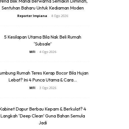
rend Bilik Mandi Berwarna Semakin Diminati,
Sentuhan Baharu Untuk Kediaman Moden
Reporter Impiana
-
4 Ogo 2026
5 Kesilapan Utama Bila Nak Beli Rumah
‘Subsale’
MFI
-
4 Ogo 2026
umbung Rumah Teres Kerap Bocor Bila Hujan
Lebat? Ini 4 Punca Utama & Cara...
MFI
-
3 Ogo 2026
Kabinet Dapur Berbau Kepam & Berkulat? 4
Langkah ‘Deep Clean’ Guna Bahan Semula
Jadi