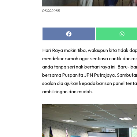
Bil
DSC09085
Da
Ru
Make O
Share
Share
Bil
on
on
Facebook
Whats
Bil
Hari Raya makin tiba, walaupun kita tidak da
Da
mendekor rumah agar sentiasa cantik dan men
Ru
anda tanpa seri nak berhari raya ini. Baru- 
Ru
bersama Puspanita JPN Putrajaya. Sambuta
soalan dia ajukan kepada barisan panel tenta
Menarik
ambil ringan dan mudah.
Ca
Im
Ma
De