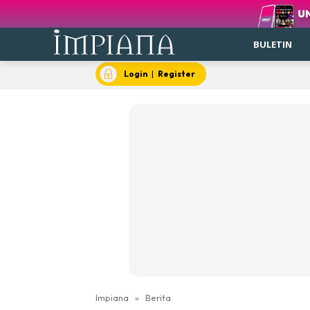
BULETIN
Login
|
Register
Impiana
»
Berita