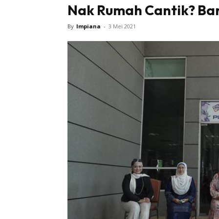
Nak Rumah Cantik? Bar
By
Impiana
-
3 Mei 2021
Buletin
Inspiras
Bil
Bil
Ru
Ru
Direkto
In
La
DIY
Bil