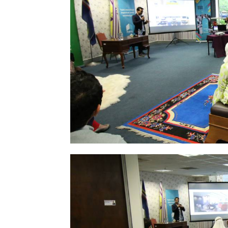
Ha
Video
Be
Bu
Il
Im
La
Se
Se