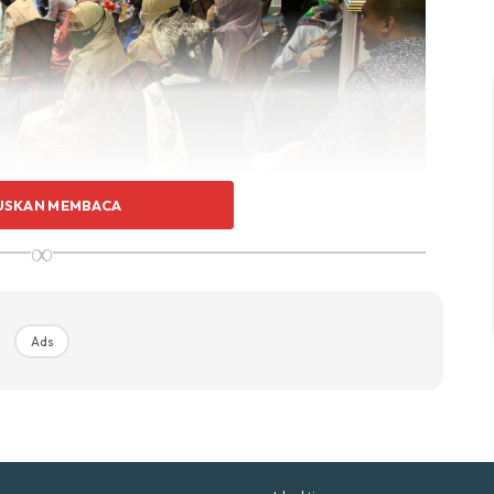
p Impiana
p Laman
Hub Ideaktiv
USKAN MEMBACA
∞
uhan Midas penuh kemewahan dan elegant untuk ked
nda.
Rahsia dari IMPIANA, download sekarang di
Ads
KLIK DI SEENI