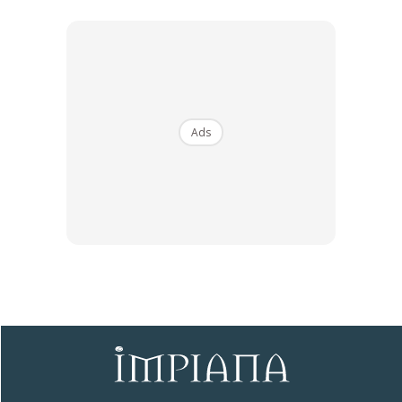
— Fiq Said (@FiqSaid)
April 16, 2020
Sebelum Selepas
Ads
Pic.twitter.com/3ix4mi3Tm3
— Fiq Said (@FiqSaid)
April 15, 2020
Sentuhan Midas penuh kemewahan dan elegant
untuk kediaman anda.
Rahsia dari IMPIANA, download sekarang di