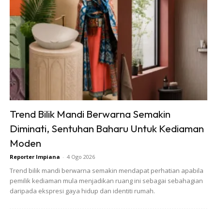
Anda mungkin berminat dengan
Trend Bilik Mandi Berwarna Semakin
SHOPEE MY
SHOPEE MY
Diminati, Sentuhan Baharu Untuk Kediaman
Baseus BH1 Lite
Amgras Stroller
Moden
80H Playtime
Baby Portable Mini
Reporter Impiana
-
4 Ogo 2026
Wireless
Fan Rechargeable
RM74.06
RM58.4
RM80.5
RM101.47
Trend bilik mandi berwarna semakin mendapat perhatian apabila
Headphone
9 L...
pemilik kediaman mula menjadikan ruang ini sebagai sebahagian
Bluetoo...
Buy Now
Buy Now
daripada ekspresi gaya hidup dan identiti rumah.