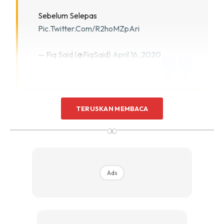
Sentuhan Midas penuh kemewahan dan elegant
Sebelum Selepas
untuk kediaman anda.
Pic.twitter.com/R2hoMZpAri
Rahsia dari IMPIANA, download sekarang di
— Fiq Said (@FiqSaid)
April 16, 2020
KLIK DI SEENI
TERUSKAN MEMBACA
∞
Ads
Ads