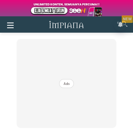
NEW
Ads
Login
|
Register
Buletin
Inspirasi
Bilik Air