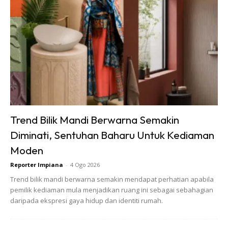
7. Selepas itu, bilas sahaja menggunakan air bersih.
Anda mungkin berminat dengan
Trend Bilik Mandi Berwarna Semakin
Diminati, Sentuhan Baharu Untuk Kediaman
Moden
Reporter Impiana
-
4 Ogo 2026
Trend bilik mandi berwarna semakin mendapat perhatian apabila
pemilik kediaman mula menjadikan ruang ini sebagai sebahagian
daripada ekspresi gaya hidup dan identiti rumah.
SHOPEE MY
SHOPEE MY