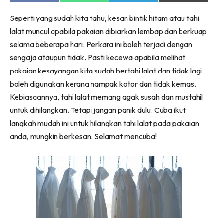
on
on
on
on
Ruang Makan
Facebook
WhatsApp
Telegram
X
Ruang Tamu
Seperti yang sudah kita tahu, kesan bintik hitam atau tahi
(Twitter)
lalat muncul apabila pakaian dibiarkan lembap dan berkuap
Menarik Lagi
selama beberapa hari. Perkara ini boleh terjadi dengan
Casa Impiana
sengaja ataupun tidak. Pasti kecewa apabila melihat
Impiana Makeover
pakaian kesayangan kita sudah bertahi lalat dan tidak lagi
Makeover Ruang Selebriti
boleh digunakan kerana nampak kotor dan tidak kemas.
Destinasi
Kebiasaannya, tahi lalat memang agak susah dan mustahil
Hotel
untuk dihilangkan. Tetapi jangan panik dulu. Cuba ikut
Kafe
langkah mudah ini untuk hilangkan tahi lalat pada pakaian
Hartanah
anda, mungkin berkesan. Selamat mencuba!
High Rise
Landed
Video
Beli Di Mana
Buat Sendiri
Ilham Impiana