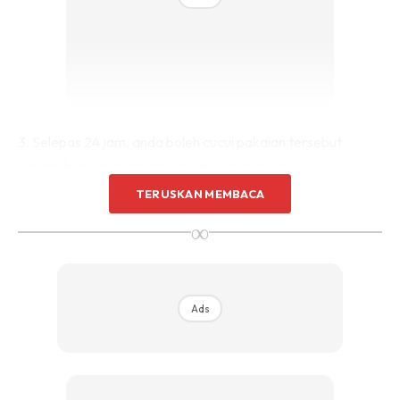
Sentuhan Midas penuh kemewahan dan elegant
untuk kediaman anda.
Rahsia dari IMPIANA, download sekarang di
KLIK DI SEENI
3. Selepas 24 jam, anda boleh cucui pakaian tersebut
seperti biasa menggunakan sabun basuh baju.
TERUSKAN MEMBACA
4. Sediakan baldi berisi air panas dengan perahan limau nipis
∞
atau lemon.
Ads
Ads