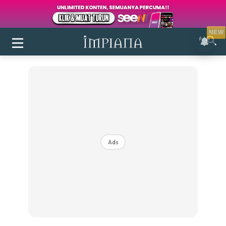
NEW
Ads
Login
|
Register
Buletin
Inspirasi
Bilik Air