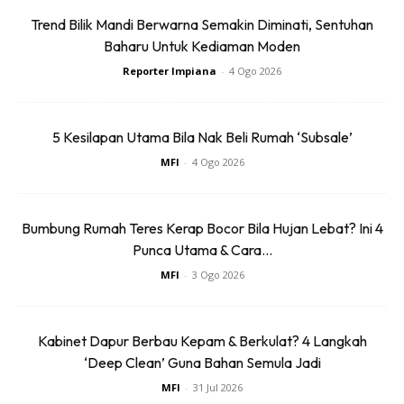
Baseus BH1 Lite
Amgras Stroller
Trend Bilik Mandi Berwarna Semakin Diminati, Sentuhan
80H Playtime
Baby Portable Mini
Baharu Untuk Kediaman Moden
Wireless
Fan Rechargeable
RM74.06
RM58.4
RM80.5
RM101.47
Reporter Impiana
-
4 Ogo 2026
Headphone
9 L...
Bluetoo...
Buy Now
Buy Now
5 Kesilapan Utama Bila Nak Beli Rumah ‘Subsale’
MFI
-
4 Ogo 2026
1
/
5
❮
❯
8. Jika masih ada tahi lalat pada pakaian tadi, cuba ulang
Bumbung Rumah Teres Kerap Bocor Bila Hujan Lebat? Ini 4
bilas dengan air panas + limau nipis/ lemon sehingga anda
Punca Utama & Cara...
puas hati.
MFI
-
3 Ogo 2026
9. Jemur pakaian tadi di tengah panas sehingga betul-betul
kering.
Kabinet Dapur Berbau Kepam & Berkulat? 4 Langkah
‘Deep Clean’ Guna Bahan Semula Jadi
MFI
-
31 Jul 2026