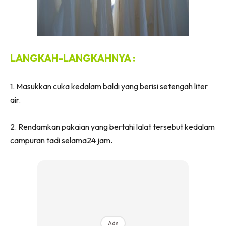
Ilham Impiana 360
Ilham Impiana Inspirasi Selebriti
Impiana TV
Casa Impiana
LANGKAH-LANGKAHNYA :
Impiana MakeOver
Lahar Dekor
1. Masukkan cuka kedalam baldi yang berisi setengah liter
Sembang Dekor
air.
Sembang Laman
Tip Impiana
2. Rendamkan pakaian yang bertahi lalat tersebut kedalam
Tip Laman
campuran tadi selama24 jam.
Hub Ideaktiv
Ads