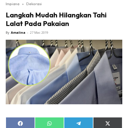
Impiana
»
Dekorasi
Bilik Tidur
Langkah Mudah Hilangkan Tahi
Ruang Makan
Lalat Pada Pakaian
Ruang Tamu
Direktori
By
Amalina
-
27 Mac 2019
Interior Design
Landskap
DIY
Bilik Air
Bilik Tidur
Dapur
Ruang Makan
Make Over
Bilik Air
Bilik Tidur
Dapur
Share
Share
Share
Share