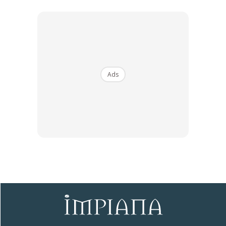
Ads
Sentuhan Midas penuh kemewahan dan elegant
untuk kediaman anda.
Rahsia dari IMPIANA, download sekarang di
KLIK DI SEENI