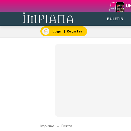
BULETIN
Login
|
Register
Impiana
»
Berita