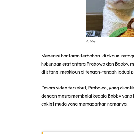
Ha
Video
Be
Bobby
Bu
Menerusi hantaran terbaharu di akaun Insta
Il
hubungan erat antara Prabowo dan Bobby, m
di istana, meskipun di tengah-tengah jadual 
Im
Dalam video tersebut, Prabowo, yang dilantik
dengan mesra membelai kepala Bobby yang b
coklat muda yang memaparkan namanya.
La
Se
Se