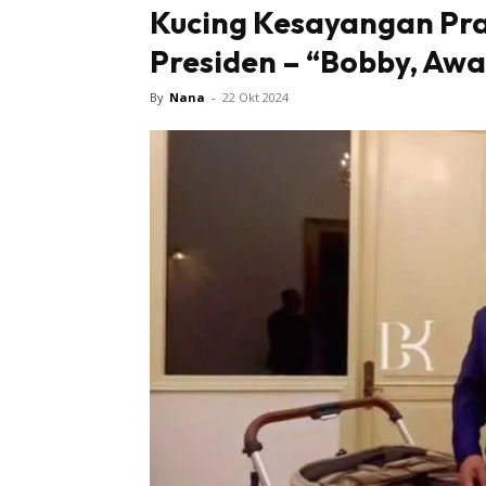
Kucing Kesayangan Pra
Presiden – “Bobby, Awa
By
Nana
-
22 Okt 2024
Buletin
Inspiras
Bil
Bil
Ru
Ru
Direkto
In
La
DIY
Bil