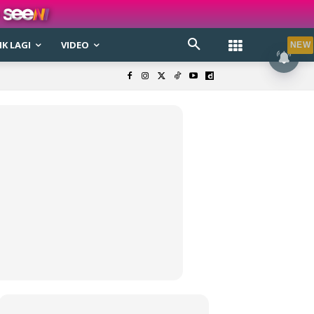
K LAGI
VIDEO
NEW