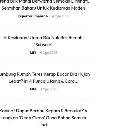
rend Bilik Mandi Berwarna Semakin Diminati,
Sentuhan Baharu Untuk Kediaman Moden
Reporter Impiana
-
4 Ogo 2026
5 Kesilapan Utama Bila Nak Beli Rumah
‘Subsale’
MFI
-
4 Ogo 2026
umbung Rumah Teres Kerap Bocor Bila Hujan
Lebat? Ini 4 Punca Utama & Cara...
MFI
-
3 Ogo 2026
Kabinet Dapur Berbau Kepam & Berkulat? 4
Langkah ‘Deep Clean’ Guna Bahan Semula
Jadi