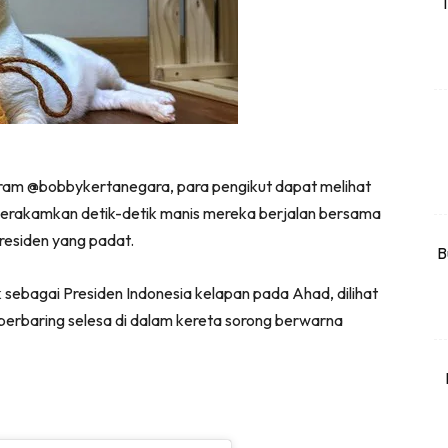
T
rtanah
High Rise
Landed
li Di Mana
at Sendiri
gram @bobbykertanegara, para pengikut dapat melihat
ham Impiana
erakamkan detik-detik manis mereka berjalan bersama
Ilham Impiana 360
presiden yang padat.
Ilham Impiana Inspirasi Selebriti
B
piana TV
 sebagai Presiden Indonesia kelapan pada Ahad, dilihat
Casa Impiana
erbaring selesa di dalam kereta sorong berwarna
Impiana MakeOver
har Dekor
mbang Dekor
mbang Laman