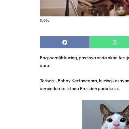
Bil
Da
Ru
Bobby
Make O
Bil
Share
Share
Bil
on
on
Facebook
Whats
Da
Bagi pemilik kucing, pastinya anda akan te
Ru
baru.
Ru
Menarik
Terbaru, Bobby Kertanegara, kucing kesayan
Ca
berpindah ke Istana Presiden pada Isnin.
Im
Ma
De