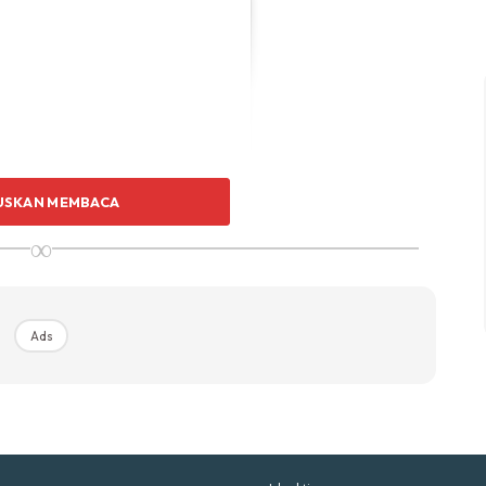
p Impiana
p Laman
Hub Ideaktiv
USKAN MEMBACA
∞
uhan Midas penuh kemewahan dan elegant untuk ked
nda.
Rahsia dari IMPIANA, download sekarang di
Ads
KLIK DI SEENI