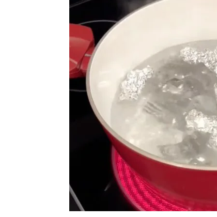
Ha
Video
Be
Bu
Il
Im
La
Se
Se