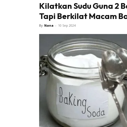
Kilatkan Sudu Guna 2 
Tapi Berkilat Macam Ba
By
Nana
-
10 Sep 2024
Buletin
Inspiras
Bil
Bil
Ru
Ru
Direkto
In
La
DIY
Bil