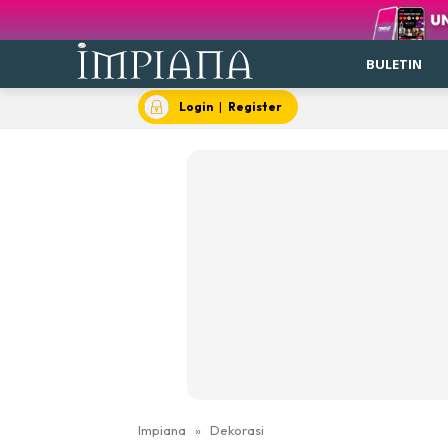
BULETIN
Login
|
Register
Impiana
»
Dekorasi