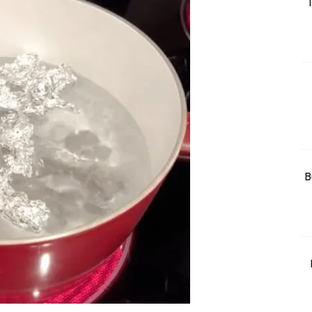
T
rtanah
High Rise
Landed
li Di Mana
at Sendiri
ham Impiana
Ilham Impiana 360
Ilham Impiana Inspirasi Selebriti
B
piana TV
Casa Impiana
Impiana MakeOver
har Dekor
mbang Dekor
mbang Laman