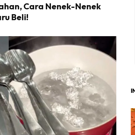
Bahan, Cara Nenek-Nenek
Login
|
Register
ru Beli!
i
ik Air
ik Tidur
ang Makan
ang Tamu
I
ri
terior Design
ndskap
ik Air