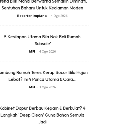
rend Bilik Mandi Berwarna Semakin Diminati,
Sentuhan Baharu Untuk Kediaman Moden
Reporter Impiana
-
4 Ogo 2026
5 Kesilapan Utama Bila Nak Beli Rumah
‘Subsale’
MFI
-
4 Ogo 2026
umbung Rumah Teres Kerap Bocor Bila Hujan
Lebat? Ini 4 Punca Utama & Cara...
MFI
-
3 Ogo 2026
Kabinet Dapur Berbau Kepam & Berkulat? 4
Langkah ‘Deep Clean’ Guna Bahan Semula
Jadi