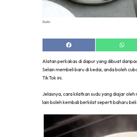
Bil
Da
Ru
Sudu
Make O
Bil
Share
Share
Bil
on
on
Facebook
Whats
Da
Alatan perkakas di dapur yang dibuat daripada
Ru
Selain membeli baru di kedai, anda boleh cub
Ru
TikTok ini.
Menarik
Ca
Jelasnya, cara kilatkan sudu yang diajar ole
Im
lain boleh kembali berkilat seperti baharu beli 
Ma
De