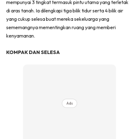
mempunyai 3 tingkat termasuk pintu utama yang terletak
Ilham Impiana 360
di aras tanah. Ia dilengkapi tiga bilik tidur serta 4 bilik air
Ilham Impiana Inspirasi Selebriti
yang cukup selesa buat mereka sekeluarga yang
Impiana TV
sememangnya mementingkan ruang yang memberi
Casa Impiana
kenyamanan.
Impiana MakeOver
Lahar Dekor
KOMPAK DAN SELESA
Sembang Dekor
Sembang Laman
Tip Impiana
Tip Laman
Ads
Hub Ideaktiv