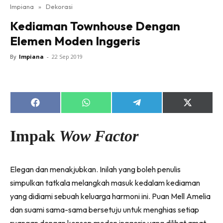
Impiana
»
Dekorasi
Bilik Tidur
Kediaman Townhouse Dengan
Ruang Makan
Elemen Moden Inggeris
Ruang Tamu
Direktori
By
Impiana
-
22 Sep 2019
Interior Design
Landskap
DIY
Share
Share
Share
Share
Bilik Air
on
on
on
on
Facebook
WhatsApp
Telegram
X
Bilik Tidur
(Twitter)
Impak
Wow Factor
Dapur
Ruang Makan
Elegan dan menakjubkan. Inilah yang boleh penulis
Make Over
simpulkan tatkala melangkah masuk kedalam kediaman
Bilik Air
yang didiami sebuah keluarga harmoni ini. Puan Mell Amelia
Bilik Tidur
dan suami sama-sama bersetuju untuk menghias setiap
Dapur