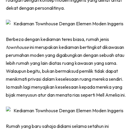
ruangan dengan konsep moden inggeris yang dilihat amat
Ruang Makan
dekat dengan personalitinya.
Ruang Tamu
Menarik Lagi
Casa Impiana
Impiana Makeover
Berbeza dengan kediaman teres biasa, rumah jenis
Makeover Ruang Selebriti
townhouse
ini merupakan kediaman bertingkat dikawasan
Destinasi
perumahan moden yang digabungkan dengan sebuah atau
Hotel
lebih rumah yang lain diatas ruang kawasan yang sama.
Kafe
Walaupun begitu, bukan bermaksud pemilik tidak dapat
Hartanah
menikmati privasi dalam keselesaan ruang mereka sendiri.
High Rise
Ia masih lagi menyajikan keselesaan kepada mereka yang
Landed
bijak menyusun atur dan menata rias seperti Mell Amelia ini.
Video
Beli Di Mana
Buat Sendiri
Rumah yang baru sahaja didiami selama setahun ini
Ilham Impiana