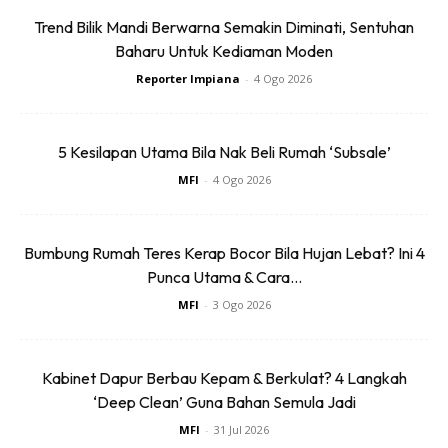
Trend Bilik Mandi Berwarna Semakin Diminati, Sentuhan
Baharu Untuk Kediaman Moden
Ads
Reporter Impiana
-
4 Ogo 2026
5 Kesilapan Utama Bila Nak Beli Rumah ‘Subsale’
MFI
-
4 Ogo 2026
Komunikasi sesama ahli keluarga juga amatlah penting bagi
Bumbung Rumah Teres Kerap Bocor Bila Hujan Lebat? Ini 4
memastikan tiada yang rasa ketinggalan selain menjamin
Punca Utama & Cara...
keselesaan untuk semua isi rumah.
MFI
-
3 Ogo 2026
Anda mungkin berminat dengan
Kabinet Dapur Berbau Kepam & Berkulat? 4 Langkah
‘Deep Clean’ Guna Bahan Semula Jadi
MFI
-
31 Jul 2026