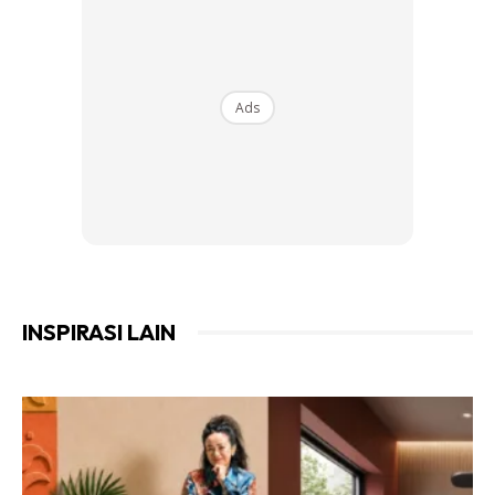
.
ELEGAN SENTUHAN PERIBADI
Ads
Ads
INSPIRASI LAIN
Mell Amelia, ibu kepada 4 orang cahaya mata ini juga
sebetulnya merupakan juru hias dalaman jadi tidak hairan