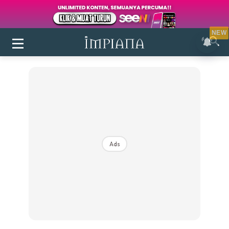
NEW
Ads
Login
|
Register
Buletin
Inspirasi
Bilik Air