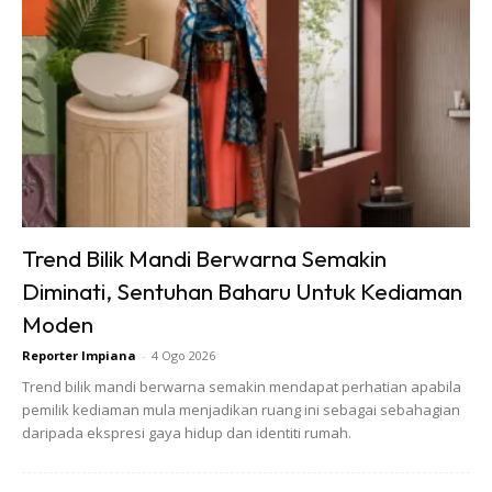
lah jika kediamannya sendiri terlihat amat gah dan penuh
dengan sentuhan eksklusif yang tidak boleh didapati
dimana-mana pun.
Ujar Mell, “Kami bersama-sama berusaha mencari idea
untuk konsep kediaman dan pilihan bilik masing-masing.
Proses ini bukan sahaja menyeronokkan tetapi juga telah
mengeratkan lagi hubungan kami sekeluarga”.
Trend Bilik Mandi Berwarna Semakin
Diminati, Sentuhan Baharu Untuk Kediaman
Moden
Reporter Impiana
-
4 Ogo 2026
Trend bilik mandi berwarna semakin mendapat perhatian apabila
pemilik kediaman mula menjadikan ruang ini sebagai sebahagian
daripada ekspresi gaya hidup dan identiti rumah.