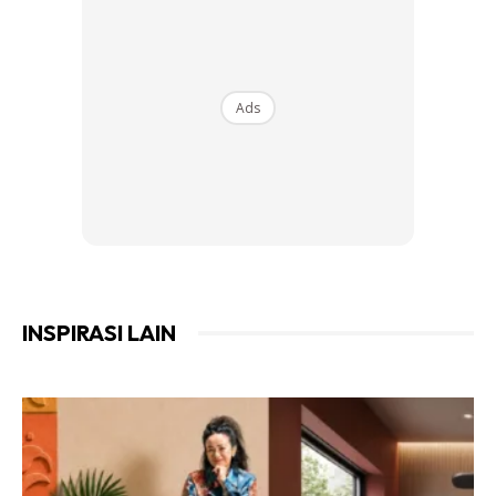
Carilah rumah yang berhampiran masjid, ada padang untuk
beriadah, kawasan bebas daripada pencemaran udara, air,
bau dan lain-lain.
Ads
Konsep sosial
Islam sering menekan konsep silaturahim namun ia tidak
terhad semasa
kenduri atau rumah terbuka Hari Raya sahaja. Malah,
dalam memilih rumah pun kita kena jaga konsep sosial
menurut Islam melalui 3 perkara berikut:
INSPIRASI LAIN
a) Terhadap Diri Sendiri (Individu)
Mesti ada ruang terlindung, ada privasi dan selesa untuk
kita lakukan aktiviti peribadi seperti mandi, solat, urusan
peribadi dan lain-lain.