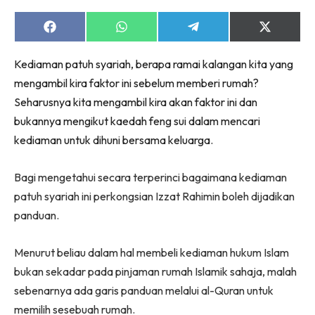
Ruang Makan
Ruang Tamu
Share
Share
Share
Share
on
on
on
on
Menarik Lagi
Facebook
WhatsApp
Telegram
X
Kediaman patuh syariah, berapa ramai kalangan kita yang
(Twitter)
Casa Impiana
mengambil kira faktor ini sebelum memberi rumah?
Impiana Makeover
Seharusnya kita mengambil kira akan faktor ini dan
Makeover Ruang Selebriti
bukannya mengikut kaedah feng sui dalam mencari
Destinasi
kediaman untuk dihuni bersama keluarga.
Hotel
Kafe
Bagi mengetahui secara terperinci bagaimana kediaman
Hartanah
patuh syariah ini
perkongsian Izzat Rahimin boleh dijadikan
High Rise
panduan.
Landed
Video
Menurut beliau dalam hal membeli kediaman hukum Islam
Beli Di Mana
bukan sekadar pada pinjaman rumah Islamik sahaja, malah
Buat Sendiri
sebenarnya ada garis panduan melalui al-Quran untuk
Ilham Impiana
memilih sesebuah rumah.