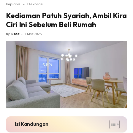
Impiana
»
Dekorasi
Bilik Tidur
Kediaman Patuh Syariah, Ambil Kira
Ruang Makan
Ciri Ini Sebelum Beli Rumah
Ruang Tamu
Direktori
By
Rose
-
7 Mac 2025
Interior Design
Landskap
DIY
Bilik Air
Bilik Tidur
Dapur
Ruang Makan
Make Over
Bilik Air
Bilik Tidur
Isi Kandungan
Dapur