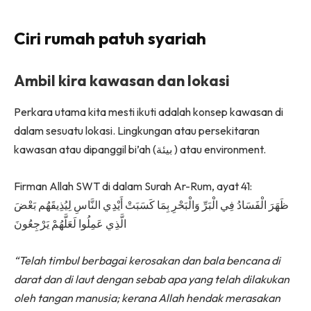
Ilham Impiana 360
Ilham Impiana Inspirasi Selebriti
Ciri rumah patuh syariah
Impiana TV
Casa Impiana
Ambil kira kawasan dan lokasi
Impiana MakeOver
Lahar Dekor
Perkara utama kita mesti ikuti adalah konsep kawasan di
Sembang Dekor
dalam sesuatu lokasi. Lingkungan atau persekitaran
kawasan atau dipanggil bi’ah (
بيئة
) atau environment.
Sembang Laman
Tip Impiana
Firman Allah SWT di dalam Surah Ar-Rum, ayat 41:
Tip Laman
ظَهَرَ
الْفَسَادُ
فِي
الْبَرِّ
وَالْبَحْرِ
بِمَا
كَسَبَتْ
أَيْدِي
النَّاسِ
لِيُذِيقَهُم
بَعْضَ
الَّذِي
عَمِلُوا
لَعَلَّهُمْ
يَرْجِعُونَ
Hub Ideaktiv
“Telah timbul berbagai kerosakan dan bala bencana di
darat dan di laut dengan sebab apa yang telah dilakukan
oleh tangan manusia; kerana Allah hendak merasakan