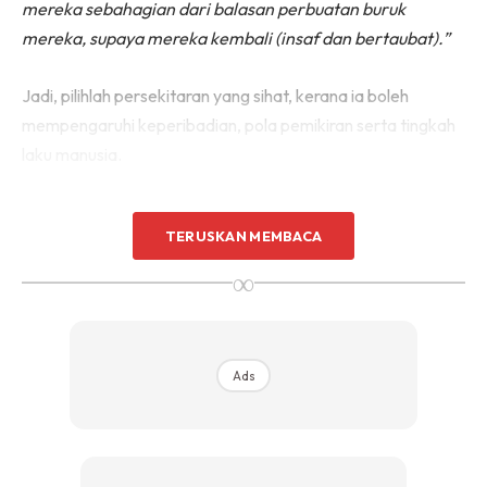
mereka sebahagian dari balasan perbuatan buruk
Sentuhan Midas penuh kemewahan dan elegant
mereka, supaya mereka kembali (insaf dan bertaubat).”
untuk kediaman anda.
Rahsia dari IMPIANA, download sekarang di
Jadi, pilihlah persekitaran yang sihat, kerana ia boleh
mempengaruhi keperibadian, pola pemikiran serta tingkah
KLIK DI SEENI
laku manusia.
TERUSKAN MEMBACA
∞
Ads
Gambar sekadar hiasan