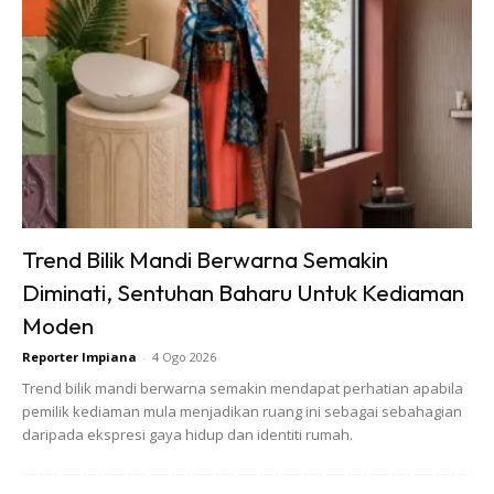
b) Terhadap Keluarga
Kita perlu pastikan ada ruang selesa untuk semua isi rumah.
Jika ada ahli yang uzur atau sakit, pastikan ada kemudahan
seperti tandas dan bilik mandi yang bersesuaian.
Trend Bilik Mandi Berwarna Semakin
Diminati, Sentuhan Baharu Untuk Kediaman
Moden
Ads
Reporter Impiana
-
4 Ogo 2026
Trend bilik mandi berwarna semakin mendapat perhatian apabila
pemilik kediaman mula menjadikan ruang ini sebagai sebahagian
daripada ekspresi gaya hidup dan identiti rumah.