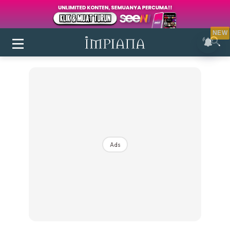
NEW
Ads
Login
|
Register
Buletin
Inspirasi
Bilik Air