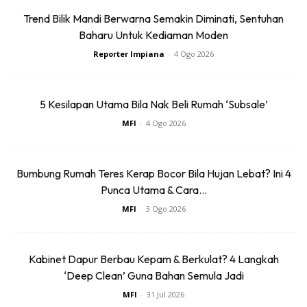
Trend Bilik Mandi Berwarna Semakin Diminati, Sentuhan
c) Bilangan Ahli Keluarga
Baharu Untuk Kediaman Moden
Reporter Impiana
-
4 Ogo 2026
Fikir perancangan jangka panjang jauh kebih awal.
Pertambahan bilangan anak, menantu dan mungkin juga
adanya pembantu rumah memerlukan lebih ruang dan bilik.
5 Kesilapan Utama Bila Nak Beli Rumah ‘Subsale’
MFI
-
4 Ogo 2026
d) Lelaki dan Perempuan
Islam menetapkan WAJIB pisahkan tempat tidur anak lelaki
Bumbung Rumah Teres Kerap Bocor Bila Hujan Lebat? Ini 4
dan perempuan apabila salah seorang capai umur 10 tahun.
Punca Utama & Cara...
MFI
-
3 Ogo 2026
e) Sanak Saudara
Sesekali mesti ada saudara kita yang datang
Kabinet Dapur Berbau Kepam & Berkulat? 4 Langkah
ziarah dan bermalam, contohnya masa musim
‘Deep Clean’ Guna Bahan Semula Jadi
perayaan atau cuti sekolah. Sebagai tetamu,
MFI
-
31 Jul 2026
mereka juga perlukan ruang privasi bagi solat,