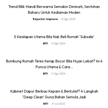
Trend Bilik Mandi Berwarna Semakin Diminati, Sentuhan
Baharu Untuk Kediaman Moden
Penanaman Campuran:
Campurkan jenis pokok yang
Reporter Impiana
-
4 Ogo 2026
mempunyai keperluan air dan cahaya yang berbeza
untuk mencipta lanskap dalaman yang berwarna-warni
5 Kesilapan Utama Bila Nak Beli Rumah ‘Subsale’
dan menarik.
MFI
-
4 Ogo 2026
Pokok Serbaguna:
Pilih pokok yang boleh digunakan
sebagai hiasan dalaman tetapi juga boleh dikeluarkan ke
luar untuk kelebihan udara segar.
Bumbung Rumah Teres Kerap Bocor Bila Hujan Lebat? Ini 4
Punca Utama & Cara...
3.
Penjagaan yang Sederhana
MFI
-
3 Ogo 2026
Kabinet Dapur Berbau Kepam & Berkulat? 4 Langkah
‘Deep Clean’ Guna Bahan Semula Jadi
MFI
-
31 Jul 2026