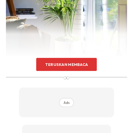
Sentuhan Midas penuh kemewahan dan elegant
untuk kediaman anda.
Rahsia dari IMPIANA, download sekarang di
KLIK DI SEENI
TERUSKAN MEMBACA
∞
Ads
Pencahayaan:
Pertimbangkan tahap cahaya dalam
ruang di mana pokok akan ditempatkan. Beberapa