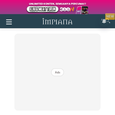
NEW
Ads
Login
|
Register
Buletin
Inspirasi
Bilik Air