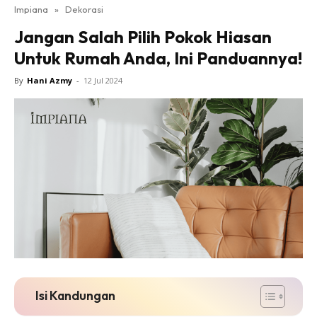
Impiana
»
Dekorasi
Bilik Tidur
Jangan Salah Pilih Pokok Hiasan
Ruang Makan
Untuk Rumah Anda, Ini Panduannya!
Ruang Tamu
Direktori
By
Hani Azmy
-
12 Jul 2024
Interior Design
Landskap
DIY
Bilik Air
Bilik Tidur
Dapur
Ruang Makan
Make Over
Bilik Air
Bilik Tidur
Isi Kandungan
Dapur