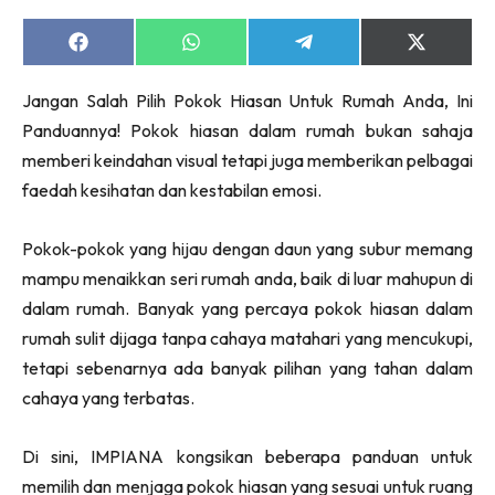
Ruang Makan
Ruang Tamu
Share
Share
Share
Share
on
on
on
on
Menarik Lagi
Facebook
WhatsApp
Telegram
X
Jangan Salah Pilih Pokok Hiasan Untuk Rumah Anda, Ini
(Twitter)
Casa Impiana
Panduannya! Pokok hiasan dalam rumah bukan sahaja
Impiana Makeover
memberi keindahan visual tetapi juga memberikan pelbagai
Makeover Ruang Selebriti
faedah kesihatan dan kestabilan emosi.
Destinasi
Hotel
Pokok-pokok yang hijau dengan daun yang subur memang
Kafe
mampu menaikkan seri rumah anda, baik di luar mahupun di
Hartanah
dalam rumah. Banyak yang percaya pokok hiasan dalam
High Rise
rumah sulit dijaga tanpa cahaya matahari yang mencukupi,
Landed
tetapi sebenarnya ada banyak pilihan yang tahan dalam
Video
cahaya yang terbatas.
Beli Di Mana
Buat Sendiri
Di sini, IMPIANA kongsikan beberapa panduan untuk
Ilham Impiana
memilih dan menjaga pokok hiasan yang sesuai untuk ruang