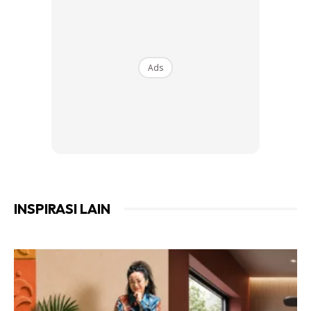
pokok memerlukan cahaya terang langsung, manakala
yang lain lebih sesuai dengan cahaya teduh.
Ruangan:
Pastikan pokok yang dipilih mempunyai ruang
Ads
yang mencukupi untuk tumbuh tanpa sekatan. Faktor ini
amat penting untuk memastikan pokok berkembang
dengan baik.
2. Kepelbagaian Spesies
INSPIRASI LAIN