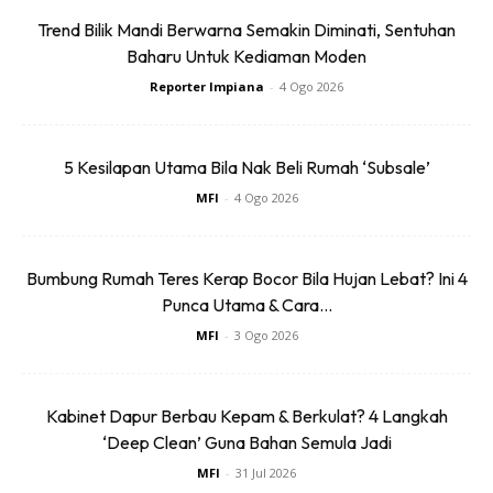
Free jer!
Trend Bilik Mandi Berwarna Semakin Diminati, Sentuhan
Baharu Untuk Kediaman Moden
Reporter Impiana
-
4 Ogo 2026
Dengan ini saya bersetuju dengan
Terma Penggunaan
dan
Polisi
Privasi
5 Kesilapan Utama Bila Nak Beli Rumah ‘Subsale’
MFI
-
4 Ogo 2026
Langgan Sekarang
Bumbung Rumah Teres Kerap Bocor Bila Hujan Lebat? Ini 4
Punca Utama & Cara...
∞
MFI
-
3 Ogo 2026
Elak Rumah Jadi Tandas Kucing. Ini
Kabinet Dapur Berbau Kepam & Berkulat? 4 Langkah
‘Deep Clean’ Guna Bahan Semula Jadi
Caranya
MFI
-
31 Jul 2026