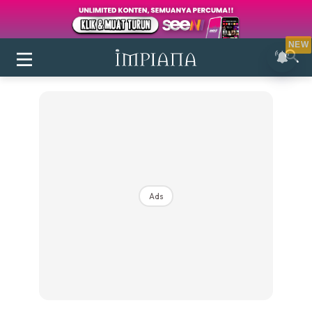
NEW
Ads
Login
|
Register
Buletin
Inspirasi
Bilik Air