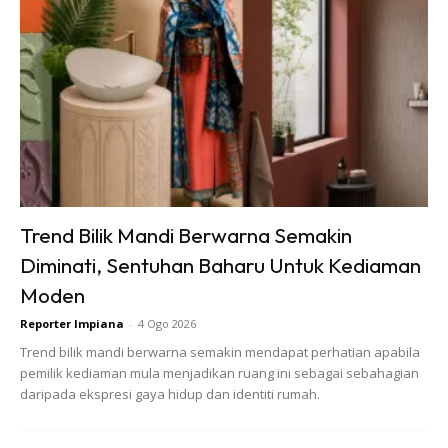
Sentuhan Midas penuh kemewahan dan elegant
untuk kediaman anda.
Rahsia dari IMPIANA, download sekarang di
Trend Bilik Mandi Berwarna Semakin
Diminati, Sentuhan Baharu Untuk Kediaman
KLIK DI SEENI
Moden
Reporter Impiana
-
4 Ogo 2026
Trend bilik mandi berwarna semakin mendapat perhatian apabila
pemilik kediaman mula menjadikan ruang ini sebagai sebahagian
daripada ekspresi gaya hidup dan identiti rumah.
Dapatkan tip dekorasi, perkongsian dan info menarik.