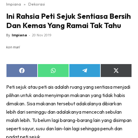
Impiana
»
Dekorasi
Bilik Tidur
Ini Rahsia Peti Sejuk Sentiasa Bersih
Ruang Makan
Dan Kemas Yang Ramai Tak Tahu
Ruang Tamu
Direktori
By
Impiana
-
20 Nov 2019
Interior Design
kon mari
Landskap
DIY
Bilik Air
Share
Share
Share
Share
on
on
on
on
Bilik Tidur
Facebook
WhatsApp
Telegram
X
Peti sejuk atau peti ais adalah ruang yang sentiasa menjadi
(Twitter)
Dapur
pilihan untuk anda menyimpan makanan yang tidak habis
Ruang Makan
dimakan. Sisa makanan tersebut adakalanya dibiarkan
Make Over
lebih dari seminggu dan adalakanya mencecah sebulan
Bilik Air
malah lebih. Tu belum lagi barang-barang lain yang disimpan
Bilik Tidur
seperti sayur, susu dan lain-lain lagi sehingga penuh dan
Dapur
padat peti sejuk.