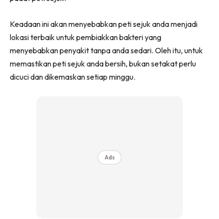
Ruang Makan
Ruang Tamu
Keadaan ini akan menyebabkan peti sejuk anda menjadi
Menarik Lagi
lokasi terbaik untuk pembiakkan bakteri yang
Casa Impiana
menyebabkan penyakit tanpa anda sedari. Oleh itu, untuk
Impiana Makeover
memastikan peti sejuk anda bersih, bukan setakat perlu
Makeover Ruang Selebriti
dicuci dan dikemaskan setiap minggu.
Destinasi
Hotel
Kafe
Hartanah
High Rise
Landed
Ads
Video
Beli Di Mana
Buat Sendiri
Ilham Impiana