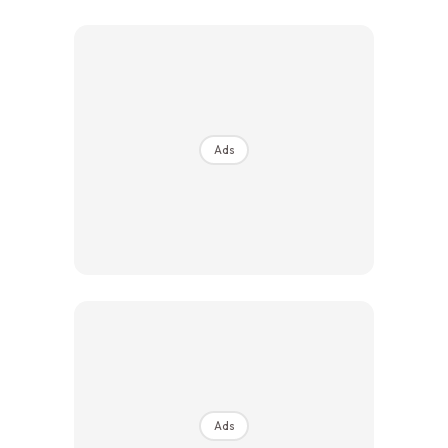
Ilham Impiana 360
Ilham Impiana Inspirasi Selebriti
Impiana TV
Casa Impiana
Impiana MakeOver
Ads
Lahar Dekor
Sembang Dekor
Sembang Laman
Tip Impiana
Tip Laman
Hub Ideaktiv
Ads