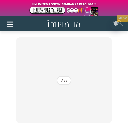
NEW
Ads
Login
|
Register
Buletin
Inspirasi
Bilik Air