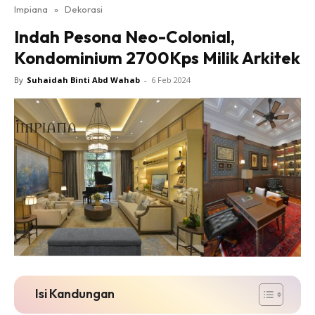
Impiana
»
Dekorasi
Bilik Tidur
Indah Pesona Neo-Colonial,
Ruang Makan
Kondominium 2700Kps Milik Arkitek
Ruang Tamu
Direktori
By
Suhaidah Binti Abd Wahab
-
6 Feb 2024
Interior Design
Landskap
DIY
Bilik Air
Bilik Tidur
Dapur
Ruang Makan
Make Over
Bilik Air
Bilik Tidur
Isi Kandungan
Dapur