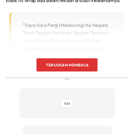
klasik itu tetap ada dalam rekaan di sudut kediamannya.
Sentuhan Midas penuh kemewahan dan elegant
untuk kediaman anda.
Rahsia dari IMPIANA, download sekarang di
“Saya Suka Pergi (melancong) Ke Negara
Timur Tengah Dan India. Negara Tersebut
KLIK DI SEENI
Cukup Dekat Di Hati.Perincian Rekaan
Kediaman Saya Mahukan Berinspirasikan
Moghul,” Ujar Akram.
TERUSKAN MEMBACA
∞
Ads