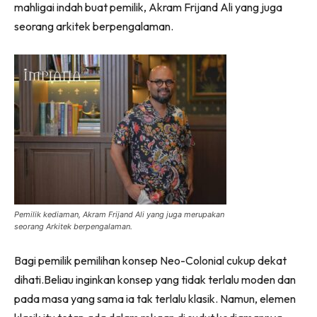
mahligai indah buat pemilik, Akram Frijand Ali yang juga
Ilham Impiana 360
seorang arkitek berpengalaman.
Ilham Impiana Inspirasi Selebriti
Impiana TV
Casa Impiana
Impiana MakeOver
Lahar Dekor
Sembang Dekor
Sembang Laman
Tip Impiana
Tip Laman
Pemilik kediaman, Akram Frijand Ali yang juga merupakan
seorang Arkitek berpengalaman.
Hub Ideaktiv
Bagi pemilik pemilihan konsep Neo-Colonial cukup dekat
dihati.Beliau inginkan konsep yang tidak terlalu moden dan
pada masa yang sama ia tak terlalu klasik. Namun, elemen