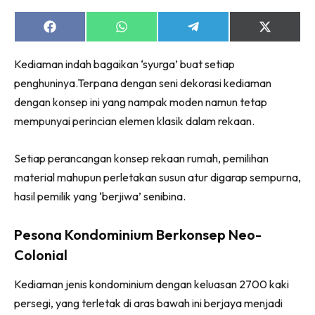
Ruang Makan
Ruang Tamu
Share
Share
Share
Share
on
on
on
on
Menarik Lagi
Facebook
WhatsApp
Telegram
X
Kediaman indah bagaikan ‘syurga’ buat setiap
(Twitter)
Casa Impiana
penghuninya.Terpana dengan seni dekorasi kediaman
Impiana Makeover
dengan konsep ini yang nampak moden namun tetap
Makeover Ruang Selebriti
mempunyai perincian elemen klasik dalam rekaan.
Destinasi
Hotel
Setiap perancangan konsep rekaan rumah, pemilihan
Kafe
material mahupun perletakan susun atur digarap sempurna,
Hartanah
hasil pemilik yang ‘berjiwa’ senibina.
High Rise
Landed
Pesona Kondominium Berkonsep Neo-
Video
Colonial
Beli Di Mana
Kediaman jenis kondominium dengan keluasan 2700 kaki
Buat Sendiri
persegi, yang terletak di aras bawah ini berjaya menjadi
Ilham Impiana