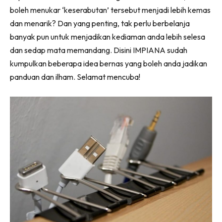
Ilham Impiana 360
boleh menukar ‘keserabutan’ tersebut menjadi lebih kemas
Ilham Impiana Inspirasi Selebriti
dan menarik? Dan yang penting, tak perlu berbelanja
Impiana TV
banyak pun untuk menjadikan kediaman anda lebih selesa
dan sedap mata memandang. Disini IMPIANA sudah
Casa Impiana
kumpulkan beberapa idea bernas yang boleh anda jadikan
Impiana MakeOver
panduan dan ilham. Selamat mencuba!
Lahar Dekor
Sembang Dekor
Sembang Laman
Tip Impiana
Tip Laman
Hub Ideaktiv