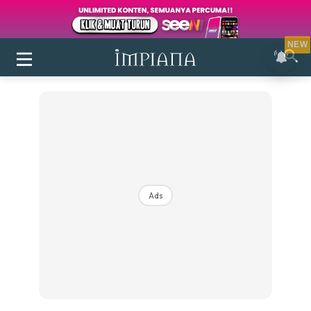
NEW
Ads
Login
|
Register
Buletin
Inspirasi
Bilik Air