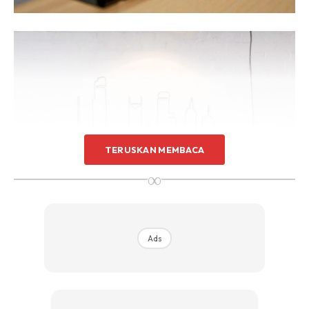
Sentuhan Midas penuh kemewahan dan elegant
untuk kediaman anda.
Rahsia dari IMPIANA, download sekarang di
KLIK DI SEENI
TERUSKAN MEMBACA
∞
Ads