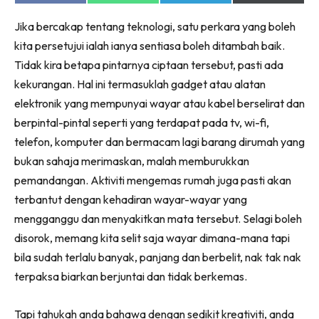
on
on
on
on
Ruang Makan
Facebook
WhatsApp
Telegram
X
Ruang Tamu
Jika bercakap tentang teknologi, satu perkara yang boleh
(Twitter)
kita persetujui ialah ianya sentiasa boleh ditambah baik.
Menarik Lagi
Tidak kira betapa pintarnya ciptaan tersebut, pasti ada
Casa Impiana
kekurangan. Hal ini termasuklah gadget atau alatan
Impiana Makeover
elektronik yang mempunyai wayar atau kabel berselirat dan
Makeover Ruang Selebriti
berpintal-pintal seperti yang terdapat pada tv, wi-fi,
Destinasi
telefon, komputer dan bermacam lagi barang dirumah yang
Hotel
bukan sahaja merimaskan, malah memburukkan
Kafe
pemandangan. Aktiviti mengemas rumah juga pasti akan
Hartanah
terbantut dengan kehadiran wayar-wayar yang
High Rise
mengganggu dan menyakitkan mata tersebut. Selagi boleh
Landed
disorok, memang kita selit saja wayar dimana-mana tapi
Video
bila sudah terlalu banyak, panjang dan berbelit, nak tak nak
Beli Di Mana
terpaksa biarkan berjuntai dan tidak berkemas.
Buat Sendiri
Ilham Impiana
Tapi tahukah anda bahawa dengan sedikit kreativiti, anda