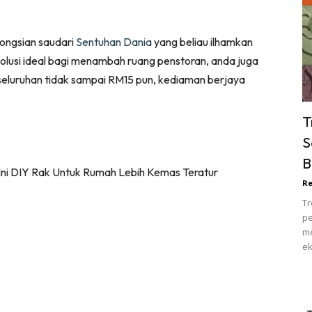
ik Tidur
pur
kongsian saudari
Sentuhan Dania
yang beliau ilhamkan
ang Makan
t solusi ideal bagi menambah ruang penstoran, anda juga
ver
seluruhan tidak sampai RM15 pun, kediaman berjaya
ik Air
ik Tidur
T
pur
S
ang Makan
B
ang Tamu
Re
 Lagi
Tr
sa Impiana
pe
piana Makeover
me
ek
keover Ruang Selebriti
stinasi
Hotel
Kafe