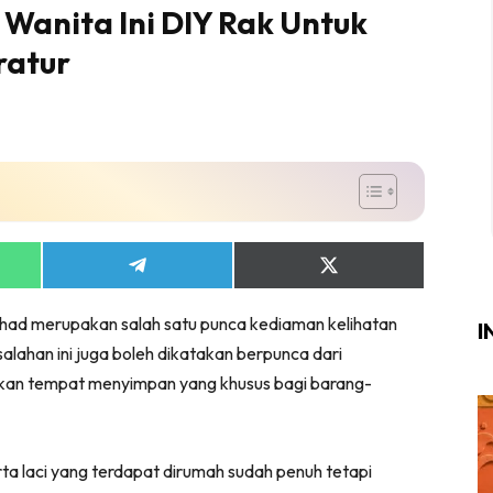
Wanita Ini DIY Rak Untuk
Login
|
Register
ratur
i
ik Air
ik Tidur
Share
Share
on
on
ang Makan
App
Telegram
X
ang Tamu
had merupakan salah satu punca kediaman kelihatan
(Twitter)
I
salahan ini juga boleh dikatakan berpunca dari
ri
kan tempat menyimpan yang khusus bagi barang-
terior Design
ndskap
erta laci yang terdapat dirumah sudah penuh tetapi
ik Air