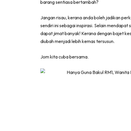
barang sentiasa bertambah?
Bil
Da
Jangan risau, kerana anda boleh jadikan per
Ru
sendiri ini sebagai inspirasi. Selain mendapa
Make O
dapat jimat banyak! Kerana dengan bajet ke
Bil
diubah menjadi lebih kemas tersusun.
Bil
Da
Jom kita cuba bersama.
Ru
Ru
Menarik
Ca
Im
Ma
De