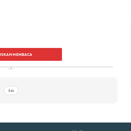
p Impiana
p Laman
Hub Ideaktiv
USKAN MEMBACA
∞
uhan Midas penuh kemewahan dan elegant untuk ked
nda.
Rahsia dari IMPIANA, download sekarang di
Ads
KLIK DI SEENI
 ECO.
1 bakul RM1.05.
saya ambil saja di stor saya.
a berjimat..