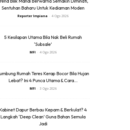
rend Bilik Mandi Berwarna Semakin Diminati,
Sentuhan Baharu Untuk Kediaman Moden
Reporter Impiana
-
4 Ogo 2026
5 Kesilapan Utama Bila Nak Beli Rumah
‘Subsale’
MFI
-
4 Ogo 2026
umbung Rumah Teres Kerap Bocor Bila Hujan
Lebat? Ini 4 Punca Utama & Cara...
MFI
-
3 Ogo 2026
Kabinet Dapur Berbau Kepam & Berkulat? 4
Langkah ‘Deep Clean’ Guna Bahan Semula
Jadi