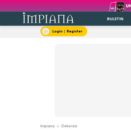
BULETIN
Login
|
Register
Impiana
»
Dekorasi