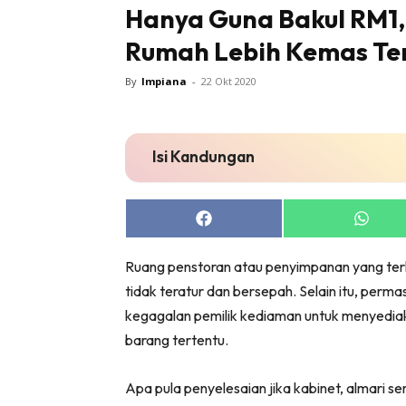
Hanya Guna Bakul RM1, 
Rumah Lebih Kemas Te
By
Impiana
-
22 Okt 2020
Buletin
Isi Kandungan
Inspiras
Bil
Bil
Share
Share
on
on
Ru
Facebook
Whats
Ru
Ruang penstoran atau penyimpanan yang ter
tidak teratur dan bersepah. Selain itu, perma
Direkto
kegagalan pemilik kediaman untuk menyedia
In
barang tertentu.
La
DIY
Apa pula penyelesaian jika kabinet, almari s
Bil