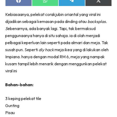
Ruang Makan
Share
Share
Share
Share
on
on
on
on
Ruang Tamu
Facebook
WhatsApp
Telegram
X
Kebiasaanya, pelekat corakjubin oriantal yang viral ini
(Twitter)
Menarik Lagi
dijadikan sebagai kemasan pada dinding atau
backsplas.
Casa Impiana
S
ebenarnya, ada banyak lagi. Tapi, tak bermaksud
Impiana Makeover
penggunaanya hanya di situ sahaja. ia di olah menjadi
Makeover Ruang Selebriti
pelbagai keperluan lain seperti pada almari dan meja. Tak
Destinasi
susah pun. Seperti
diy hack
meja ikea yang di lakukan oleh
Hotel
Impiana. hanya dengan modal RM 6, meja yang nampak
Kafe
kusam tampil lebih menarik dengan menggunkan pelekat
Hartanah
viral ini
High Rise
Landed
Bahan-bahan:
Video
3 keping pelekat tile
Beli Di Mana
Gunting
Buat Sendiri
Pisau
Ilham Impiana