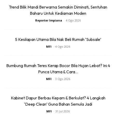
Trend Bilik Mandi Berwarna Semakin Diminati, Sentuhan
Baharu Untuk Kediaman Moden
Reporter Impiana
-
4 Ogo 2026
3. Sususun sehingga penuh meja
5 Kesilapan Utama Bila Nak Beli Rumah ‘Subsale’
MFI
-
4 Ogo 2026
Bumbung Rumah Teres Kerap Bocor Bila Hujan Lebat? Ini 4
Punca Utama & Cara...
MFI
-
3 Ogo 2026
Kabinet Dapur Berbau Kepam & Berkulat? 4 Langkah
‘Deep Clean’ Guna Bahan Semula Jadi
MFI
-
31 Jul 2026