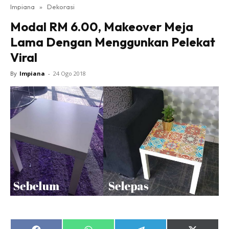
Impiana
»
Dekorasi
Bilik Tidur
Modal RM 6.00, Makeover Meja
Ruang Makan
Lama Dengan Menggunkan Pelekat
Ruang Tamu
Viral
Direktori
Interior Design
By
Impiana
-
24 Ogo 2018
Landskap
DIY
Bilik Air
Bilik Tidur
Dapur
Ruang Makan
Make Over
Bilik Air
Bilik Tidur
Dapur