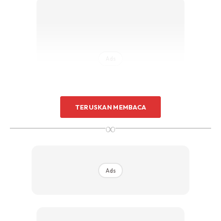
Sentuhan Midas penuh kemewahan dan elegant
untuk kediaman anda.
Rahsia dari IMPIANA, download sekarang di
Ads
KLIK DI SEENI
TERUSKAN MEMBACA
∞
1. Garis keempat-empat sudut untuk mendapatkan titik
tengah meja.
Ads