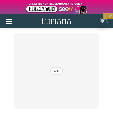
NEW
Ads
Login
|
Register
Buletin
Inspirasi
Bilik Air