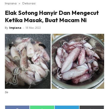
Impiana
»
Dekorasi
Bilik Tidur
Elak Sotong Hanyir Dan Mengecut
Ruang Makan
Ketika Masak, Buat Macam Ni
Ruang Tamu
Direktori
By
Impiana
-
18 Mac 2022
Interior Design
Landskap
DIY
Bilik Air
Bilik Tidur
Dapur
Ruang Makan
Make Over
Bilik Air
Se
Bilik Tidur
Dapur