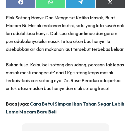
Ruang Makan
Share
Share
Share
Share
on
on
on
on
Ruang Tamu
Facebook
WhatsApp
Telegram
X
Elak Sotong Hanyir Dan Mengecut Ketika Masak, Buat
(Twitter)
Menarik Lagi
Macam Ni. Masak makanan laut ni, satu yang kita susah nak
Casa Impiana
lari adalah bau hanyir. Dah cuci dengan limau dan garam
Impiana Makeover
pun adakalanya bila masak tetap akan bau hanyir. Ia
Makeover Ruang Selebriti
disebabkan air dari makanan laut tersebut terbebas keluar.
Destinasi
Hotel
Bukan tu je. Kalau beli sotong dan udang, perasan tak lepas
Kafe
masak mesti mengecut? dari 1 Kg sotong leaps masak,
Hartanah
terkais-kais cari sotong nya. Zin Rose Perodua ada petua
High Rise
untuk atasi maslah bau hanyir dan elak sotong kecut.
Landed
Video
Baca juga:
Cara Betul Simpan Ikan Tahan Segar Lebih
Beli Di Mana
Lama Macam Baru Beli
Buat Sendiri
Ilham Impiana