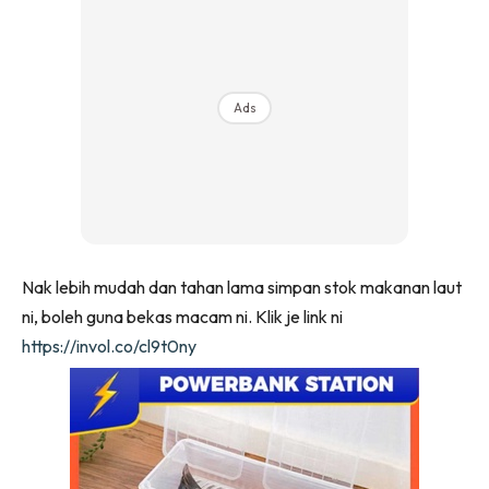
Ilham Impiana 360
Ilham Impiana Inspirasi Selebriti
Impiana TV
Ads
Casa Impiana
Impiana MakeOver
Lahar Dekor
Sembang Dekor
Sembang Laman
Tip Impiana
Nak lebih mudah dan tahan lama simpan stok makanan laut
Tip Laman
ni, boleh guna bekas macam ni. Klik je link ni
https://invol.co/cl9t0ny
Hub Ideaktiv