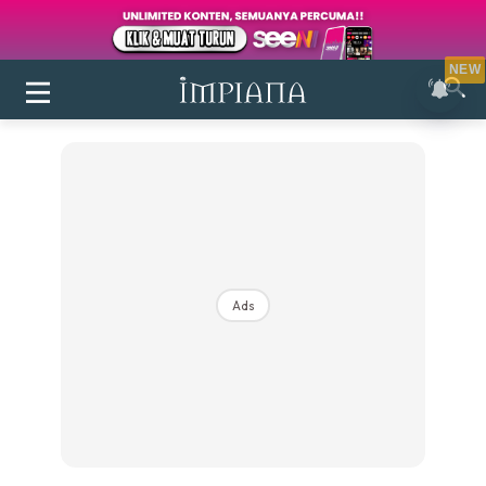
NEW
Ads
Login
|
Register
Buletin
Inspirasi
Bilik Air