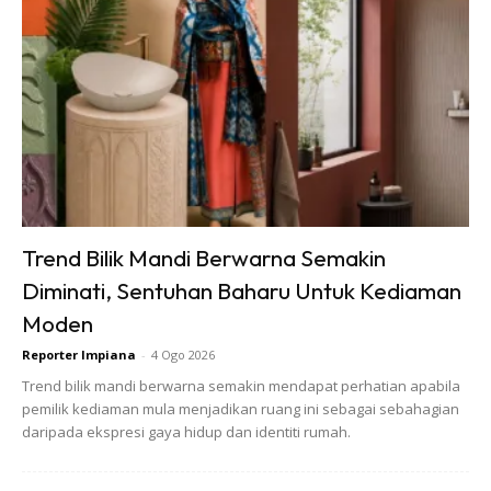
Ads
3. Rebus sotong selama 5-8 miniy bersama 4-8 keping
Trend Bilik Mandi Berwarna Semakin
asam keping. Dah siap, toskan dan boleh masak macam
Diminati, Sentuhan Baharu Untuk Kediaman
biasa.
Moden
Reporter Impiana
-
4 Ogo 2026
Trend bilik mandi berwarna semakin mendapat perhatian apabila
pemilik kediaman mula menjadikan ruang ini sebagai sebahagian
daripada ekspresi gaya hidup dan identiti rumah.