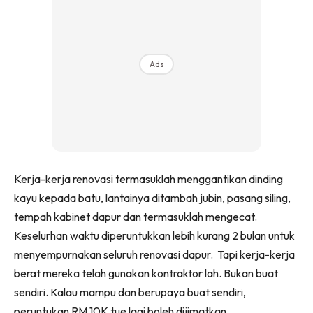
Ilham Impiana 360
Ilham Impiana Inspirasi Selebriti
Impiana TV
Ads
Casa Impiana
Impiana MakeOver
Lahar Dekor
Sembang Dekor
Sembang Laman
Tip Impiana
Kerja-kerja renovasi termasuklah menggantikan dinding
Tip Laman
kayu kepada batu, lantainya ditambah jubin, pasang siling,
tempah kabinet dapur dan termasuklah mengecat.
Keselurhan waktu diperuntukkan lebih kurang 2 bulan untuk
Hub Ideaktiv
menyempurnakan seluruh renovasi dapur. Tapi kerja-kerja
berat mereka telah gunakan kontraktor lah. Bukan buat
sendiri. Kalau mampu dan berupaya buat sendiri,
peruntukan RM 10K tue lagi boleh dijimatkan.