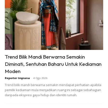
Trend Bilik Mandi Berwarna Semakin
Ads
Diminati, Sentuhan Baharu Untuk Kediaman
Moden
Reporter Impiana
-
4 Ogo 2026
Trend bilik mandi berwarna semakin mendapat perhatian apabila
pemilik kediaman mula menjadikan ruang ini sebagai sebahagian
daripada ekspresi gaya hidup dan identiti rumah.
NAH… terhasilnya transformasi dapur yang nampak
kompung tadi menjadi lebih ceria.