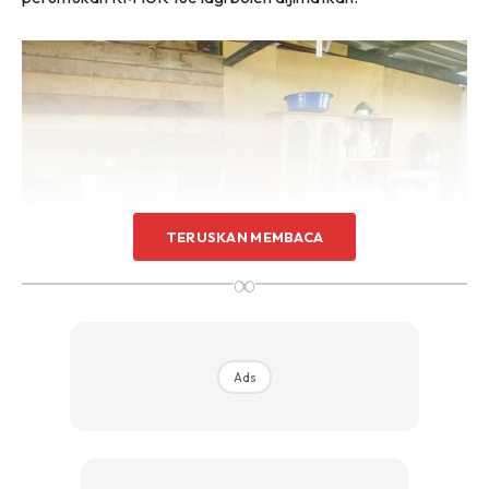
Sentuhan Midas penuh kemewahan dan elegant
untuk kediaman anda.
Rahsia dari IMPIANA, download sekarang di
KLIK DI SEENI
TERUSKAN MEMBACA
∞
Ads