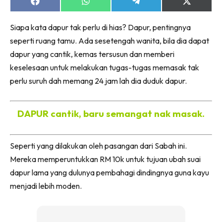
Ruang Makan
Share
Share
Share
Share
on
on
on
on
Ruang Tamu
Facebook
WhatsApp
Telegram
X
Siapa kata dapur tak perlu di hias? Dapur, pentingnya
(Twitter)
Menarik Lagi
seperti ruang tamu. Ada sesetengah wanita, bila dia dapat
Casa Impiana
dapur yang cantik, kemas tersusun dan memberi
Impiana Makeover
keselesaan untuk melakukan tugas-tugas memasak tak
Makeover Ruang Selebriti
perlu suruh dah memang 24 jam lah dia duduk dapur.
Destinasi
Hotel
DAPUR cantik, baru semangat nak masak.
Kafe
Hartanah
High Rise
Seperti yang dilakukan oleh pasangan dari Sabah ini.
Mereka memperuntukkan RM 10k untuk tujuan ubah suai
Landed
dapur lama yang dulunya pembahagi dindingnya guna kayu
Video
menjadi lebih moden.
Beli Di Mana
Buat Sendiri
Ilham Impiana