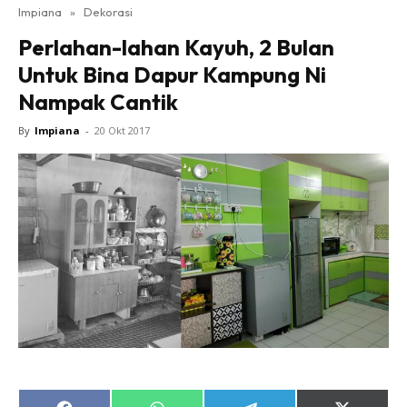
Impiana
»
Dekorasi
Bilik Tidur
Perlahan-lahan Kayuh, 2 Bulan
Ruang Makan
Untuk Bina Dapur Kampung Ni
Ruang Tamu
Nampak Cantik
Direktori
Interior Design
By
Impiana
-
20 Okt 2017
Landskap
DIY
Bilik Air
Bilik Tidur
Dapur
Ruang Makan
Make Over
Bilik Air
Bilik Tidur
Dapur