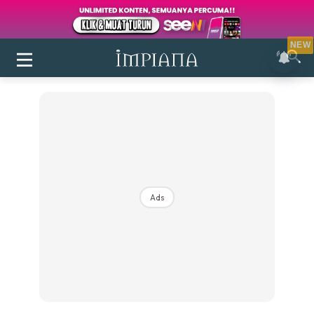
NEW
Ads
Login
|
Register
Buletin
Inspirasi
Bilik Air