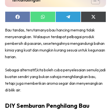
Ruang Makan
Ruang Tamu
Menarik Lagi
Share
Share
Share
Share
on
on
on
on
Casa Impiana
Facebook
WhatsApp
Telegram
X
Bau tandas, terutamanya bau hancing memang tidak
Impiana Makeover
(Twitter)
menyenangkan. Walaupun terdapat pelbagai produk
Makeover Ruang Selebriti
pembersih di pasaran, sesetengahnya mengandungi bahan
Destinasi
kimia yang kuat dan mungkin kurang sesuai untuk kegunaan
Hotel
harian.
Kafe
Hartanah
Sebagai alternatif,kita boleh cuba penyelesaian semula jadi
High Rise
buatan sendiri yang bukan sahaja menghilangkan bau,
Landed
tetapi juga memberikan aroma segar dan menyenangkan
Video
di bilik air.
Beli Di Mana
Buat Sendiri
DIY Semburan Penghilang Bau
Ilham Impiana