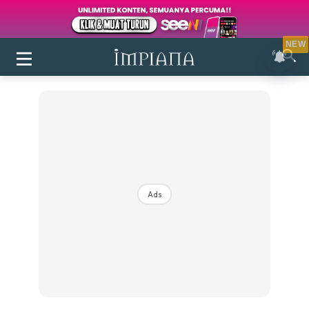
NEW
Ads
Login
|
Register
Buletin
Inspirasi
Bilik Air