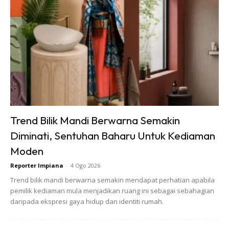
yang berbau harum.
Tambahkan hirisan lemon dan cecair vanila ke dalam infusi
cengkih. Biarkan campuran ini meresap selama 10 minit
supaya semua aroma bercampur dengan sempurna.
Trend Bilik Mandi Berwarna Semakin
Diminati, Sentuhan Baharu Untuk Kediaman
Ads
Moden
Reporter Impiana
-
4 Ogo 2026
Trend bilik mandi berwarna semakin mendapat perhatian apabila
pemilik kediaman mula menjadikan ruang ini sebagai sebahagian
daripada ekspresi gaya hidup dan identiti rumah.
Tapis cecair tersebut dan tuangkan ke dalam botol