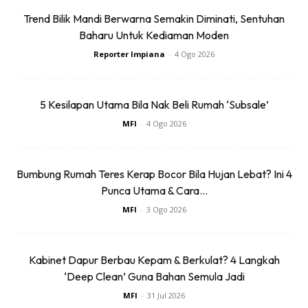
semburan yang bersih.
Trend Bilik Mandi Berwarna Semakin Diminati, Sentuhan
Baharu Untuk Kediaman Moden
Semburkan pada tandas, dinding, atau kawasan yang
Reporter Impiana
-
4 Ogo 2026
sering mengeluarkan bau air kencing. Ia juga boleh
digunakan untuk membersihkan lantai bilik air supaya lebih
5 Kesilapan Utama Bila Nak Beli Rumah ‘Subsale’
segar dan bebas bau.
MFI
-
4 Ogo 2026
Tip ekstra agar bilik air sentiasa harum
Bumbung Rumah Teres Kerap Bocor Bila Hujan Lebat? Ini 4
Selain menggunakan semburan DIY ini, berikut adalah
Punca Utama & Cara...
beberapa tip mudah untuk memastikan bilik air sentiasa
MFI
-
3 Ogo 2026
segar:
-Pastikan Pengudaraan yang Baik: Buka tingkap atau
Kabinet Dapur Berbau Kepam & Berkulat? 4 Langkah
gunakan kipas ekzos selepas setiap penggunaan untuk
‘Deep Clean’ Guna Bahan Semula Jadi
membuang kelembapan dan mengurangkan bau tidak
MFI
-
31 Jul 2026
menyenangkan.