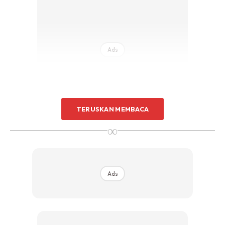
Sentuhan Midas penuh kemewahan dan elegant
untuk kediaman anda.
Rahsia dari IMPIANA, download sekarang di
Ads
KLIK DI SEENI
TERUSKAN MEMBACA
∞
Ads