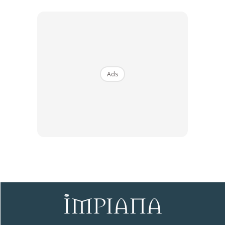
Ads
Ads
-Lakukan Pembersihan Berkala: Bersihkan bilik air
sekurang-kurangnya sekali seminggu dengan memberi
tumpuan kepada bahagian seperti tandas, tempat mandi,
dan sinki.