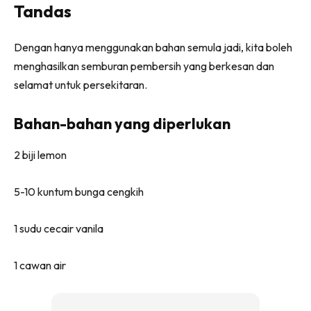
Tandas
Ilham Impiana 360
Ilham Impiana Inspirasi Selebriti
Dengan hanya menggunakan bahan semula jadi, kita boleh
Impiana TV
menghasilkan semburan pembersih yang berkesan dan
Casa Impiana
selamat untuk persekitaran.
Impiana MakeOver
Lahar Dekor
Bahan-bahan yang diperlukan
Sembang Dekor
Sembang Laman
2 biji lemon
Tip Impiana
Tip Laman
5-10 kuntum bunga cengkih
1 sudu cecair vanila
Hub Ideaktiv
1 cawan air