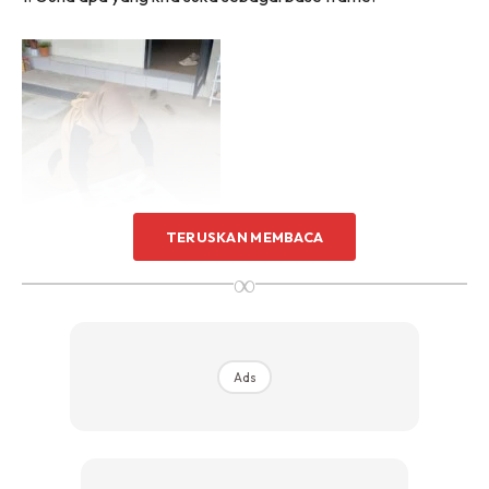
Sentuhan Midas penuh kemewahan dan elegant
untuk kediaman anda.
Rahsia dari IMPIANA, download sekarang di
KLIK DI SEENI
TERUSKAN MEMBACA
∞
Ads
2. Bancuhkan air + gam lebihkan gam.