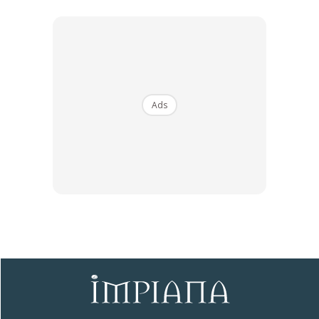
7.Letakkan kotak Kaabah ditengah-tengah dengan gam
(saya pakai gam gajah)
Ads
Note: Lepas kering kain tadi sepatutnye keras dan terletak.
Kalau tak terletak bermaksud gam kurang dan kena tmbah
lagi gam masa mengecat.
Ads