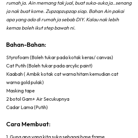
rumah ja. Ain memang tak jual, buat suka-suka ja..senang
Ilham Impiana 360
ja nak buat kome. Zupzapzupzap siap. Bahan Ain pakai
Ilham Impiana Inspirasi Selebriti
apa yang ada di rumah ja sebab DIY. Kalau nak lebih
Impiana TV
kemas boleh ikut step bawah ni.
Casa Impiana
Impiana MakeOver
Bahan-Bahan:
Lahar Dekor
Styrofoam (Boleh tukar pada kotak keras/ canvas)
Sembang Dekor
Cat Putih (Boleh tukar pada arcylic paint)
Sembang Laman
Kaabah ( Ambik kotak cat warna hitam kemudian cat
Tip Impiana
warna gold pulak)
Tip Laman
Masking tape
2 botol Gam+ Air Secukupnya
Cadar Lama (Putih)
Hub Ideaktiv
Cara Membuat:
1. Guna apa yang kita suka sebagai base frame.