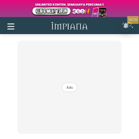
NEW
Ads
Login
|
Register
Buletin
Inspirasi
Bilik Air