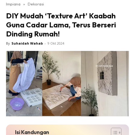
Impiana
»
Dekorasi
Bilik Tidur
DIY Mudah ‘Texture Art’ Kaabah
Ruang Makan
Guna Cadar Lama, Terus Berseri
Ruang Tamu
Dinding Rumah!
Direktori
Interior Design
By
Suhaidah Wahab
-
9 Okt 2024
Landskap
DIY
Bilik Air
Bilik Tidur
Dapur
Ruang Makan
Make Over
Bilik Air
Bilik Tidur
Dapur
Isi Kandungan