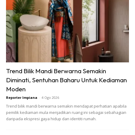
3. Celup kain basahkan semua dalam bancuhan gam
tersebut.
4. Kemudian, letak atas frame dan buat je bentuk apa-apa.
Trend Bilik Mandi Berwarna Semakin
Diminati, Sentuhan Baharu Untuk Kediaman
Moden
Reporter Impiana
-
4 Ogo 2026
Trend bilik mandi berwarna semakin mendapat perhatian apabila
pemilik kediaman mula menjadikan ruang ini sebagai sebahagian
daripada ekspresi gaya hidup dan identiti rumah.