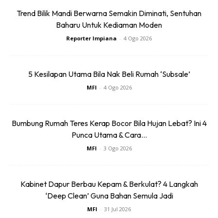
Trend Bilik Mandi Berwarna Semakin Diminati, Sentuhan
Baharu Untuk Kediaman Moden
Reporter Impiana
-
4 Ogo 2026
5. Dah siap design tunggu kain kering semalaman.
6. Dah kering boleh cat pakai berus. Kalau rasa kain macam
tak keras lagi, campurkan gam pada cat (jika cat terlalu
5 Kesilapan Utama Bila Nak Beli Rumah ‘Subsale’
pekat tambah air).
MFI
-
4 Ogo 2026
Bumbung Rumah Teres Kerap Bocor Bila Hujan Lebat? Ini 4
Punca Utama & Cara...
MFI
-
3 Ogo 2026
Kabinet Dapur Berbau Kepam & Berkulat? 4 Langkah
‘Deep Clean’ Guna Bahan Semula Jadi
MFI
-
31 Jul 2026