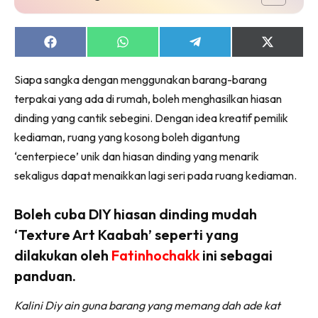
Ruang Makan
Ruang Tamu
Menarik Lagi
Share
Share
Share
Share
on
on
on
on
Casa Impiana
Facebook
WhatsApp
Telegram
X
Siapa sangka dengan menggunakan barang-barang
(Twitter)
Impiana Makeover
terpakai yang ada di rumah, boleh menghasilkan hiasan
Makeover Ruang Selebriti
dinding yang cantik sebegini. Dengan idea kreatif pemilik
Destinasi
kediaman, ruang yang kosong boleh digantung
Hotel
‘centerpiece’ unik dan hiasan dinding yang menarik
Kafe
sekaligus dapat menaikkan lagi seri pada ruang kediaman.
Hartanah
High Rise
Boleh cuba DIY hiasan dinding mudah
Landed
‘Texture Art Kaabah’ seperti yang
Video
dilakukan oleh
Fatinhochakk
ini sebagai
Beli Di Mana
panduan.
Buat Sendiri
Kalini Diy ain guna barang yang memang dah ade kat
Ilham Impiana