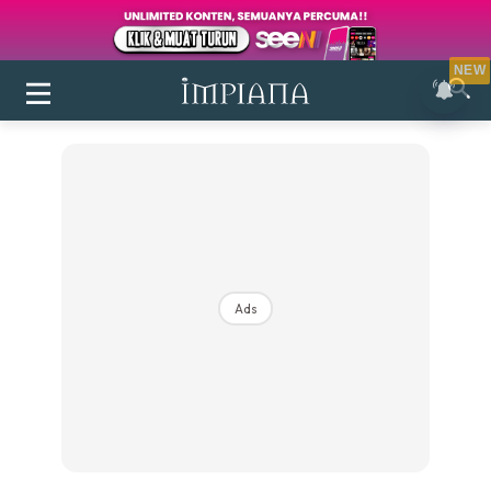
NEW
Ads
Login
|
Register
Buletin
Inspirasi
Bilik Air