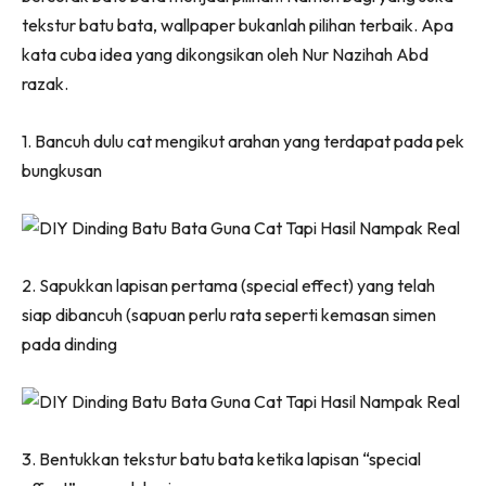
Ruang Makan
tekstur batu bata, wallpaper bukanlah pilihan terbaik. Apa
Ruang Tamu
kata cuba idea yang dikongsikan oleh Nur Nazihah Abd
Menarik Lagi
razak.
Casa Impiana
Impiana Makeover
1. Bancuh dulu cat mengikut arahan yang terdapat pada pek
Makeover Ruang Selebriti
bungkusan
Destinasi
Hotel
Kafe
2. Sapukkan lapisan pertama (special effect) yang telah
Hartanah
siap dibancuh (sapuan perlu rata seperti kemasan simen
High Rise
pada dinding
Landed
Video
Beli Di Mana
Buat Sendiri
3. Bentukkan tekstur batu bata ketika lapisan “special
Ilham Impiana