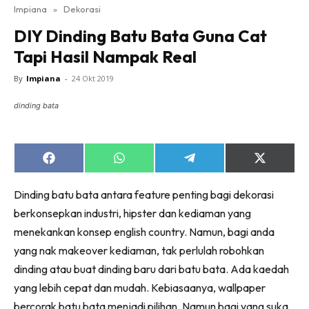
Impiana
»
Dekorasi
Bilik Tidur
DIY Dinding Batu Bata Guna Cat
Ruang Makan
Tapi Hasil Nampak Real
Ruang Tamu
Direktori
By
Impiana
-
24 Okt 2019
Interior Design
dinding bata
Landskap
DIY
Bilik Air
Share
Share
Share
Share
on
on
on
on
Bilik Tidur
Facebook
WhatsApp
Telegram
X
Dinding batu bata antara feature penting bagi dekorasi
(Twitter)
Dapur
berkonsepkan industri, hipster dan kediaman yang
Ruang Makan
menekankan konsep english country. Namun, bagi anda
Make Over
yang nak makeover kediaman, tak perlulah robohkan
Bilik Air
dinding atau buat dinding baru dari batu bata. Ada kaedah
Bilik Tidur
yang lebih cepat dan mudah. Kebiasaanya, wallpaper
Dapur
bercorak batu bata menjadi pilihan. Namun bagi yang suka