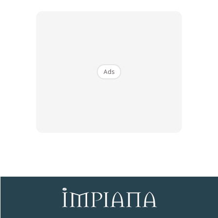
Ads
Sentuhan Midas penuh kemewahan dan elegant
untuk kediaman anda.
Rahsia dari IMPIANA, download sekarang di