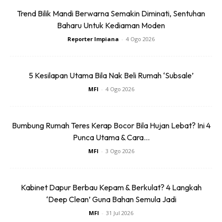
Baseus BH1 Lite
Amgras Stroller
80H Playtime
Baby Portable Mini
Trend Bilik Mandi Berwarna Semakin Diminati, Sentuhan
Baharu Untuk Kediaman Moden
Wireless
Fan Rechargeable
RM74.06
RM58.4
RM80.5
RM101.47
Headphone
9 L...
Reporter Impiana
-
4 Ogo 2026
Bluetoo...
Buy Now
Buy Now
5 Kesilapan Utama Bila Nak Beli Rumah ‘Subsale’
1
/
5
❮
❯
MFI
-
4 Ogo 2026
Bumbung Rumah Teres Kerap Bocor Bila Hujan Lebat? Ini 4
Punca Utama & Cara...
MFI
-
3 Ogo 2026
Kabinet Dapur Berbau Kepam & Berkulat? 4 Langkah
Follow kami di
WEBSITE
,
TELEGRAM
,
INSTAGRAM
,
‘Deep Clean’ Guna Bahan Semula Jadi
TIKTOK
,
FACEBOOK
dan
YOUTUBE
untuk dapatkan tip,
MFI
-
31 Jul 2026
idea dan artikel-artikel terkini serta menarik.