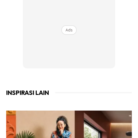
Ads
7. Buat garisan pada joint batu dengan menggunakan cat
hitam atau putih. Mengikut cadangan Nazihah, soft gray
nampak lebih semulajadi.
INSPIRASI LAIN
Ads