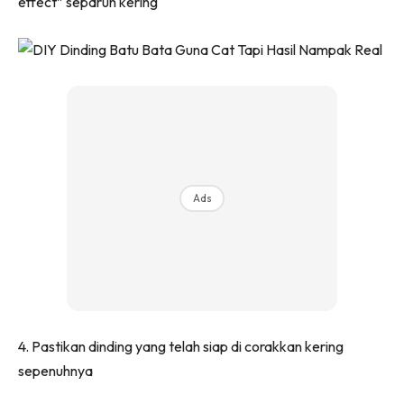
effect” separuh kering
Ilham Impiana 360
Ilham Impiana Inspirasi Selebriti
Impiana TV
Casa Impiana
Impiana MakeOver
Lahar Dekor
Sembang Dekor
Sembang Laman
Ads
Tip Impiana
Tip Laman
Hub Ideaktiv
4. Pastikan dinding yang telah siap di corakkan kering
sepenuhnya