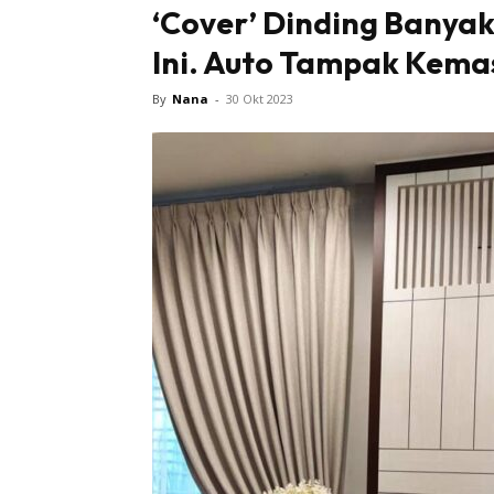
‘Cover’ Dinding Banyak
Ini. Auto Tampak Kema
By
Nana
-
30 Okt 2023
Buletin
Inspiras
Bil
Bil
Ru
Ru
Direkto
In
La
DIY
Bil