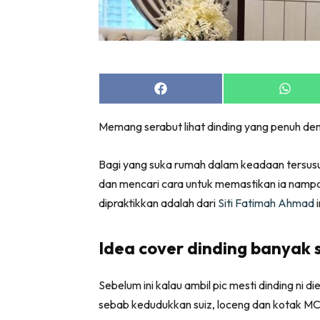
Bil
Da
Ru
Make O
Share
Share
Bil
on
on
Bil
Facebook
Whats
Memang serabut lihat dinding yang penuh deng
Da
Ru
Bagi yang suka rumah dalam keadaan tersusu
Ru
dan mencari cara untuk memastikan ia nampa
Menarik
dipraktikkan adalah dari
Siti Fatimah Ahmad
i
Ca
Im
Idea cover dinding banyak s
Ma
De
Sebelum ini kalau ambil pic mesti dinding ni
sebab kedudukkan suiz, loceng dan kotak MC