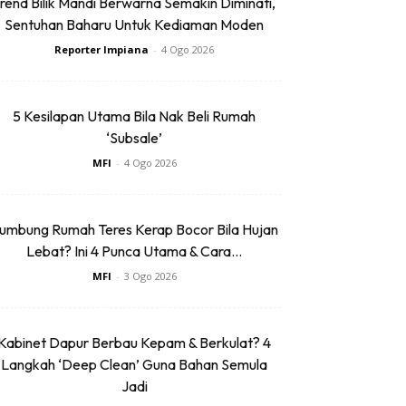
rend Bilik Mandi Berwarna Semakin Diminati,
Sentuhan Baharu Untuk Kediaman Moden
Reporter Impiana
-
4 Ogo 2026
5 Kesilapan Utama Bila Nak Beli Rumah
‘Subsale’
MFI
-
4 Ogo 2026
umbung Rumah Teres Kerap Bocor Bila Hujan
Lebat? Ini 4 Punca Utama & Cara...
MFI
-
3 Ogo 2026
Kabinet Dapur Berbau Kepam & Berkulat? 4
Langkah ‘Deep Clean’ Guna Bahan Semula
Jadi