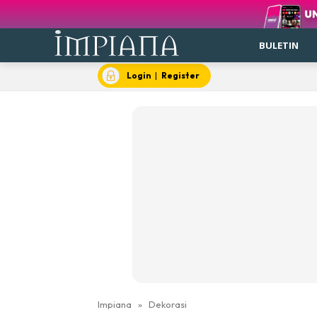
BULETIN
Login
|
Register
Impiana
»
Dekorasi