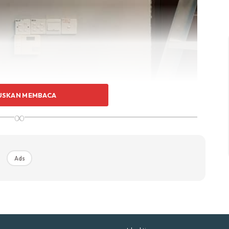
p Impiana
p Laman
Hub Ideaktiv
USKAN MEMBACA
∞
uhan Midas penuh kemewahan dan elegant untuk ked
nda.
Rahsia dari IMPIANA, download sekarang di
Ads
KLIK DI SEENI