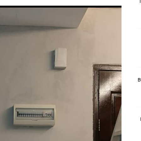
T
rtanah
High Rise
Landed
li Di Mana
at Sendiri
ham Impiana
Ilham Impiana 360
Ilham Impiana Inspirasi Selebriti
B
piana TV
Casa Impiana
Impiana MakeOver
har Dekor
mbang Dekor
mbang Laman