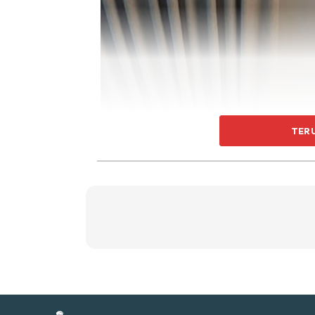
Ti
Ti
TER
Sent
a