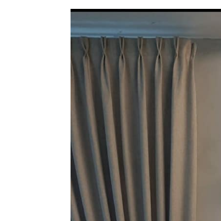
Ha
Video
Be
Bu
Il
Im
La
Se
Se