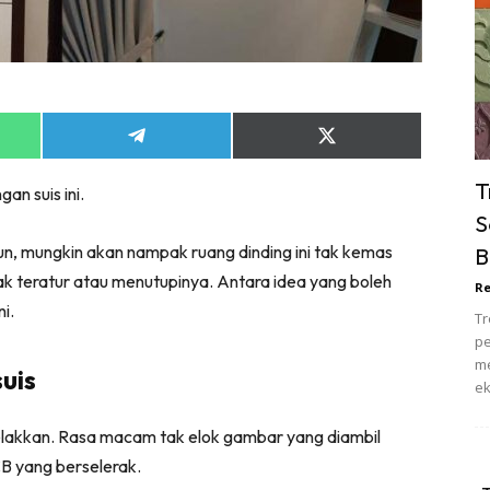
ik Tidur
pur
ang Makan
ver
Share
Share
ik Air
on
on
ik Tidur
App
Telegram
X
T
an suis ini.
(Twitter)
pur
S
ang Makan
n, mungkin akan nampak ruang dinding ini tak kemas
B
ang Tamu
k teratur atau menutupinya. Antara idea yang boleh
Re
 Lagi
ni.
Tr
sa Impiana
pe
piana Makeover
me
uis
ek
keover Ruang Selebriti
stinasi
 dielakkan. Rasa macam tak elok gambar yang diambil
Hotel
B yang berselerak.
Kafe