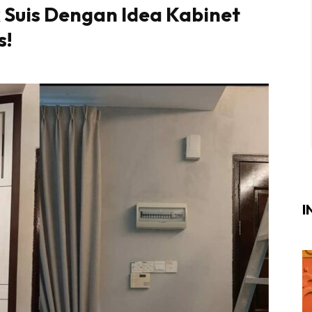
 Suis Dengan Idea Kabinet
Login
|
Register
s!
i
ik Air
ik Tidur
ang Makan
ang Tamu
I
ri
terior Design
ndskap
ik Air