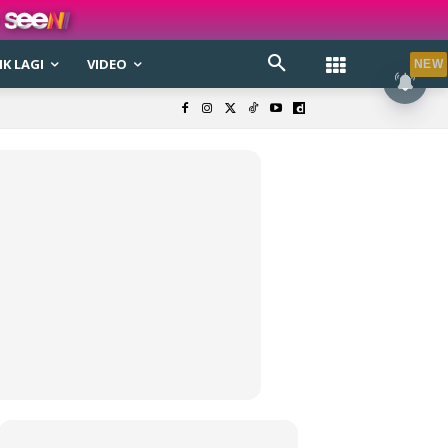
K LAGI
VIDEO
NEW