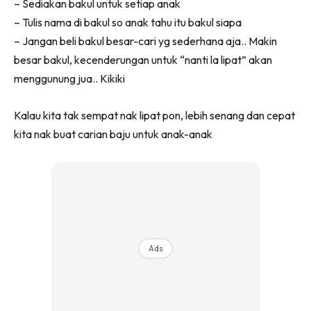
– Sediakan bakul untuk setiap anak
Ilham Impiana 360
– Tulis nama di bakul so anak tahu itu bakul siapa
Ilham Impiana Inspirasi Selebriti
– Jangan beli bakul besar-cari yg sederhana aja.. Makin
Impiana TV
besar bakul, kecenderungan untuk “nanti la lipat” akan
Casa Impiana
menggunung jua.. Kikiki
Impiana MakeOver
Lahar Dekor
Kalau kita tak sempat nak lipat pon, lebih senang dan cepat
Sembang Dekor
kita nak buat carian baju untuk anak-anak
Sembang Laman
Tip Impiana
Tip Laman
Hub Ideaktiv
Ads