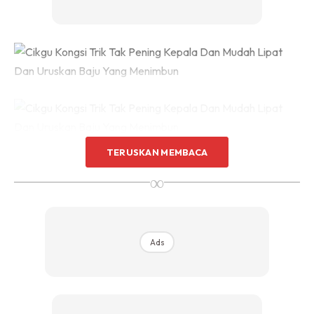
Sentuhan Midas penuh kemewahan dan elegant
untuk kediaman anda.
Rahsia dari IMPIANA, download sekarang di
KLIK DI SEENI
TERUSKAN MEMBACA
Pinjam gambar Nur Wanny. Nampak tak beza dia. Gambar
∞
atas dan bawah sama sahaja. Kain baju yang belum dilipat.
Bezanya yang atas ada 1 bakul macam-macam saiz baju.
Yang bawah kita dah sort, tau dah baju sapa. Walaupun
belum berlipat, kurang sakit mata mak-mak kan
Ads
LANGKAH 2