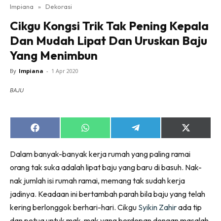
Impiana
»
Dekorasi
Bilik Tidur
Cikgu Kongsi Trik Tak Pening Kepala
Ruang Makan
Dan Mudah Lipat Dan Uruskan Baju
Ruang Tamu
Yang Menimbun
Direktori
Interior Design
By
Impiana
-
1 Apr 2020
Landskap
BAJU
DIY
Bilik Air
Bilik Tidur
Share
Share
Share
Share
on
on
on
on
Dapur
Facebook
WhatsApp
Telegram
X
Dalam banyak-banyak kerja rumah yang paling ramai
Ruang Makan
(Twitter)
orang tak suka adalah lipat baju yang baru di basuh. Nak-
Make Over
nak jumlah isi rumah ramai, memang tak sudah kerja
Bilik Air
jadinya. Keadaan ini bertambah parah bila baju yang telah
Bilik Tidur
kering berlonggok berhari-hari. Cikgu
Syikin Zahir
ada tip
Dapur
dan petua untuk mak-mak yang berdepan dengan masalah