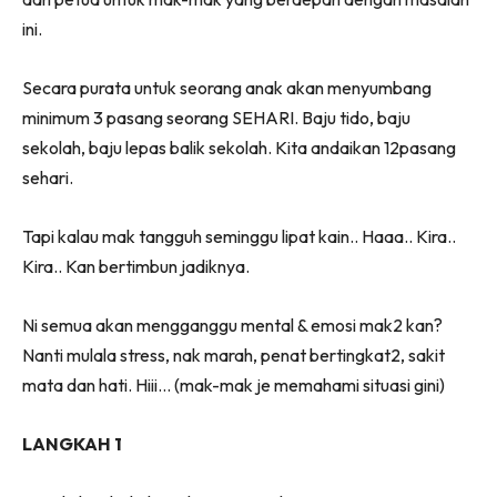
Ruang Makan
ini.
Ruang Tamu
Menarik Lagi
Secara purata untuk seorang anak akan menyumbang
Casa Impiana
minimum 3 pasang seorang SEHARI. Baju tido, baju
Impiana Makeover
sekolah, baju lepas balik sekolah. Kita andaikan 12pasang
Makeover Ruang Selebriti
sehari.
Destinasi
Hotel
Tapi kalau mak tangguh seminggu lipat kain.. Haaa.. Kira..
Kafe
Kira.. Kan bertimbun jadiknya.
Hartanah
High Rise
Ni semua akan mengganggu mental & emosi mak2 kan?
Nanti mulala stress, nak marah, penat bertingkat2, sakit
Landed
mata dan hati. Hiii… (mak-mak je memahami situasi gini)
Video
Beli Di Mana
LANGKAH 1
Buat Sendiri
Ilham Impiana