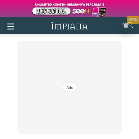
NEW
Ads
Login
|
Register
Buletin
Inspirasi
Bilik Air