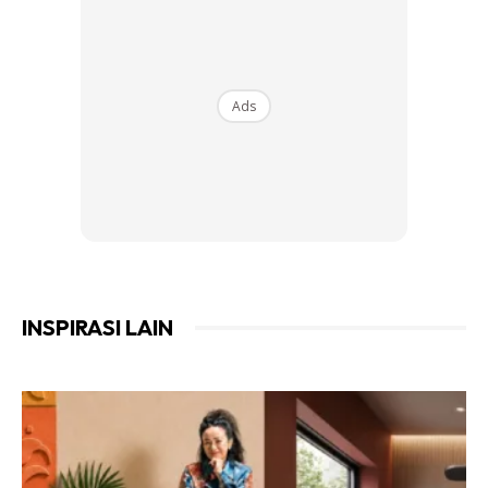
Percaya tak, Bagi setiap bakul tu, masa yg diambil untuk
melipat tak sampai 10 minit pon. Kenapa?
Ads
Ads
INSPIRASI LAIN
Secara psikologi,
nampak sikit baju dalam tiap 1 bakul.
Sejooook hati mak nak melipat. Permainan emosi kat situ.