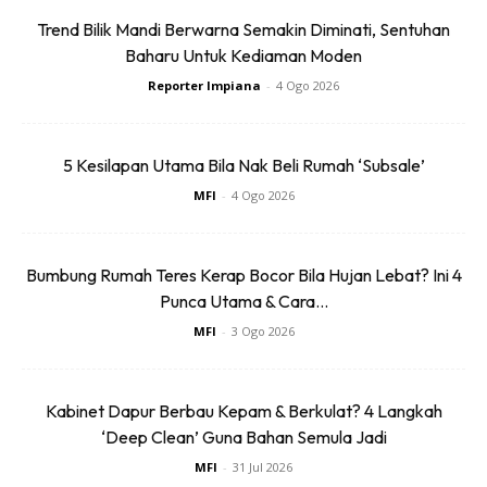
Anda mungkin berminat dengan
Trend Bilik Mandi Berwarna Semakin Diminati, Sentuhan
Baharu Untuk Kediaman Moden
Reporter Impiana
-
4 Ogo 2026
5 Kesilapan Utama Bila Nak Beli Rumah ‘Subsale’
MFI
-
4 Ogo 2026
SHOPEE MY
SHOPEE MY
Bumbung Rumah Teres Kerap Bocor Bila Hujan Lebat? Ini 4
Baseus BH1 Lite
Amgras Stroller
Punca Utama & Cara...
80H Playtime
Baby Portable Mini
Wireless
Fan Rechargeable
MFI
-
3 Ogo 2026
RM74.06
RM58.4
RM80.5
RM101.47
Headphone
9 L...
Bluetoo...
Buy Now
Buy Now
Kabinet Dapur Berbau Kepam & Berkulat? 4 Langkah
‘Deep Clean’ Guna Bahan Semula Jadi
MFI
-
31 Jul 2026
1
/
5
❮
❯