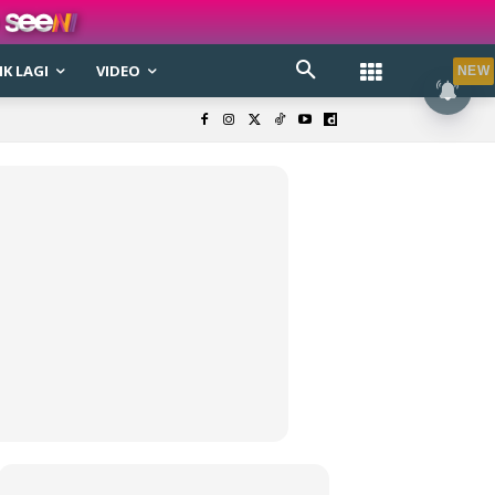
K LAGI
VIDEO
NEW