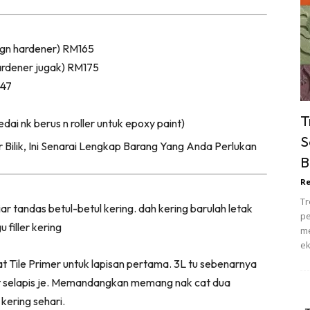
ik Tidur
pur
 dgn hardener) RM165
ang Makan
ardener jugak) RM175
ver
M47
ik Air
ik Tidur
T
edai nk berus n roller untuk epoxy paint)
pur
S
ang Makan
B
ang Tamu
Re
 Lagi
Tr
iar tandas betul-betul kering. dah kering barulah letak
sa Impiana
pe
 filler kering
piana Makeover
me
ek
keover Ruang Selebriti
t Tile Primer untuk lapisan pertama. 3L tu sebenarnya
stinasi
at selapis je. Memandangkan memang nak cat dua
Hotel
 kering sehari.
Kafe