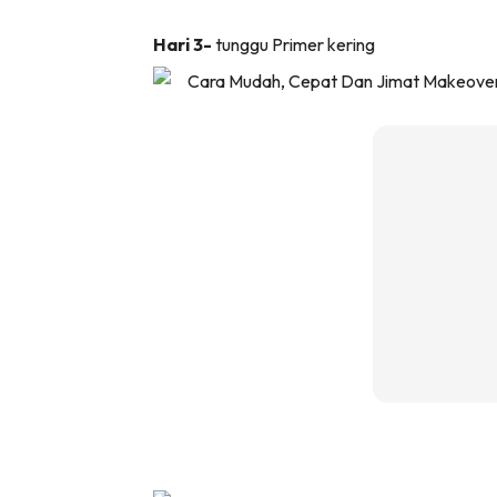
Ha
Hari 3-
tunggu Primer kering
Video
Be
Bu
Il
Im
La
Se
Se