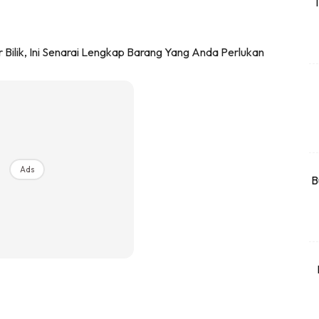
T
rtanah
High Rise
Landed
li Di Mana
at Sendiri
ham Impiana
Ilham Impiana 360
Ads
Ilham Impiana Inspirasi Selebriti
B
piana TV
Casa Impiana
Impiana MakeOver
har Dekor
mbang Dekor
mbang Laman