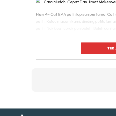
Ti
Ti
Hari 4-
Cat EA4 putih lapisan pertama. Cat ni 
putih. Kalau macam kami, dinding putih, lantai 
putih. Nak buat corak pun boleh. Boleh cari la 
Hari 5-
tunggu 1st layer EA4 kering
TER
Sent
a