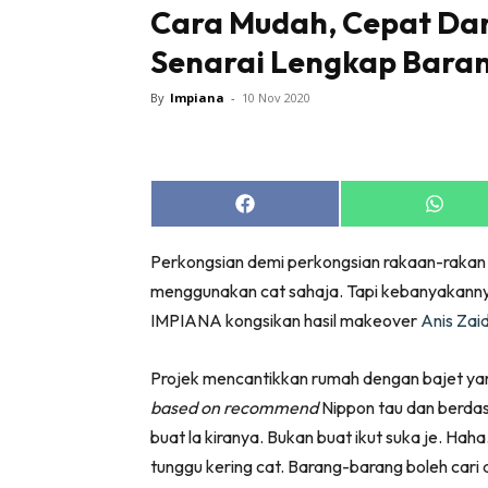
Cara Mudah, Cepat Dan 
Senarai Lengkap Baran
By
Impiana
-
10 Nov 2020
Buletin
Inspiras
Share
Share
Bil
on
on
Facebook
Whats
Bil
Perkongsian demi perkongsian rakaan-rakan
Ru
menggunakan cat sahaja. Tapi kebanyakannya 
Ru
IMPIANA kongsikan hasil makeover
Anis Zai
Direkto
Projek mencantikkan rumah dengan bajet ya
In
based on recommend
Nippon tau dan berdas
La
buat la kiranya. Bukan buat ikut suka je. Hah
DIY
tunggu kering cat. Barang-barang boleh cari d
Bil