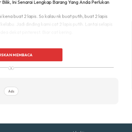
p Impiana
p Laman
kena buat 2 lapis. So kalau nk buat putih, buat 2 lapis
kelabu. Jadi dinding kami cat 2 lapis putih. Lantai selapis
idea dekat pinterest. Biar cat kering.
Hub Ideaktiv
USKAN MEMBACA
∞
uhan Midas penuh kemewahan dan elegant untuk ked
nda.
Rahsia dari IMPIANA, download sekarang di
Ads
Ads
KLIK DI SEENI