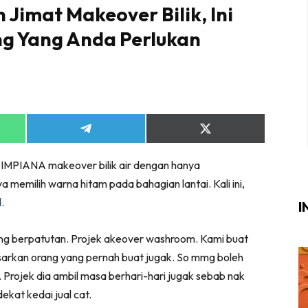
Jimat Makeover Bilik, Ini
Login
|
Register
g Yang Anda Perlukan
i
Share
Share
ik Air
on
on
App
Telegram
X
ik Tidur
 IMPIANA makeover bilik air dengan hanya
(Twitter)
ang Makan
memilih warna hitam pada bahagian lantai. Kali ini,
ang Tamu
d
.
I
ri
ng berpatutan. Projek akeover washroom. Kami buat
terior Design
arkan orang yang pernah buat jugak. So mmg boleh
ndskap
a. Projek dia ambil masa berhari-hari jugak sebab nak
ekat kedai jual cat.
ik Air