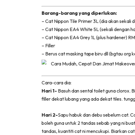
Bil
Barang-barang yang diperlukan:
Da
– Cat Nippon Tile Primer 3L (dia akan sekali
Ru
– Cat Nippon EA4 White 5L (sekali dengan h
Make O
– Cat Nippon EA4 Grey 1L (plus hardener) R
Bil
– Filler
Bil
– Berus cat masking tape biru dll (bgtau org k
Da
Ru
Ru
Menarik
Cara-cara dia:
Hari 1-
Basuh dan sental toilet guna clorox. B
Ca
filler dekat lubang yang ada dekat tiles. tunggu
Im
Ma
Hari 2-
Sapu habuk dan debu sebelum cat. Ca
De
boleh guna untuk 2 tandas sebab yang ni bu
tandas, kuantiti cat ni mencukupi. Biarkan cat