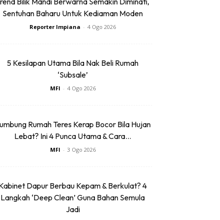
rend Bilik Mandi Berwarna Semakin Diminati,
Sentuhan Baharu Untuk Kediaman Moden
Reporter Impiana
-
4 Ogo 2026
5 Kesilapan Utama Bila Nak Beli Rumah
‘Subsale’
MFI
-
4 Ogo 2026
umbung Rumah Teres Kerap Bocor Bila Hujan
Lebat? Ini 4 Punca Utama & Cara...
MFI
-
3 Ogo 2026
Kabinet Dapur Berbau Kepam & Berkulat? 4
Langkah ‘Deep Clean’ Guna Bahan Semula
Jadi