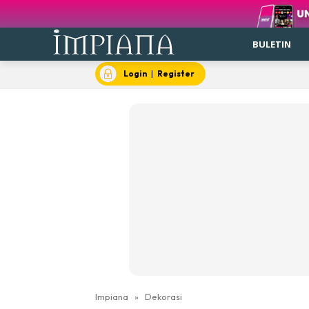
BULETIN
Login
|
Register
Impiana
»
Dekorasi