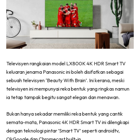
Ilham Impiana 360
Ilham Impiana Inspirasi Selebriti
Impiana TV
Casa Impiana
Impiana MakeOver
Lahar Dekor
Sembang Dekor
Televisyen rangkaian model LX800K 4K HDR Smart TV
Sembang Laman
keluaran jenama Panasonic ini boleh disifatkan sebagai
Tip Impiana
sebuah televisyen ‘Beauty With Brain’. Ini kerana, meski
Tip Laman
televisyen ini mempunyai reka bentuk yang ringkas namun
ia tetap tampak begitu sangat elegan dan menawan.
Hub Ideaktiv
Bukan hanya sekadar memiliki reka bentuk yang cantik
semata-mata, Panasonic 4K HDR Smart TV ini dilengkapi
dengan teknologi pintar ’Smart TV’ seperti androidtv,
OkGoogle dan Chromecast built-in.