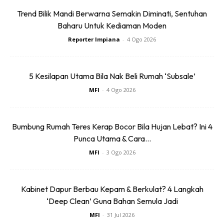
Trend Bilik Mandi Berwarna Semakin Diminati, Sentuhan
Baharu Untuk Kediaman Moden
Reporter Impiana
-
4 Ogo 2026
5 Kesilapan Utama Bila Nak Beli Rumah ‘Subsale’
MFI
-
4 Ogo 2026
Bumbung Rumah Teres Kerap Bocor Bila Hujan Lebat? Ini 4
Punca Utama & Cara...
MFI
-
3 Ogo 2026
Tidak hanya itu sahaja, Panasonic 4k HDR Smart TV ini
dicipta dengan sistem audio pembesar suara kendalian
teknologi Dolby ATMOS yang dijamin akan memberikan
Kabinet Dapur Berbau Kepam & Berkulat? 4 Langkah
‘Deep Clean’ Guna Bahan Semula Jadi
pengalaman menonton yang lebih puas dan luar biasa!
MFI
-
31 Jul 2026