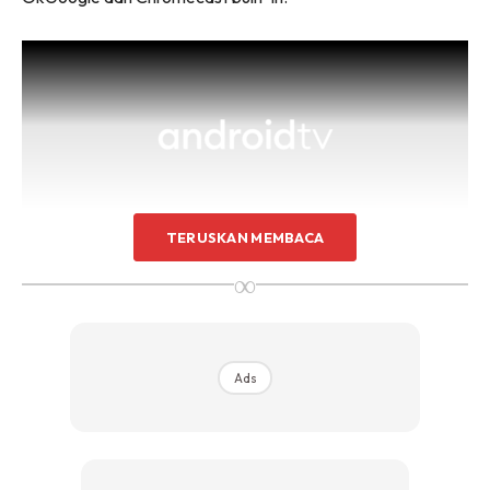
Sentuhan Midas penuh kemewahan dan elegant
untuk kediaman anda.
Rahsia dari IMPIANA, download sekarang di
KLIK DI SEENI
TERUSKAN MEMBACA
∞
Ads