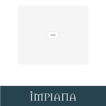
Bukan hanya setakat itu sahaja, tahukah anda sebenarnya
televisyen ini juga akan menghasilkan layar paparan skrin
visual yang lebih jelas dengan penggunaan teknologi seperti
4KSTUDIO COLOUR ENGINE, Dolby Vision, HEXA Chrome
Drive, HDR10 dan HDR10+ yang telah siap tersedia pada
Panasonic 4K HDR Smart TV.
Ads
Ads