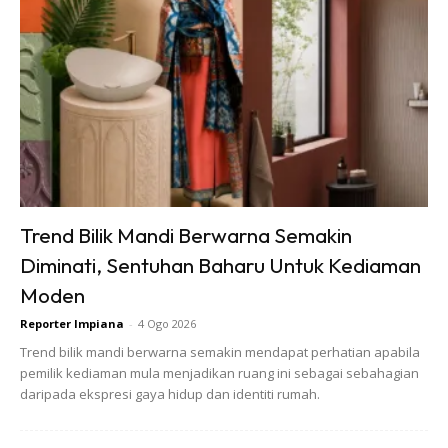
Bagi fungsi OkGoogle pula, ia membolehkan anda
mengawal pengendalian televisyen tanpa alat kawalan jauh
dengan hanya menggunakan suara anda sahaja. Menarik
bukan?
Manakala, fungsi Chromecast built-in yang telah
didatangkan bersama Panasonic 4K HDR Smart TV ini
membolehkan anda melayarkan paparan skrin dari telefon
pintar, tablet atau komputer riba anda terus ke paparan
Trend Bilik Mandi Berwarna Semakin
skrin televisyen tanpa menggunakan sebarang wayar.
Diminati, Sentuhan Baharu Untuk Kediaman
Memang canggih habis bak kata orang!
Moden
Reporter Impiana
-
4 Ogo 2026
Trend bilik mandi berwarna semakin mendapat perhatian apabila
pemilik kediaman mula menjadikan ruang ini sebagai sebahagian
daripada ekspresi gaya hidup dan identiti rumah.