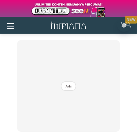
NEW
Ads
Login
|
Register
Buletin
Inspirasi
Bilik Air