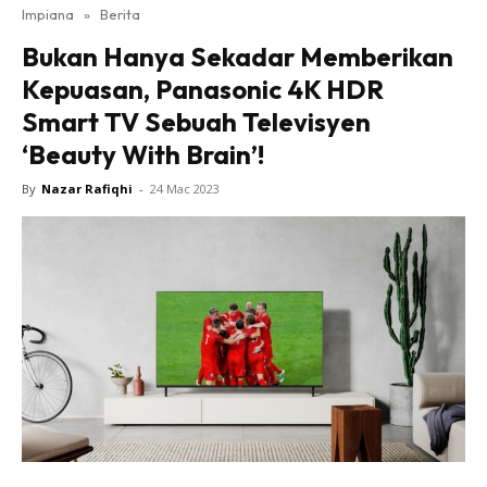
Impiana
»
Berita
Bilik Tidur
Bukan Hanya Sekadar Memberikan
Ruang Makan
Kepuasan, Panasonic 4K HDR
Ruang Tamu
Smart TV Sebuah Televisyen
Direktori
‘Beauty With Brain’!
Interior Design
Landskap
By
Nazar Rafiqhi
-
24 Mac 2023
DIY
Bilik Air
Bilik Tidur
Dapur
Ruang Makan
Make Over
Bilik Air
Bilik Tidur
Dapur