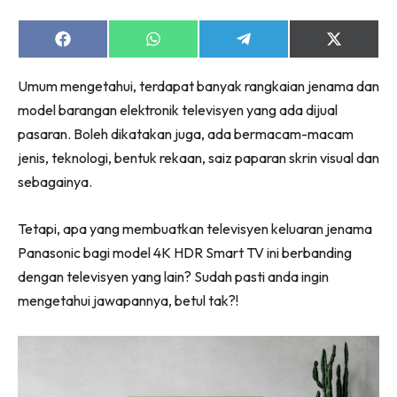
Ruang Makan
Ruang Tamu
Share
Share
Share
Share
Menarik Lagi
on
on
on
on
Facebook
WhatsApp
Telegram
X
Casa Impiana
Umum mengetahui, terdapat banyak rangkaian jenama dan
(Twitter)
Impiana Makeover
model barangan elektronik televisyen yang ada dijual
Makeover Ruang Selebriti
pasaran. Boleh dikatakan juga, ada bermacam-macam
jenis, teknologi, bentuk rekaan, saiz paparan skrin visual dan
Destinasi
sebagainya.
Hotel
Kafe
Tetapi, apa yang membuatkan televisyen keluaran jenama
Hartanah
Panasonic bagi model 4K HDR Smart TV ini berbanding
High Rise
dengan televisyen yang lain? Sudah pasti anda ingin
Landed
mengetahui jawapannya, betul tak?!
Video
Beli Di Mana
Buat Sendiri
Ilham Impiana