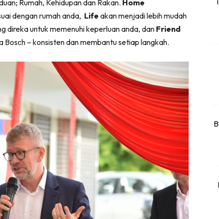
T
panduan; Rumah, Kehidupan dan Rakan.
Home
rtanah
suai dengan rumah anda,
Life
akan menjadi lebih mudah
High Rise
ang direka untuk memenuhi keperluan anda, dan
Friend
Landed
 Bosch – konsisten dan membantu setiap langkah.
li Di Mana
at Sendiri
ham Impiana
Ilham Impiana 360
Ilham Impiana Inspirasi Selebriti
B
piana TV
Casa Impiana
Impiana MakeOver
har Dekor
mbang Dekor
mbang Laman