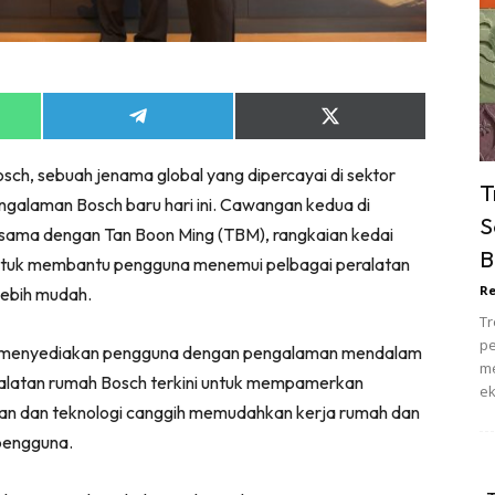
ik Tidur
pur
ang Makan
ver
Share
Share
on
on
ik Air
App
Telegram
X
sch, sebuah jenama global yang dipercayai di sektor
(Twitter)
ik Tidur
T
galaman Bosch baru hari ini. Cawangan kedua di
pur
S
jasama dengan Tan Boon Ming (TBM), rangkaian kedai
ang Makan
B
i untuk membantu pengguna menemui pelbagai peralatan
ang Tamu
Re
lebih mudah.
 Lagi
Tr
sa Impiana
pe
gi menyediakan pengguna dengan pengalaman mendalam
piana Makeover
me
ralatan rumah Bosch terkini untuk mempamerkan
ek
keover Ruang Selebriti
an dan teknologi canggih memudahkan kerja rumah dan
stinasi
pengguna.
Hotel
Kafe