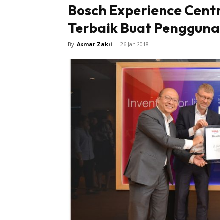
Bosch Experience Centre
Terbaik Buat Pengguna
By
Asmar Zakri
-
26 Jan 2018
Buletin
Inspiras
Bil
Bil
Ru
Ru
Direkto
In
La
DIY
Bil