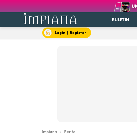
BULETIN
Login
|
Register
Impiana
»
Berita