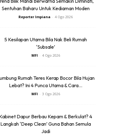
rend Bilik Mandi Berwarna Semakin Diminati,
Sentuhan Baharu Untuk Kediaman Moden
Reporter Impiana
-
4 Ogo 2026
5 Kesilapan Utama Bila Nak Beli Rumah
‘Subsale’
MFI
-
4 Ogo 2026
umbung Rumah Teres Kerap Bocor Bila Hujan
Lebat? Ini 4 Punca Utama & Cara...
MFI
-
3 Ogo 2026
Kabinet Dapur Berbau Kepam & Berkulat? 4
Langkah ‘Deep Clean’ Guna Bahan Semula
Jadi