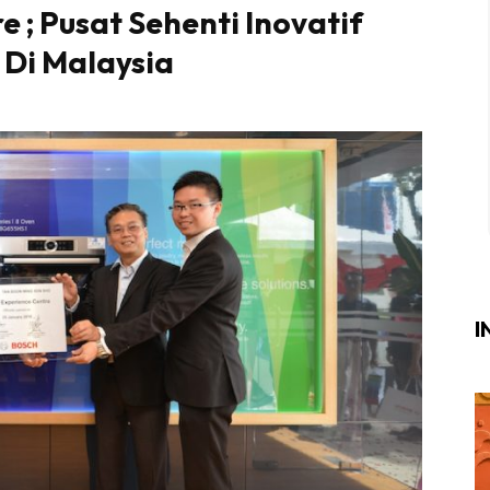
 ; Pusat Sehenti Inovatif
Login
|
Register
 Di Malaysia
i
ik Air
ik Tidur
ang Makan
ang Tamu
I
ri
terior Design
ndskap
ik Air