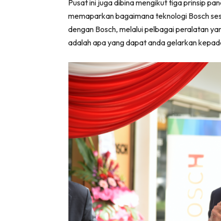
Pusat ini juga dibina mengikut tiga prinsip 
Ha
memaparkan bagaimana teknologi Bosch se
dengan Bosch, melalui pelbagai peralatan y
adalah apa yang dapat anda gelarkan kepada
Video
Be
Bu
Il
Im
La
Se
Se