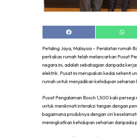
Bil
Da
Ru
Make O
Share
Share
on
on
Bil
Facebook
Whats
Petaling Jaya, Malaysia – Peralatan rumah Bo
Bil
perkakas rumah telah melancarkan Pusat Pen
Da
negara ini, adalah sebahagian daripada ker
Ru
elektrik. Pusat ini merupakan kedai sehent
Ru
rumah untuk menjadikan kehidupan seharian 
Menarik
Ca
Pusat Pengalaman Bosch 1,500 kaki perse
Im
untuk menikmati interaksi tangan dengan pe
Ma
bagaimana produknya dengan ciri keselamat
De
meningkatkan kehidupan seharian daripada 