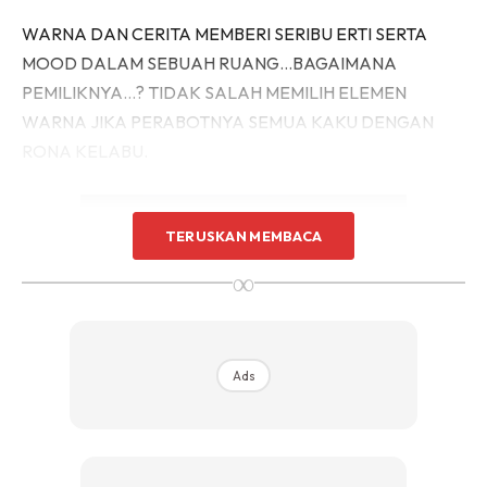
Sentuhan Midas penuh kemewahan dan elegant
WARNA DAN CERITA MEMBERI SERIBU ERTI SERTA
untuk kediaman anda.
MOOD DALAM SEBUAH RUANG…BAGAIMANA
Rahsia dari IMPIANA, download sekarang di
PEMILIKNYA…? TIDAK SALAH MEMILIH ELEMEN
WARNA JIKA PERABOTNYA SEMUA KAKU DENGAN
KLIK DI SEENI
RONA KELABU.
TERUSKAN MEMBACA
∞
Ads