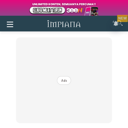
NEW
Ads
Login
|
Register
Buletin
Inspirasi
Bilik Air