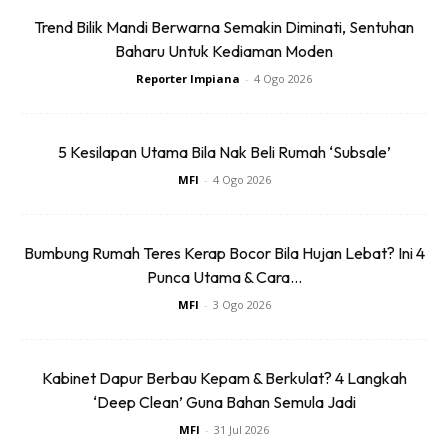
Trend Bilik Mandi Berwarna Semakin Diminati, Sentuhan
Baharu Untuk Kediaman Moden
SENI DAN ALAM BERSATU. ANDA YANG
Reporter Impiana
-
4 Ogo 2026
MENDAMBARKAN KEDAMAIAN DAN MENIKMATI SENI
DALAM SANUBARI, JELAS BOLEH MENGABDIKAN
5 Kesilapan Utama Bila Nak Beli Rumah ‘Subsale’
DINDING RUMAHNYA KEPADA LUKISAN -LUKISAN
MFI
-
4 Ogo 2026
YANG BERUNSURKAN ALAM DAN PELBAGAI LAGI
SEBAGAI PEMUSATAN MATA. GANTUNG KE PELBAGAI
JENIS BINGKAI BESAR UNTUK MENARIK PERHATIAN.
Bumbung Rumah Teres Kerap Bocor Bila Hujan Lebat? Ini 4
Punca Utama & Cara...
MFI
-
3 Ogo 2026
Kabinet Dapur Berbau Kepam & Berkulat? 4 Langkah
‘Deep Clean’ Guna Bahan Semula Jadi
Ads
MFI
-
31 Jul 2026