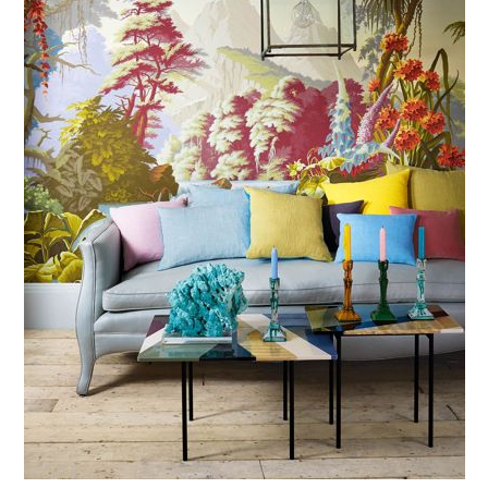
Ilham Impiana 360
Ilham Impiana Inspirasi Selebriti
Impiana TV
Casa Impiana
Impiana MakeOver
Lahar Dekor
Sembang Dekor
Sembang Laman
Tip Impiana
Tip Laman
Hub Ideaktiv