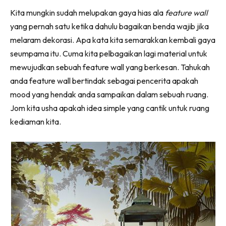
Ruang Makan
Facebook
WhatsApp
Telegram
X
Kita mungkin sudah melupakan gaya hias ala
feature wall
(Twitter)
Ruang Tamu
yang pernah satu ketika dahulu bagaikan benda wajib jika
Menarik Lagi
melaram dekorasi. Apa kata kita semarakkan kembali gaya
Casa Impiana
seumpama itu. Cuma kita pelbagaikan lagi material untuk
Impiana Makeover
mewujudkan sebuah feature wall yang berkesan. Tahukah
Makeover Ruang Selebriti
anda feature wall bertindak sebagai pencerita apakah
Destinasi
mood yang hendak anda sampaikan dalam sebuah ruang.
Hotel
Jom kita usha apakah idea simple yang cantik untuk ruang
Kafe
kediaman kita.
Hartanah
High Rise
Landed
Video
Beli Di Mana
Buat Sendiri
Ilham Impiana