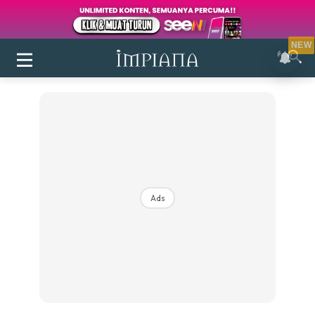
NEW
Ads
Login
|
Register
Buletin
Inspirasi
Bilik Air