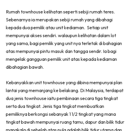
Ilham Impiana 360
Rumah townhouse kelihatan seperti sebiji rumah teres.
Ilham Impiana Inspirasi Selebriti
Sebenarnya ia merupakan sebiji rumah yang dibahagi
Impiana TV
kepada dua pemilik atau unit kediaman. Setiap unit
Casa Impiana
mempunyai akses sendiri. walaupun kelihatan dalam lot
Impiana MakeOver
yang sama, bagi pemilik yang unit nya terletak di bahagian
Lahar Dekor
atas mempunyai pintu masuk dan tangga sendir. Ia bagi
Sembang Dekor
mengelak gangguan pemilik unit atas kepada kediaman
Sembang Laman
dibahagian bawah.
Tip Impiana
Tip Laman
Kebanyakkan unit townhouse yang dibina mempunyai plan
lantai yang memanjang ke belakang. Di Malaysia, terdapat
dua jenis townhouse iaitu pembinaan secara tiga tingkat
Hub Ideaktiv
serta dua tingkat. Jenis tiga tingkat membuatkan
pemiliknya berkongsi sebanyak 1 1/2 tingkat yang mana
tingkat bawah mempunyai ruang tamu, dapur dan bilik tidur
manakala di sebelah atas pula adalah bilik tidur utama dan