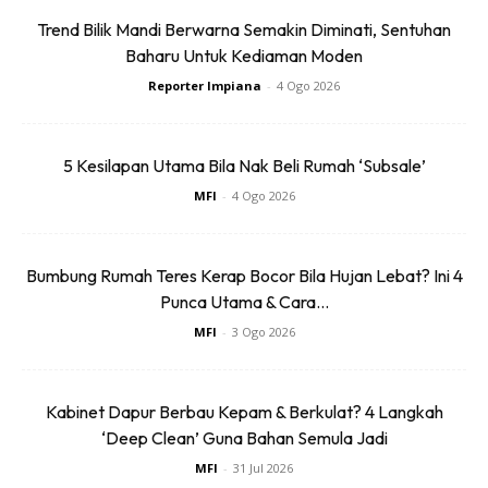
Trend Bilik Mandi Berwarna Semakin Diminati, Sentuhan
Baharu Untuk Kediaman Moden
Reporter Impiana
-
4 Ogo 2026
5 Kesilapan Utama Bila Nak Beli Rumah ‘Subsale’
MFI
-
4 Ogo 2026
Bumbung Rumah Teres Kerap Bocor Bila Hujan Lebat? Ini 4
Punca Utama & Cara...
MFI
-
3 Ogo 2026
Kabinet Dapur Berbau Kepam & Berkulat? 4 Langkah
‘Deep Clean’ Guna Bahan Semula Jadi
Townhouse 3 tingkat untuk 2 unit (setiap
MFI
-
31 Jul 2026