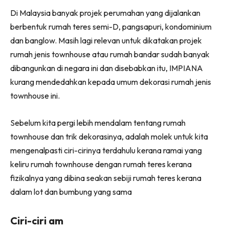
Ruang Makan
Facebook
WhatsApp
Telegram
X
Di Malaysia banyak projek perumahan yang dijalankan
(Twitter)
Ruang Tamu
berbentuk rumah teres semi-D, pangsapuri, kondominium
Menarik Lagi
dan banglow. Masih lagi relevan untuk dikatakan projek
Casa Impiana
rumah jenis townhouse atau rumah bandar sudah banyak
Impiana Makeover
dibangunkan di negara ini dan disebabkan itu, IMPIANA
Makeover Ruang Selebriti
kurang mendedahkan kepada umum dekorasi rumah jenis
Destinasi
townhouse ini.
Hotel
Kafe
Sebelum kita pergi lebih mendalam tentang rumah
Hartanah
townhouse dan trik dekorasinya, adalah molek untuk kita
High Rise
mengenalpasti ciri-cirinya terdahulu kerana ramai yang
keliru rumah townhouse dengan rumah teres kerana
Landed
fizikalnya yang dibina seakan sebiji rumah teres kerana
Video
dalam lot dan bumbung yang sama
Beli Di Mana
Buat Sendiri
Ciri-ciri am
Ilham Impiana