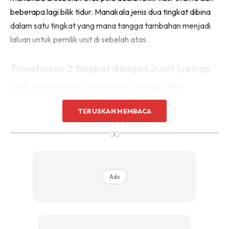
Sentuhan Midas penuh kemewahan dan elegant
beberapa lagi bilik tidur. Manakala jenis dua tingkat dibina
untuk kediaman anda.
dalam satu tingkat yang mana tangga tambahan menjadi
Rahsia dari IMPIANA, download sekarang di
laluan untuk pemilik unit di sebelah atas.
KLIK DI SEENI
Townhouse 2 tingkat dengan 2unit (setiap
unit mempunyai keluasan ruang satu
tingkat)
TERUSKAN MEMBACA
∞
Ads