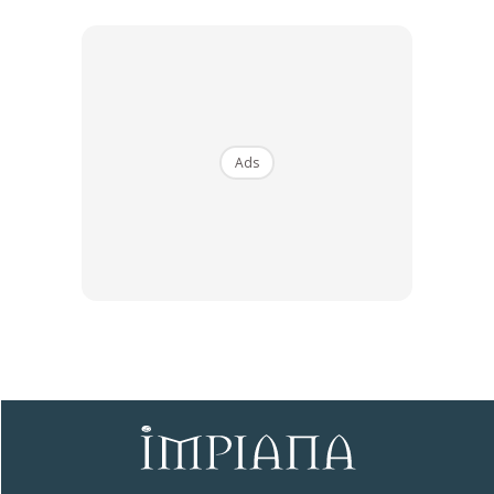
unit mempunyai keluasan ruang 1 1/2
tingkat)
Ads
Tips deko rumah bandar