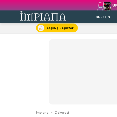
BULETIN
Login
|
Register
Impiana
»
Dekorasi