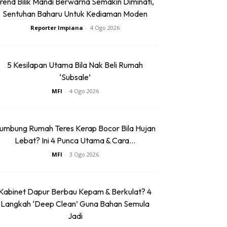
rend Bilik Mandi Berwarna Semakin Diminati,
Sentuhan Baharu Untuk Kediaman Moden
Reporter Impiana
-
4 Ogo 2026
5 Kesilapan Utama Bila Nak Beli Rumah
‘Subsale’
MFI
-
4 Ogo 2026
umbung Rumah Teres Kerap Bocor Bila Hujan
Lebat? Ini 4 Punca Utama & Cara...
MFI
-
3 Ogo 2026
Kabinet Dapur Berbau Kepam & Berkulat? 4
Langkah ‘Deep Clean’ Guna Bahan Semula
Jadi