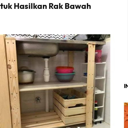
tuk Hasilkan Rak Bawah
Login
|
Register
i
ik Air
ik Tidur
ang Makan
ang Tamu
I
ri
terior Design
ndskap
ik Air