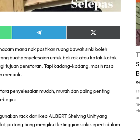
ik Tidur
pur
ang Makan
ver
Share
Share
on
on
ik Air
App
Telegram
X
macam mana nak pastikan ruang bawah sinki boleh
(Twitter)
ik Tidur
T
ng buat penyelesaian untuk beli rak atau kotak-kotak
pur
S
agi tujuan penstoran. Tapi kadang-kadang, masih rasa
ang Makan
B
n menarik.
ang Tamu
Re
 Lagi
ntara penyelesaian mudah, murah dan paling penting
Tr
sa Impiana
pe
ebegini
piana Makeover
me
ek
keover Ruang Selebriti
, gunakan rack dari ikea ALBERT Shelving Unit yang
stinasi
it, potong tiang mengikut ketinggian sinki seperti dalam
Hotel
Kafe