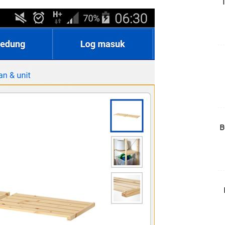
T
rtanah
High Rise
Landed
li Di Mana
at Sendiri
ham Impiana
Ilham Impiana 360
Ilham Impiana Inspirasi Selebriti
B
piana TV
Casa Impiana
Impiana MakeOver
har Dekor
mbang Dekor
mbang Laman