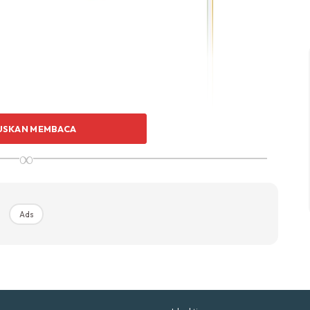
p Impiana
p Laman
Hub Ideaktiv
USKAN MEMBACA
∞
uhan Midas penuh kemewahan dan elegant untuk ked
nda.
Rahsia dari IMPIANA, download sekarang di
Ads
KLIK DI SEENI