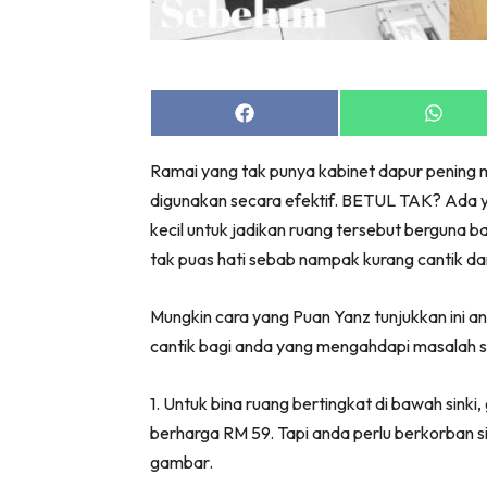
Bil
Da
Ru
Make O
Share
Share
on
on
Bil
Facebook
Whats
Ramai yang tak punya kabinet dapur pening 
Bil
digunakan secara efektif. BETUL TAK? Ada ya
Da
kecil untuk jadikan ruang tersebut berguna b
Ru
tak puas hati sebab nampak kurang cantik da
Ru
Menarik
Mungkin cara yang Puan Yanz tunjukkan ini a
Ca
cantik bagi anda yang mengahdapi masalah s
Im
Ma
1. Untuk bina ruang bertingkat di bawah sinki
De
berharga RM 59. Tapi anda perlu berkorban sik
gambar.