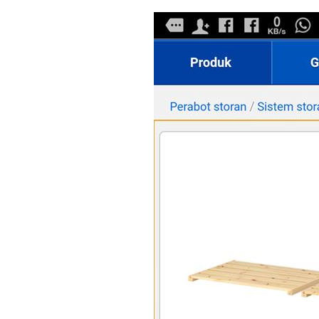
Ha
Video
Be
Bu
Il
Im
La
Se
Se