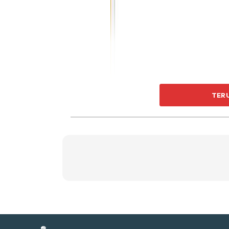
Ti
Ti
TER
Sent
a