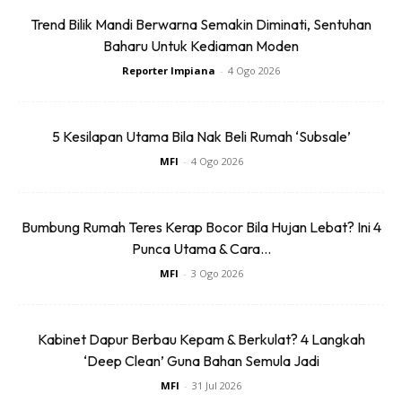
Trend Bilik Mandi Berwarna Semakin Diminati, Sentuhan
Baharu Untuk Kediaman Moden
Reporter Impiana
-
4 Ogo 2026
Dengan ini saya bersetuju dengan
Terma Penggunaan
dan
Polisi
Privasi
5 Kesilapan Utama Bila Nak Beli Rumah ‘Subsale’
Langgan Sekarang
MFI
-
4 Ogo 2026
Bumbung Rumah Teres Kerap Bocor Bila Hujan Lebat? Ini 4
∞
Punca Utama & Cara...
MFI
-
3 Ogo 2026
Air Tangan Si Bujang, “Makeover”
Kabinet Dapur Berbau Kepam & Berkulat? 4 Langkah
Bilik Rumah Kampung Cantik
‘Deep Clean’ Guna Bahan Semula Jadi
Macam “Studio House”
MFI
-
31 Jul 2026