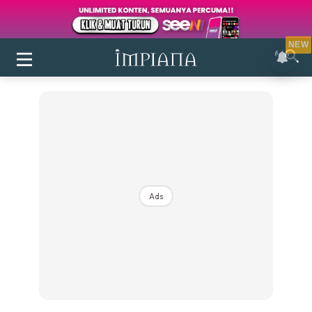
NEW
Ads
Login
|
Register
Buletin
Inspirasi
Bilik Air