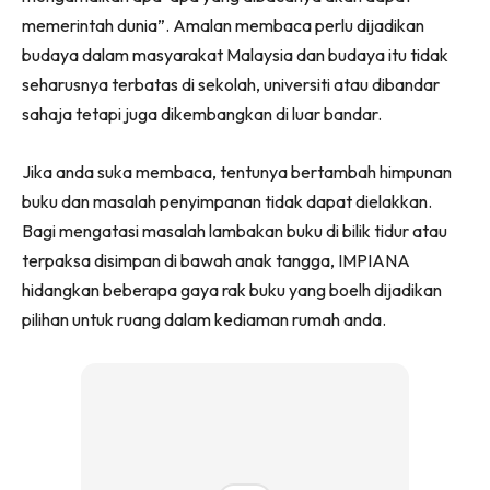
Ruang Makan
memerintah dunia”. Amalan membaca perlu dijadikan
Ruang Tamu
budaya dalam masyarakat Malaysia dan budaya itu tidak
Menarik Lagi
seharusnya terbatas di sekolah, universiti atau dibandar
Casa Impiana
sahaja tetapi juga dikembangkan di luar bandar.
Impiana Makeover
Makeover Ruang Selebriti
Jika anda suka membaca, tentunya bertambah himpunan
Destinasi
buku dan masalah penyimpanan tidak dapat dielakkan.
Hotel
Bagi mengatasi masalah lambakan buku di bilik tidur atau
Kafe
terpaksa disimpan di bawah anak tangga, IMPIANA
Hartanah
hidangkan beberapa gaya rak buku yang boelh dijadikan
pilihan untuk ruang dalam kediaman rumah anda.
High Rise
Landed
Video
Beli Di Mana
Buat Sendiri
Ilham Impiana