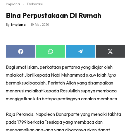
Impiana
»
Dekorasi
Bilik Tidur
Bina Perpustakaan Di Rumah
Ruang Makan
Ruang Tamu
By
Impiana
-
19 Mac 2020
Direktori
Interior Design
Landskap
Share
Share
Share
Share
on
on
on
on
DIY
Facebook
WhatsApp
Telegram
X
Bilik Air
Bagi umat Islam, perkataan pertama yang diajar oleh
(Twitter)
malaikat Jibril kepada Nabi Muhammad s.a.w ialah
iqra
Bilik Tidur
bermaksud bacalah. Perintah Allah yang disampaikan
Dapur
menerusi malaikat kepada Rasulullah supaya membaca
Ruang Makan
mengigatkan kita betapa pentingnya amalan membaca.
Make Over
Bilik Air
Raja Perancis, Napoleon Bonarparte yang menaiki takhta
Bilik Tidur
pada 1799 berkata “sesiapa yang membaca dan
Dapur
mengamalkan apa-apa yang dibacanya akan dapat