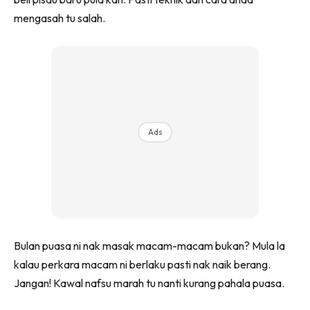
Ruang Makan
mengasah tu salah.
Ruang Tamu
Menarik Lagi
Casa Impiana
Impiana Makeover
Makeover Ruang Selebriti
Destinasi
Ads
Hotel
Kafe
Hartanah
High Rise
Landed
Video
Bulan puasa ni nak masak macam-macam bukan? Mula la
Beli Di Mana
kalau perkara macam ni berlaku pasti nak naik berang.
Buat Sendiri
Jangan! Kawal nafsu marah tu nanti kurang pahala puasa.
Ilham Impiana