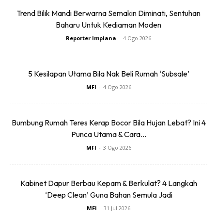
Trend Bilik Mandi Berwarna Semakin Diminati, Sentuhan
Dengan ini saya bersetuju dengan
Terma Penggunaan
dan
Polisi
Baharu Untuk Kediaman Moden
Privasi
Reporter Impiana
-
4 Ogo 2026
Langgan Sekarang
5 Kesilapan Utama Bila Nak Beli Rumah ‘Subsale’
MFI
-
4 Ogo 2026
∞
Bumbung Rumah Teres Kerap Bocor Bila Hujan Lebat? Ini 4
Punca Utama & Cara...
Semai 4 Anak Pokok Dari Sebiji
MFI
-
3 Ogo 2026
Nenas, Mudah Saja Caranya!
Kabinet Dapur Berbau Kepam & Berkulat? 4 Langkah
By
amalina
-
14 Apr 2020
‘Deep Clean’ Guna Bahan Semula Jadi
MFI
-
31 Jul 2026