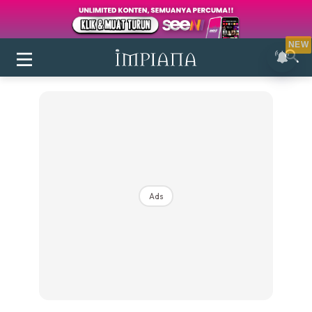
NEW
Ads
Login
|
Register
Buletin
Inspirasi
Bilik Air