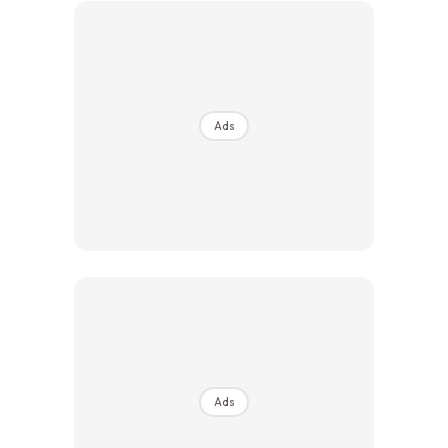
Ilham Impiana 360
Ilham Impiana Inspirasi Selebriti
Impiana TV
Casa Impiana
Ads
Impiana MakeOver
Lahar Dekor
Sembang Dekor
Sembang Laman
Tip Impiana
Tip Laman
Hub Ideaktiv
Ads