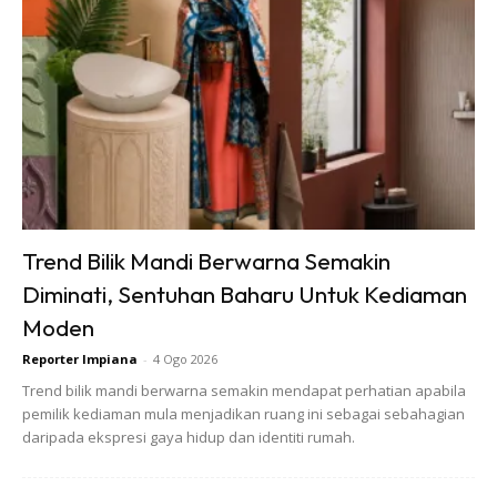
Sentuhan Midas penuh kemewahan dan elegant
untuk kediaman anda.
Rahsia dari IMPIANA, download sekarang di
KLIK DI SEENI
Trend Bilik Mandi Berwarna Semakin
Diminati, Sentuhan Baharu Untuk Kediaman
Moden
Reporter Impiana
-
4 Ogo 2026
Trend bilik mandi berwarna semakin mendapat perhatian apabila
Dapatkan tip dekorasi, perkongsian dan info menarik.
Free jer!
pemilik kediaman mula menjadikan ruang ini sebagai sebahagian
daripada ekspresi gaya hidup dan identiti rumah.