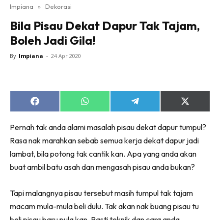
Impiana
»
Dekorasi
Bilik Tidur
Bila Pisau Dekat Dapur Tak Tajam,
Ruang Makan
Boleh Jadi Gila!
Ruang Tamu
Direktori
By
Impiana
-
24 Apr 2020
Interior Design
Landskap
DIY
Share
Share
Share
Share
Bilik Air
on
on
on
on
Facebook
WhatsApp
Telegram
X
Bilik Tidur
Pernah tak anda alami masalah pisau dekat dapur tumpul?
(Twitter)
Dapur
Rasa nak marahkan sebab semua kerja dekat dapur jadi
lambat, bila potong tak cantik kan. Apa yang anda akan
Ruang Makan
buat ambil batu asah dan mengasah pisau anda bukan?
Make Over
Bilik Air
Tapi malangnya pisau tersebut masih tumpul tak tajam
Bilik Tidur
macam mula-mula beli dulu. Tak akan nak buang pisau tu
Dapur
beli pisau baru pula kan. Pasti teknik dan cara anda