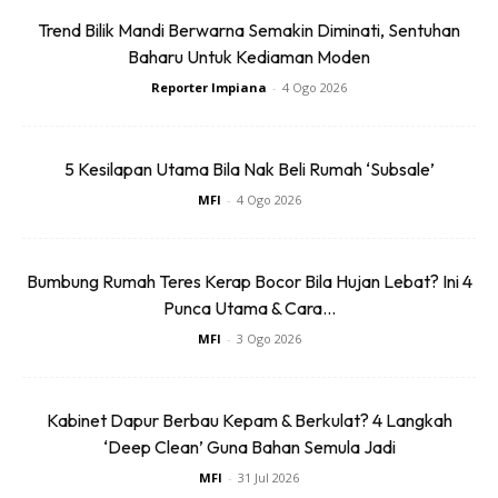
Trend Bilik Mandi Berwarna Semakin Diminati, Sentuhan
Baharu Untuk Kediaman Moden
Reporter Impiana
-
4 Ogo 2026
5 Kesilapan Utama Bila Nak Beli Rumah ‘Subsale’
MFI
-
4 Ogo 2026
Bumbung Rumah Teres Kerap Bocor Bila Hujan Lebat? Ini 4
Punca Utama & Cara...
MFI
-
3 Ogo 2026
Ads
Kabinet Dapur Berbau Kepam & Berkulat? 4 Langkah
‘Deep Clean’ Guna Bahan Semula Jadi
MFI
-
31 Jul 2026