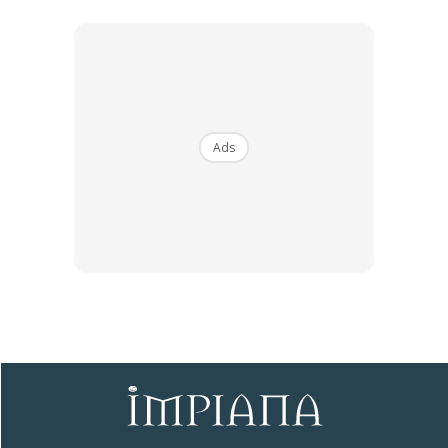
3. Bilik mandi moden perlu disesuaikan dengan
pencahayaan yang sempurna. Pencahayaan yang cukup
terang mudah untuk mendandan diri. Rekaan bilik mandi kini
menyediakan pencahayaan yang secukupnya. Lantai dan
dinding perlu sepadan dengan rekaan bilik mandi.
Ads
4. Material lantai dan dinding harus tahan air dan mudah