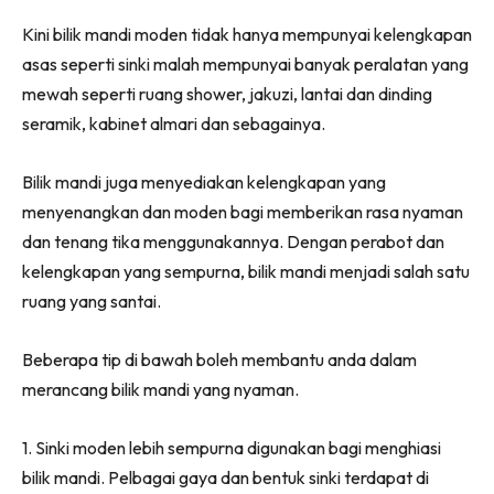
Ilham Impiana 360
Kini bilik mandi moden tidak hanya mempunyai kelengkapan
Ilham Impiana Inspirasi Selebriti
asas seperti sinki malah mempunyai banyak peralatan yang
Impiana TV
mewah seperti ruang shower, jakuzi, lantai dan dinding
Casa Impiana
seramik, kabinet almari dan sebagainya.
Impiana MakeOver
Lahar Dekor
Bilik mandi juga menyediakan kelengkapan yang
Sembang Dekor
menyenangkan dan moden bagi memberikan rasa nyaman
Sembang Laman
dan tenang tika menggunakannya. Dengan perabot dan
Tip Impiana
kelengkapan yang sempurna, bilik mandi menjadi salah satu
Tip Laman
ruang yang santai.
Beberapa tip di bawah boleh membantu anda dalam
merancang bilik mandi yang nyaman.
Hub Ideaktiv
1. Sinki moden lebih sempurna digunakan bagi menghiasi
bilik mandi. Pelbagai gaya dan bentuk sinki terdapat di