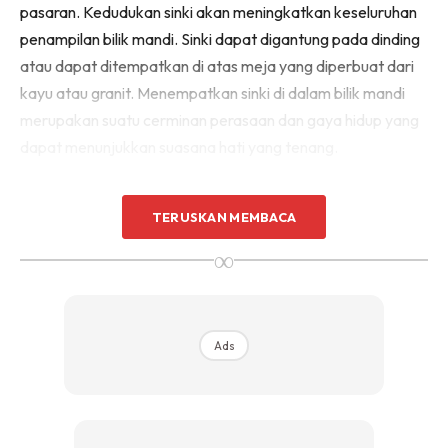
pasaran. Kedudukan sinki akan meningkatkan keseluruhan
Sentuhan Midas penuh kemewahan dan elegant
penampilan bilik mandi. Sinki dapat digantung pada dinding
untuk kediaman anda.
Rahsia dari IMPIANA, download sekarang di
atau dapat ditempatkan di atas meja yang diperbuat dari
kayu atau granit. Menempatkan sinki di dalam bilik mandi
merupakan suatu cerminan perasaan dan gaya hidup yang
KLIK DI SEENI
dapat menunjukkan suasana hati yang tenang.
TERUSKAN MEMBACA
∞
Ads
Ads