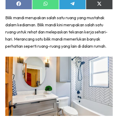
Ruang Makan
Share
Share
Share
Share
on
on
on
on
Ruang Tamu
Facebook
WhatsApp
Telegram
X
Menarik Lagi
Bilik mandi merupakan salah satu ruang yang mustahak
(Twitter)
Casa Impiana
dalam kediaman. Bilik mandi kini merupakan salah satu
ruang untuk rehat dan melepaskan tekanan kerja sehari-
Impiana Makeover
hari. Merancang satu bilik mandi memerlukan banyak
Makeover Ruang Selebriti
perhatian seperti ruang-ruang yang lain di dalam rumah.
Destinasi
Hotel
Kafe
Hartanah
High Rise
Landed
Video
Beli Di Mana
Buat Sendiri
Ilham Impiana