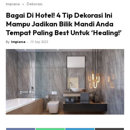
Impiana
»
Dekorasi
Bilik Tidur
Bagai Di Hotel! 4 Tip Dekorasi Ini
Ruang Makan
Mampu Jadikan Bilik Mandi Anda
Ruang Tamu
Tempat Paling Best Untuk ‘Healing!’
Direktori
Interior Design
By
Impiana
-
13 Sep 2023
Landskap
DIY
Bilik Air
Bilik Tidur
Dapur
Ruang Makan
Make Over
Bilik Air
Bilik Tidur
Dapur