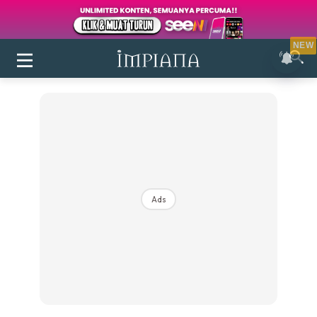
NEW
Ads
Login
|
Register
Buletin
Inspirasi
Bilik Air