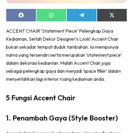
Ruang Makan
Ruang Tamu
Share
Share
Share
Share
Menarik Lagi
on
on
on
on
Facebook
WhatsApp
Telegram
X
Casa Impiana
ACCENT CHAIR ‘Statement Piece’ Pelengkap Gaya
(Twitter)
Impiana Makeover
Kediaman, Serlah Dekor Designer’s Look! Accent Chair
Makeover Ruang Selebriti
bukan sekadar tempat duduk tambahan. Ia mempunyai
Destinasi
nama yang tersendiri serta merupakan ‘statement piece’
Hotel
dalam dekorasi kediaman. Malah Accent Chair juga
Kafe
sebagai pelengkap gaya dan menjadi ‘space filler’ dalam
Hartanah
menyerlahkan lagi interior ruang kediaman anda.
High Rise
Landed
5 Fungsi Accent Chair
Video
Beli Di Mana
1. Penambah Gaya (Style Booster)
Buat Sendiri
Ilham Impiana