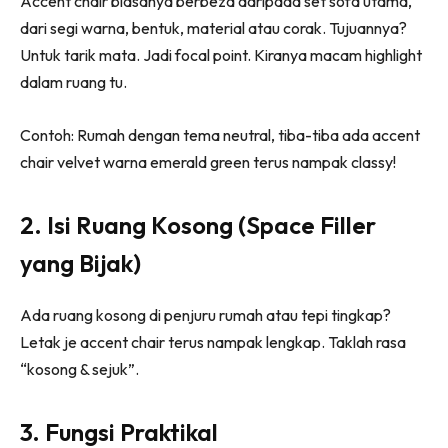
Accent chair biasanya berbeza daripada set sofa utama,
Ilham Impiana 360
dari segi warna, bentuk, material atau corak. Tujuannya?
Ilham Impiana Inspirasi Selebriti
Untuk tarik mata. Jadi focal point. Kiranya macam highlight
Impiana TV
dalam ruang tu.
Casa Impiana
Impiana MakeOver
Contoh: Rumah dengan tema neutral, tiba-tiba ada accent
Lahar Dekor
chair velvet warna emerald green terus nampak classy!
Sembang Dekor
Sembang Laman
2. Isi Ruang Kosong (Space Filler
Tip Impiana
yang Bijak)
Tip Laman
Ada ruang kosong di penjuru rumah atau tepi tingkap?
Letak je accent chair terus nampak lengkap. Taklah rasa
Hub Ideaktiv
“kosong & sejuk”.
3. Fungsi Praktikal