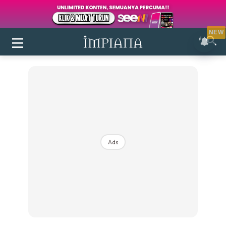
NEW
Ads
Login
|
Register
Buletin
Inspirasi
Bilik Air