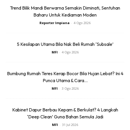
Trend Bilik Mandi Berwarna Semakin Diminati, Sentuhan
1. Armchair
Baharu Untuk Kediaman Moden
Reporter Impiana
-
4 Ogo 2026
Armchair (Kerusi berlengan) antara jenis accent chair yang
klasik kerana mempunyai tempat sandar tangan. Ia
5 Kesilapan Utama Bila Nak Beli Rumah ‘Subsale’
memang selesa dan nampak bergaya. Reka bentuk pun
MFI
-
4 Ogo 2026
macam-macam, dari gaya tradisional sampai la ke moden.
Bumbung Rumah Teres Kerap Bocor Bila Hujan Lebat? Ini 4
Punca Utama & Cara...
MFI
-
3 Ogo 2026
Kabinet Dapur Berbau Kepam & Berkulat? 4 Langkah
‘Deep Clean’ Guna Bahan Semula Jadi
MFI
-
31 Jul 2026