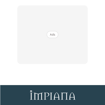
Ads
Ads
2. Wingback
Kerusi wingback dikenali dengan ciri “sayap” di bahagian