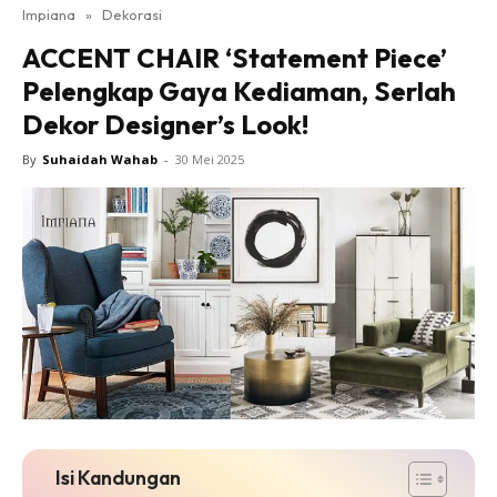
Impiana
»
Dekorasi
Bilik Tidur
ACCENT CHAIR ‘Statement Piece’
Ruang Makan
Pelengkap Gaya Kediaman, Serlah
Ruang Tamu
Dekor Designer’s Look!
Direktori
Interior Design
By
Suhaidah Wahab
-
30 Mei 2025
Landskap
DIY
Bilik Air
Bilik Tidur
Dapur
Ruang Makan
Make Over
Bilik Air
Bilik Tidur
Dapur
Isi Kandungan