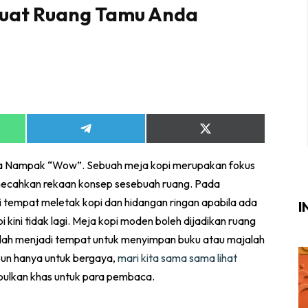
Buat Ruang Tamu Anda
Login
|
Register
i
Share
Share
ik Air
on
on
App
Telegram
X
ik Tidur
 Nampak “Wow”. Sebuah meja kopi merupakan fokus
(Twitter)
ang Makan
cahkan rekaan konsep sesebuah ruang. Pada
ang Tamu
ai tempat meletak kopi dan hidangan ringan apabila ada
I
kini tidak lagi. Meja kopi moden boleh dijadikan ruang
ri
lah menjadi tempat untuk menyimpan buku atau majalah
terior Design
pun hanya untuk bergaya,
mari kita sama sama lihat
ndskap
lkan khas untuk para pembaca.
ik Air