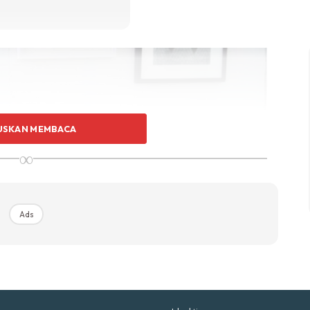
p Impiana
p Laman
Hub Ideaktiv
USKAN MEMBACA
∞
uhan Midas penuh kemewahan dan elegant untuk ked
nda.
Rahsia dari IMPIANA, download sekarang di
Ads
KLIK DI SEENI