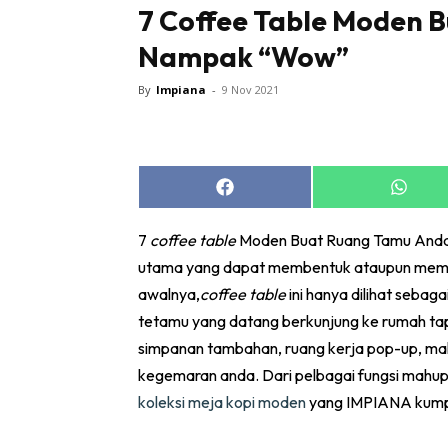
7 Coffee Table Moden 
Nampak “Wow”
By
Impiana
-
9 Nov 2021
Buletin
Inspiras
Share
Share
Bil
on
on
Facebook
Whats
Bil
7
coffee table
Moden Buat Ruang Tamu Anda
Ru
utama yang dapat membentuk ataupun meme
Ru
awalnya,
coffee table
ini hanya dilihat sebag
tetamu yang datang berkunjung ke rumah tapi 
Direkto
simpanan tambahan, ruang kerja pop-up, ma
In
kegemaran anda. Dari pelbagai fungsi mahu
La
koleksi meja kopi moden
yang IMPIANA kumpu
DIY
Bil