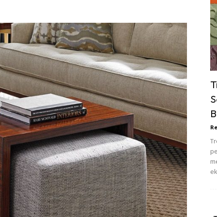
ik Tidur
pur
ang Makan
ver
ik Air
ik Tidur
T
pur
S
ang Makan
B
ang Tamu
Re
 Lagi
Tr
sa Impiana
pe
piana Makeover
me
ek
keover Ruang Selebriti
stinasi
Hotel
Kafe