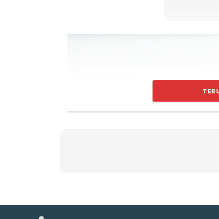
Ti
Ti
TER
Sent
a