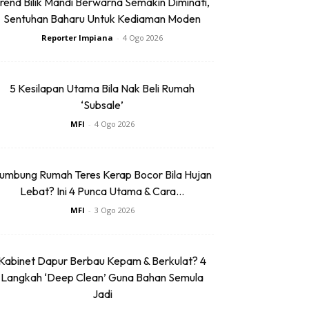
rend Bilik Mandi Berwarna Semakin Diminati,
Sentuhan Baharu Untuk Kediaman Moden
Reporter Impiana
-
4 Ogo 2026
5 Kesilapan Utama Bila Nak Beli Rumah
‘Subsale’
MFI
-
4 Ogo 2026
umbung Rumah Teres Kerap Bocor Bila Hujan
Lebat? Ini 4 Punca Utama & Cara...
MFI
-
3 Ogo 2026
Kabinet Dapur Berbau Kepam & Berkulat? 4
Langkah ‘Deep Clean’ Guna Bahan Semula
Jadi