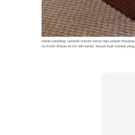
Ha
Video
Be
Sekali pandang, nampak macam kerusi tapi jangan terpeday
itu boleh dilaras ke kiri dan kanan. Sesuai buat mereka yan
Bu
Il
Im
La
Se
Se