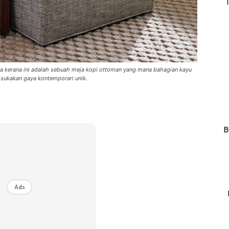
T
rtanah
High Rise
Landed
li Di Mana
a kerana ini adalah sebuah meja kopi ottoman yang mana bahagian kayu
g sukakan gaya kontemporari unik.
at Sendiri
ham Impiana
Ilham Impiana 360
Ilham Impiana Inspirasi Selebriti
B
piana TV
Casa Impiana
Impiana MakeOver
har Dekor
Ads
mbang Dekor
mbang Laman