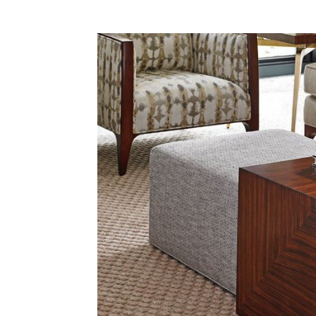
Bil
Da
Ru
Make O
Bil
Bil
Da
Ru
Ru
Menarik
Ca
Im
Ma
De