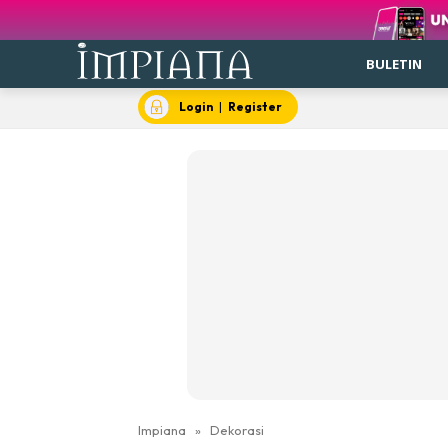
BULETIN
Login
|
Register
Impiana
»
Dekorasi