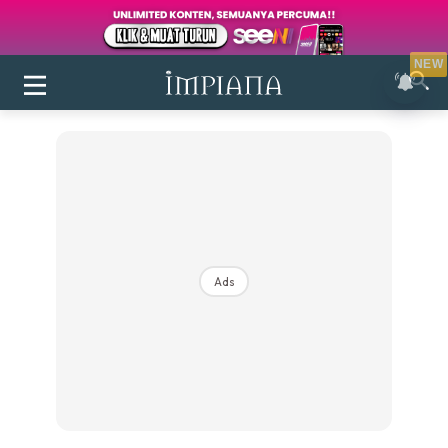
NEW
Ads
Login
|
Register
Buletin
Inspirasi
Bilik Air