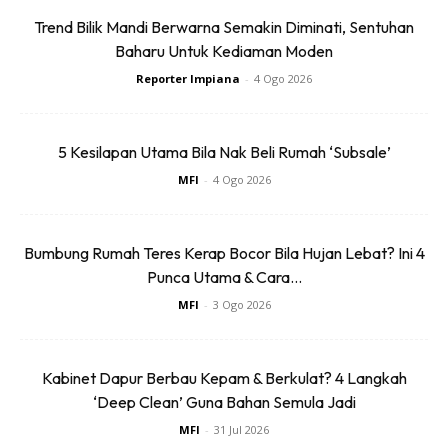
7. Baik untuk kesihatan kulit
Trend Bilik Mandi Berwarna Semakin Diminati, Sentuhan
Baharu Untuk Kediaman Moden
Satu kajian telah dijalankan untuk mengkaji kesan ekstrak
Reporter Impiana
-
4 Ogo 2026
bunga kantan ke atas kesan pencerahan dan anti penuaan
kulit. Kajian mendapati bahawa pemakaian losyen yang
mengandungi esktrak bunga kantan menunjukkan
5 Kesilapan Utama Bila Nak Beli Rumah ‘Subsale’
pencerahan kulit yang signifikan dan mengurangkan
MFI
-
4 Ogo 2026
kedutan pada kulit peserta.
8. Menghilangkan bau badan
Bumbung Rumah Teres Kerap Bocor Bila Hujan Lebat? Ini 4
Punca Utama & Cara...
MFI
-
3 Ogo 2026
Kabinet Dapur Berbau Kepam & Berkulat? 4 Langkah
‘Deep Clean’ Guna Bahan Semula Jadi
Ads
MFI
-
31 Jul 2026