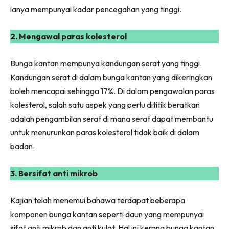
Ilham Impiana 360
ianya mempunyai kadar pencegahan yang tinggi.
Ilham Impiana Inspirasi Selebriti
2. Mengawal paras kolesterol
Impiana TV
Casa Impiana
Bunga kantan mempunya kandungan serat yang tinggi.
Impiana MakeOver
Kandungan serat di dalam bunga kantan yang dikeringkan
Lahar Dekor
boleh mencapai sehingga 17%. Di dalam pengawalan paras
Sembang Dekor
kolesterol, salah satu aspek yang perlu dititik beratkan
Sembang Laman
adalah pengambilan serat di mana serat dapat membantu
Tip Impiana
untuk menurunkan paras kolesterol tidak baik di dalam
Tip Laman
badan.
3. Bersifat anti mikrob
Hub Ideaktiv
Kajian telah menemui bahawa terdapat beberapa
komponen bunga kantan seperti daun yang mempunyai
sifat anti mikrob dan anti kulat. Hal ini kerana bunga kantan