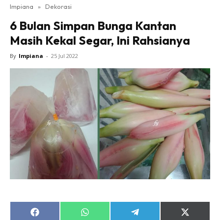
Impiana
»
Dekorasi
Bilik Tidur
6 Bulan Simpan Bunga Kantan
Ruang Makan
Masih Kekal Segar, Ini Rahsianya
Ruang Tamu
Direktori
By
Impiana
-
25 Jul 2022
Interior Design
Landskap
DIY
Bilik Air
Bilik Tidur
Dapur
Ruang Makan
Make Over
Bilik Air
Bilik Tidur
Dapur
Share
Share
Share
Share