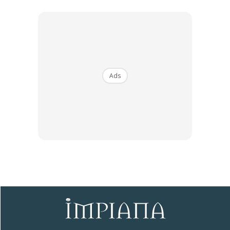
Bagi ibu-ibu yang baru sahaja melahirkan, daun bunga
Ads
kantan sering digunakan secara tradisional semasa mandi
untuk menghilangkan bau badan. Kaedah ini tidak terhad
kepada ibu-ibu yang melahirkan sahaja, kita juga boleh
menggunakan bunga kantan untuk mengatasi masalah ini
Anda mungkin berminat dengan