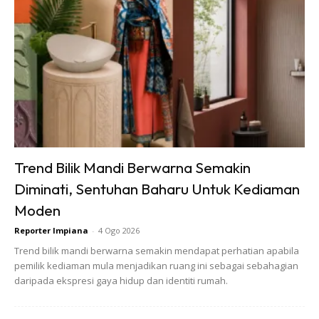
Ads
Trend Bilik Mandi Berwarna Semakin
Diminati, Sentuhan Baharu Untuk Kediaman
Satu kajian terhadap haiwan telah dijalankan dan ianya
Moden
terbukti bahawa ekstrak bunga kantan dapat mencegah
peningkatan asid urik di dalam darah. Ini kerana
Reporter Impiana
-
4 Ogo 2026
terdapatnya kandungan polifenol, flavonoid dan saponin
Trend bilik mandi berwarna semakin mendapat perhatian apabila
pemilik kediaman mula menjadikan ruang ini sebagai sebahagian
yang tinggi di dalamnya yang mencegah kenaikkan paras
daripada ekspresi gaya hidup dan identiti rumah.
asid urik.