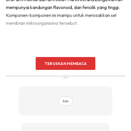
Sentuhan Midas penuh kemewahan dan elegant
mempunyai kandungan flavonoid, dan fenolik yang tinggi.
untuk kediaman anda.
Komponen-komponen ini mampu untuk merosakkan sel
Rahsia dari IMPIANA, download sekarang di
membran mikroorganisma tersebut.
KLIK DI SEENI
TERUSKAN MEMBACA
Ads
∞
Ads
4. Bersifat anti oksida