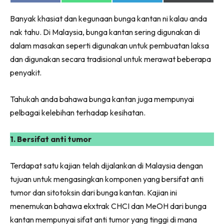
on
on
on
on
Ruang Makan
Facebook
WhatsApp
Telegram
X
Ruang Tamu
Banyak khasiat dan kegunaan bunga kantan ni kalau anda
(Twitter)
nak tahu. Di Malaysia, bunga kantan sering digunakan di
Menarik Lagi
dalam masakan seperti digunakan untuk pembuatan laksa
Casa Impiana
dan digunakan secara tradisional untuk merawat beberapa
Impiana Makeover
penyakit.
Makeover Ruang Selebriti
Destinasi
Tahukah anda bahawa bunga kantan juga mempunyai
Hotel
pelbagai kelebihan terhadap kesihatan.
Kafe
Hartanah
1. Bersifat anti tumor
High Rise
Landed
Terdapat satu kajian telah dijalankan di Malaysia dengan
Video
tujuan untuk mengasingkan komponen yang bersifat anti
Beli Di Mana
tumor dan sitotoksin dari bunga kantan. Kajian ini
Buat Sendiri
menemukan bahawa ekxtrak CHCI dan MeOH dari bunga
Ilham Impiana
kantan mempunyai sifat anti tumor yang tinggi di mana