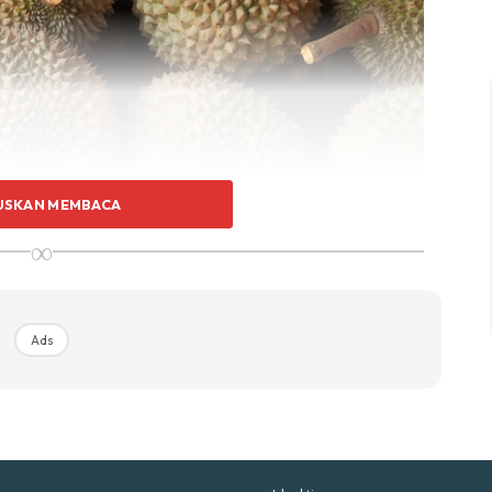
p Impiana
p Laman
Hub Ideaktiv
USKAN MEMBACA
∞
uhan Midas penuh kemewahan dan elegant untuk ked
nda.
Rahsia dari IMPIANA, download sekarang di
Ads
KLIK DI SEENI