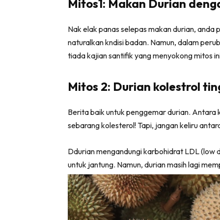
Mitos1: Makan Durian deng
Ha
Nak elak panas selepas makan durian, anda pe
naturalkan kndisi badan. Namun, dalam perub
Video
tiada kajian santifik yang menyokong mitos in
Be
Bu
Mitos 2: Durian kolestrol tin
Il
Berita baik untuk penggemar durian. Antara 
sebarang kolesterol! Tapi, jangan keliru antar
Im
Ddurian mengandungi karbohidrat LDL (low de
untuk jantung. Namun, durian masih lagi memp
La
Se
Se