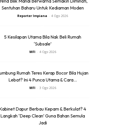
rend Bilik Mandi Berwarna Semakin Diminati,
Sentuhan Baharu Untuk Kediaman Moden
Reporter Impiana
-
4 Ogo 2026
5 Kesilapan Utama Bila Nak Beli Rumah
‘Subsale’
MFI
-
4 Ogo 2026
umbung Rumah Teres Kerap Bocor Bila Hujan
Lebat? Ini 4 Punca Utama & Cara...
MFI
-
3 Ogo 2026
Kabinet Dapur Berbau Kepam & Berkulat? 4
Langkah ‘Deep Clean’ Guna Bahan Semula
Jadi