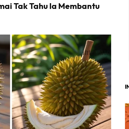
amai Tak Tahu Ia Membantu
Login
|
Register
i
ik Air
ik Tidur
ang Makan
ang Tamu
I
ri
terior Design
ndskap
ik Air