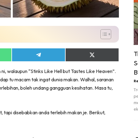
ik Tidur
pur
ang Makan
ver
ik Air
ik Tidur
T
Share
Share
pur
on
on
S
ang Makan
App
Telegram
X
 ni, walaupun “Stinks Like Hell but Tastes Like Heaven”.
B
(Twitter)
ang Tamu
edap tu macam tak ingat dunia makan. Walhal, saranan
Re
 Lagi
berlebihan, boleh undang gangguan kesihatan. Masa tu,
Tr
sa Impiana
pe
piana Makeover
me
ek
keover Ruang Selebriti
 tapi disebabkan anda terlebih makan je. Berikut,
stinasi
Hotel
Kafe