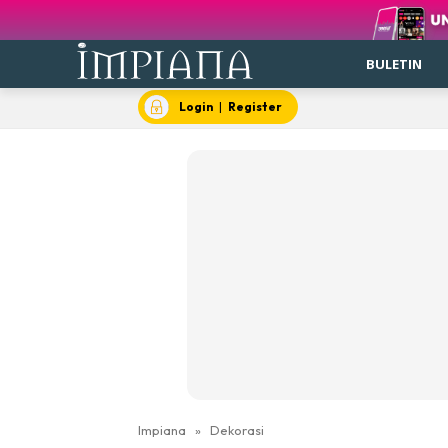
BULETIN
Login
|
Register
Impiana
»
Dekorasi