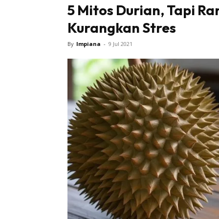
5 Mitos Durian, Tapi R
Kurangkan Stres
By
Impiana
-
9 Jul 2021
Buletin
Inspiras
Bil
Bil
Ru
Ru
Direkto
In
La
DIY
Bil