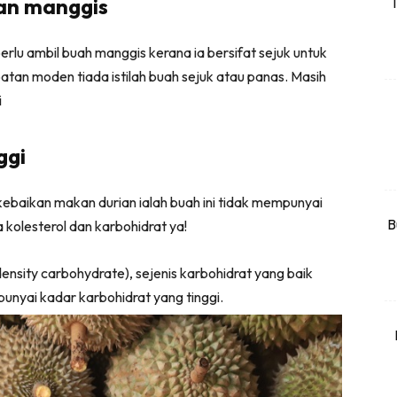
an manggis
T
rtanah
High Rise
rlu ambil buah manggis kerana ia bersifat sejuk untuk
Landed
atan moden tiada istilah buah sejuk atau panas. Masih
i
li Di Mana
at Sendiri
ggi
ham Impiana
Ilham Impiana 360
kebaikan makan durian ialah buah ini tidak mempunyai
Ilham Impiana Inspirasi Selebriti
B
a kolesterol dan karbohidrat ya!
piana TV
nsity carbohydrate), sejenis karbohidrat yang baik
Casa Impiana
unyai kadar karbohidrat yang tinggi.
Impiana MakeOver
har Dekor
mbang Dekor
mbang Laman