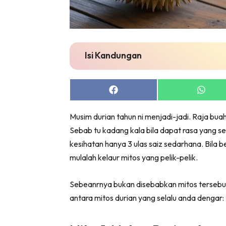
Bil
Da
Ru
Make O
Isi Kandungan
Bil
Bil
Share
Share
Da
on
on
Ru
Facebook
Whats
Musim durian tahun ni menjadi-jadi. Raja buah
Ru
Sebab tu kadang kala bila dapat rasa yang s
Menarik
kesihatan hanya 3 ulas saiz sedarhana. Bila 
Ca
mulalah kelaur mitos yang pelik-pelik.
Im
Ma
Sebeanrnya bukan disebabkan mitos tersebut,
De
antara mitos durian yang selalu anda dengar: