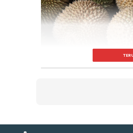
Ti
Ti
TER
Sent
a