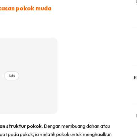
T
kasan pokok muda
rtanah
High Rise
Landed
li Di Mana
at Sendiri
ham Impiana
Ilham Impiana 360
Ads
Ilham Impiana Inspirasi Selebriti
B
piana TV
Casa Impiana
Impiana MakeOver
har Dekor
mbang Dekor
n struktur pokok
. Dengan membuang dahan atau
mbang Laman
apat pada pokok, ia melatih pokok untuk menghasilkan