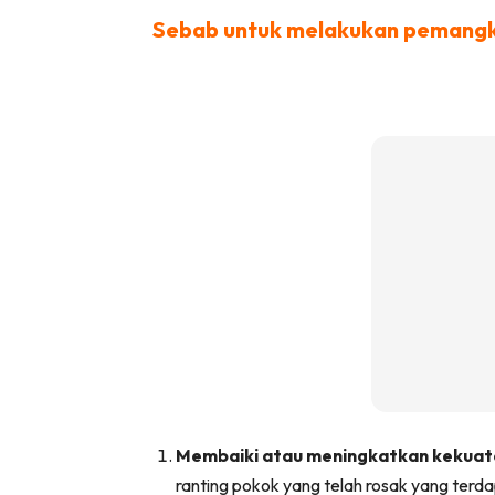
Sebab untuk melakukan pemang
Ha
Video
Be
Bu
Il
Im
La
Se
Membaiki atau meningkatkan kekuata
Se
ranting pokok yang telah rosak yang terd