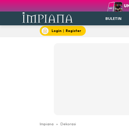
BULETIN
Login
|
Register
Impiana
»
Dekorasi