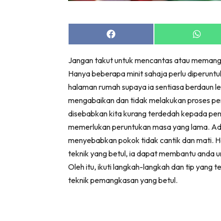
Bil
Da
Ru
Share
Share
on
on
Make O
Facebook
Whats
Jangan takut untuk mencantas atau memang
Bil
Hanya beberapa minit sahaja perlu diperun
Bil
halaman rumah supaya ia sentiasa berdaun leb
Da
mengabaikan dan tidak melakukan proses pem
Ru
disebabkan kita kurang terdedah kepada p
Ru
memerlukan peruntukan masa yang lama. Ada 
Menarik
menyebabkan pokok tidak cantik dan mati. Ha
Ca
teknik yang betul, ia dapat membantu anda u
Im
Oleh itu, ikuti langkah-langkah dan tip yang
Ma
teknik pemangkasan yang betul.
De