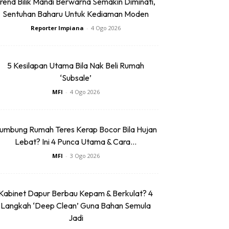
rend Bilik Mandi Berwarna Semakin Diminati,
Sentuhan Baharu Untuk Kediaman Moden
Reporter Impiana
-
4 Ogo 2026
5 Kesilapan Utama Bila Nak Beli Rumah
‘Subsale’
MFI
-
4 Ogo 2026
umbung Rumah Teres Kerap Bocor Bila Hujan
Lebat? Ini 4 Punca Utama & Cara...
MFI
-
3 Ogo 2026
Kabinet Dapur Berbau Kepam & Berkulat? 4
Langkah ‘Deep Clean’ Guna Bahan Semula
Jadi