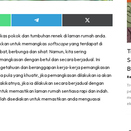
ik Tidur
pur
ang Makan
Share
Share
on
on
ver
App
Telegram
X
kas pokok dan tumbuhan renek di laman rumah anda.
(Twitter)
ik Air
tukkan untuk memangkas
softscape
yang terdapat di
ik Tidur
T
at, berbunga dan sihat. Namun, kita sering
pur
S
angkasan dengan betul dan secara berjadual. Ini
ang Makan
engetahuan dan beranggapan kerja-kerja pemangkasan
B
ang Tamu
pula yang khuatir, jika pemangkasan dilakukan ia akan
Re
 Lagi
kikatnya, jika ia dilakukan secara berjadual dengan
Tr
sa Impiana
ntuk memastikan laman rumah sentiasa rapi dan indah.
pe
piana Makeover
me
 telah disediakan untuk memastikan anda menguasai
ek
keover Ruang Selebriti
stinasi
Hotel
Kafe