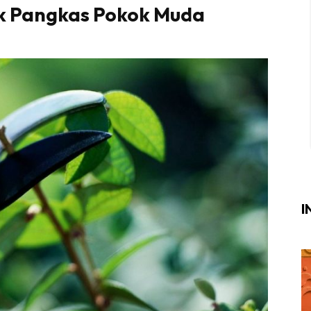
k Pangkas Pokok Muda
Login
|
Register
i
ik Air
ik Tidur
ang Makan
ang Tamu
I
ri
terior Design
ndskap
ik Air