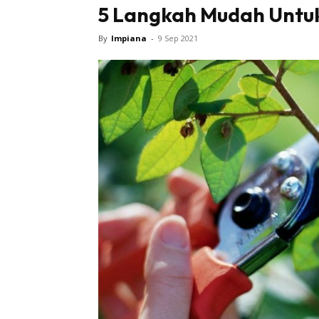
5 Langkah Mudah Untu
By
Impiana
-
9 Sep 2021
Buletin
Inspiras
Bil
Bil
Ru
Ru
Direkto
In
La
DIY
Bil