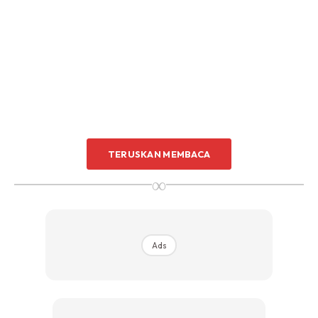
Sentuhan Midas penuh kemewahan dan elegant
untuk kediaman anda.
Rahsia dari IMPIANA, download sekarang di
KLIK DI SEENI
TERUSKAN MEMBACA
∞
Ads