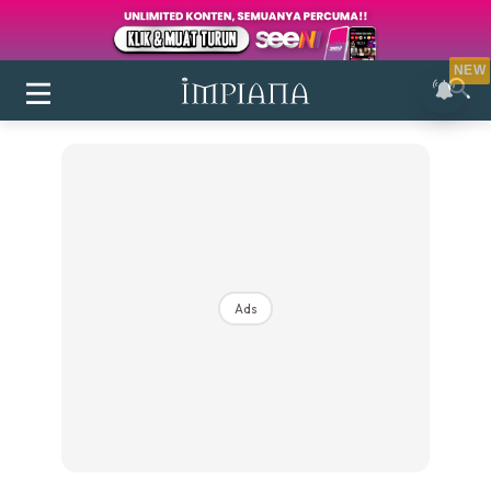
NEW
Ads
Login
|
Register
Buletin
Inspirasi
Bilik Air