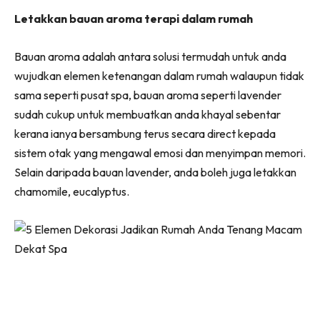
Ruang Makan
Letakkan bauan aroma terapi dalam rumah
Ruang Tamu
Menarik Lagi
Bauan aroma adalah antara solusi termudah untuk anda
Casa Impiana
wujudkan elemen ketenangan dalam rumah walaupun tidak
Impiana Makeover
sama seperti pusat spa, bauan aroma seperti lavender
Makeover Ruang Selebriti
sudah cukup untuk membuatkan anda khayal sebentar
Destinasi
kerana ianya bersambung terus secara direct kepada
Hotel
sistem otak yang mengawal emosi dan menyimpan memori.
Kafe
Selain daripada bauan lavender, anda boleh juga letakkan
Hartanah
chamomile, eucalyptus.
High Rise
Landed
Video
Beli Di Mana
Buat Sendiri
Ilham Impiana