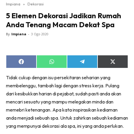
Impiana
»
Dekorasi
Bilik Tidur
5 Elemen Dekorasi Jadikan Rumah
Ruang Makan
Anda Tenang Macam Dekat Spa
Ruang Tamu
Direktori
By
Impiana
-
3 Ogo 2020
Interior Design
Landskap
DIY
Share
Share
Share
Share
Bilik Air
on
on
on
on
Facebook
WhatsApp
Telegram
X
Bilik Tidur
Tidak cukup dengan isu persekitaran seharian yang
(Twitter)
Dapur
membelenggu, tambah lagi dengan stress kerja. Pulang
dari kesibukkan harian di pejabat, sudah pasti anda akan
Ruang Makan
mencari sesuatu yang mampu melegakan minda dan
Make Over
memebri ketenangan. Apa kata inspirasikan kediaman
Bilik Air
anda menjadi sebuah spa. Untuk zahirkan sebuah kediaman
Bilik Tidur
yang mempunyai dekorasi ala spa, ini yang anda perlukan.
Dapur