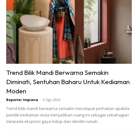
gunakan pencuci yang mempunyai peluntur
6. Jangan cuci atau lap lantai vinyl dengan produk yang
mempunyai sabun kerana ia akan menyebabkan
permukaan vinyl kelihatan kusam, melengkung tercabut
dan sebagainya
Trend Bilik Mandi Berwarna Semakin
Diminati, Sentuhan Baharu Untuk Kediaman
Moden
Ads
Reporter Impiana
-
4 Ogo 2026
Trend bilik mandi berwarna semakin mendapat perhatian apabila
pemilik kediaman mula menjadikan ruang ini sebagai sebahagian
daripada ekspresi gaya hidup dan identiti rumah.