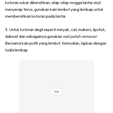
kotoran sukar dibersihkan, silap-silap rongga lantai vinyl
Ilham Impiana 360
menyerap terus, gunakan kain lembut yang lembap untuk
Ilham Impiana Inspirasi Selebriti
membersihkan kotoran pada lantai
Impiana TV
Casa Impiana
3. Untuk kotoran degil seperti minyak, cat, makers, lipstick,
Impiana MakeOver
dakwat dan sebagainya gunakan
nail polish remover
Lahar Dekor
Bersama kain putih yang lembut. Kemudian, lapkan dengan
Sembang Dekor
tuala lembap
Sembang Laman
Tip Impiana
Tip Laman
Hub Ideaktiv
Ads