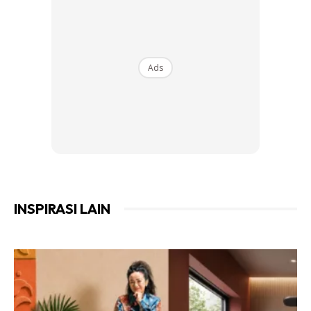
Ads
INSPIRASI LAIN
5. Gunakan sabun pencuci yang dikhaskan untuk kegunaan
lantai laminate. Atau gunakan sahaja air bersih. Elak