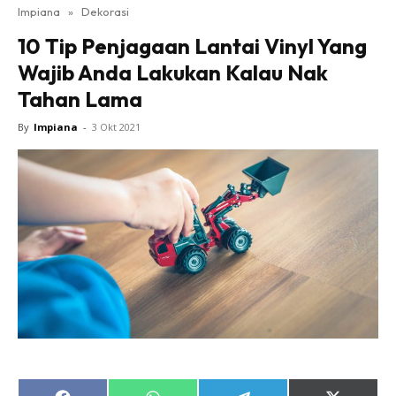
Impiana
»
Dekorasi
Bilik Tidur
10 Tip Penjagaan Lantai Vinyl Yang
Ruang Makan
Wajib Anda Lakukan Kalau Nak
Ruang Tamu
Tahan Lama
Direktori
Interior Design
By
Impiana
-
3 Okt 2021
Landskap
DIY
Bilik Air
Bilik Tidur
Dapur
Ruang Makan
Make Over
Bilik Air
Bilik Tidur
Dapur