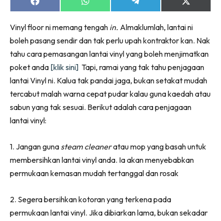
Ruang Makan
Share
Share
Share
Share
on
on
on
on
Ruang Tamu
Facebook
WhatsApp
Telegram
X
Vinyl floor ni memang tengah
in.
Almaklumlah, lantai ni
(Twitter)
Menarik Lagi
boleh pasang sendir dan tak perlu upah kontraktor kan. Nak
Casa Impiana
tahu cara pemasangan lantai vinyl yang boleh menjimatkan
Impiana Makeover
poket anda
[klik sini]
Tapi, ramai yang tak tahu penjagaan
Makeover Ruang Selebriti
lantai Vinyl ni. Kalua tak pandai jaga, bukan setakat mudah
Destinasi
tercabut malah warna cepat pudar kalau guna kaedah atau
Hotel
sabun yang tak sesuai. Berikut adalah cara penjagaan
Kafe
lantai vinyl:
Hartanah
High Rise
1. Jangan guna
steam cleaner
atau mop yang basah untuk
Landed
membersihkan lantai vinyl anda. Ia akan menyebabkan
Video
permukaan kemasan mudah tertanggal dan rosak
Beli Di Mana
2. Segera bersihkan kotoran yang terkena pada
Buat Sendiri
permukaan lantai vinyl. Jika dibiarkan lama, bukan sekadar
Ilham Impiana