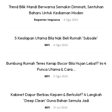
Trend Bilik Mandi Berwarna Semakin Diminati, Sentuhan
7. Elak menggunakan berus, kain atau penyapu yang
Baharu Untuk Kediaman Moden
mempunyai jalinan metal seperti
steel wool
kerana ia akan
Reporter Impiana
-
4 Ogo 2026
menyebabkan permukaan vinyla bercalar halus dan lama-
kelamaan ia kelihatan kusam
5 Kesilapan Utama Bila Nak Beli Rumah ‘Subsale’
MFI
-
4 Ogo 2026
Bumbung Rumah Teres Kerap Bocor Bila Hujan Lebat? Ini 4
Punca Utama & Cara...
MFI
-
3 Ogo 2026
Kabinet Dapur Berbau Kepam & Berkulat? 4 Langkah
‘Deep Clean’ Guna Bahan Semula Jadi
MFI
-
31 Jul 2026
8. Jagan gunakan sebarang peralatan atau perkakas untuk