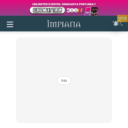
NEW
Ads
Login
|
Register
Buletin
Inspirasi
Bilik Air