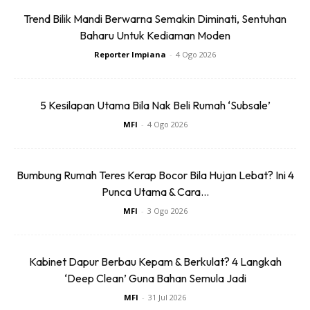
Trend Bilik Mandi Berwarna Semakin Diminati, Sentuhan
3 – LOFT KATIL TERSEMBUNYI
Baharu Untuk Kediaman Moden
Reporter Impiana
-
4 Ogo 2026
Penggunaan ruang yang maksimum. Katil yang boleh
‘disembunyikan’ ketika waktu siang, dan digunakan pada
waktu malam. Ketika siang, ruang bebas digunakan untuk
5 Kesilapan Utama Bila Nak Beli Rumah ‘Subsale’
aktiviti lain dan bertukar menjadi ruang tamu.
MFI
-
4 Ogo 2026
Bumbung Rumah Teres Kerap Bocor Bila Hujan Lebat? Ini 4
Punca Utama & Cara...
MFI
-
3 Ogo 2026
Kabinet Dapur Berbau Kepam & Berkulat? 4 Langkah
‘Deep Clean’ Guna Bahan Semula Jadi
MFI
-
31 Jul 2026