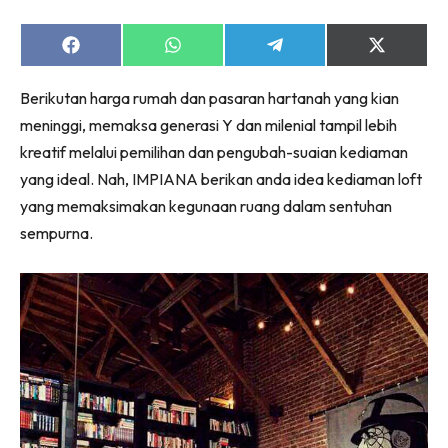
Ruang Makan
Ruang Tamu
Share
Share
Share
Share
Menarik Lagi
on
on
on
on
Facebook
WhatsApp
Telegram
X
Casa Impiana
Berikutan harga rumah dan pasaran hartanah yang kian
(Twitter)
Impiana Makeover
meninggi, memaksa generasi Y dan milenial tampil lebih
Makeover Ruang Selebriti
kreatif melalui pemilihan dan pengubah-suaian kediaman
yang ideal. Nah, IMPIANA berikan anda idea kediaman loft
Destinasi
yang memaksimakan kegunaan ruang dalam sentuhan
Hotel
sempurna.
Kafe
Hartanah
High Rise
Landed
Video
Beli Di Mana
Buat Sendiri
Ilham Impiana