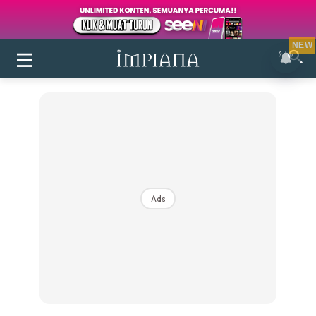
NEW
Ads
Login
|
Register
Buletin
Inspirasi
Bilik Air