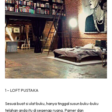
Ilham Impiana 360
Ilham Impiana Inspirasi Selebriti
Impiana TV
Casa Impiana
Impiana MakeOver
Lahar Dekor
Sembang Dekor
Sembang Laman
Tip Impiana
Tip Laman
Hub Ideaktiv
1 – LOFT PUSTAKA
Sesuai buat si ulat buku, hanya tinggal susun buku-buku
telahan anda itu di segenap ruang. Pamer dan