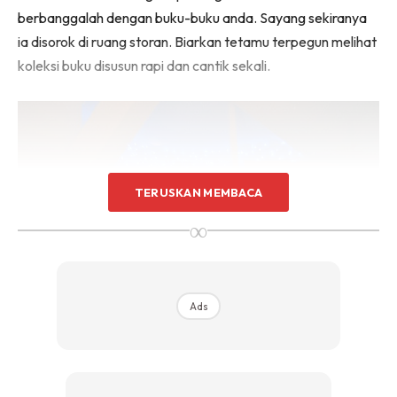
berbanggalah dengan buku-buku anda. Sayang sekiranya
Sentuhan Midas penuh kemewahan dan elegant
untuk kediaman anda.
ia disorok di ruang storan. Biarkan tetamu terpegun melihat
Rahsia dari IMPIANA, download sekarang di
koleksi buku disusun rapi dan cantik sekali.
KLIK DI SEENI
TERUSKAN MEMBACA
∞
Ads