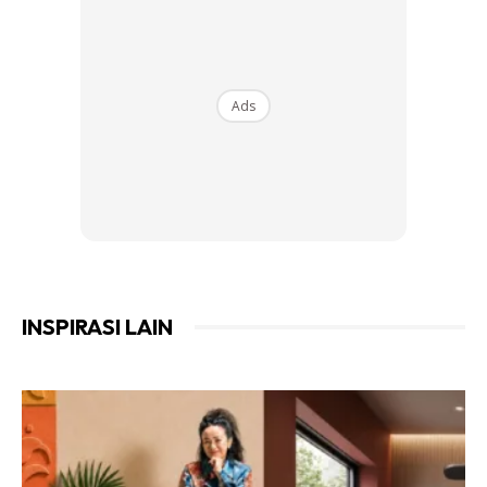
Ads
2 – LOFT SUDUT TERSEMBUNYI
Kadang-kadang kita perlukan ruang privasi tersendiri.
Ruang yang boleh membuatkan kita bebas melakukan apa
INSPIRASI LAIN
sahaja. Dari membaca, melakukan rutin yoga atau hanya
sebagai ruang tidur siang. Jangan takut jadi beruang comel
yang berhibernasi.